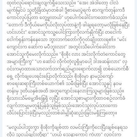
ထုတ်လုပ်ရောင်းချလျက်ရှိသေးသည်။ “အေး အဲဒါတော့ ငါလဲ
မျက်မြင်ပဲ သူတို့ခြံထဲမှာတစ်ခါ ဒို့စာမေးပွဲရက် စာကျက်တုန်းကဒီ
ကောင်လုပ်ပြတာ တွေ့ဖူးတယ်” ဟုပေါက်ခေါင်းကထောက်ခံသည်။
“တောက် ဒီကိုယ်မေကိုယ်လိုးလုပ်တာနဲ့ကို ဖါချရတော့မလိုဖြစ်နေပြီး
ဟင်းဟင်း” အောင်သူကသူ့ပေါင်ကြားကိုလက်နှိုက်ပြီး တငေါက်
ငေါက်ရုန်းကန်နေသော ဘွားဘက်တော်ကိုဂုတ်ချိုးထားရ၏။ “မင်း
ကျောင်းက ဆော်က မပီဘူးလား” အတွင်းသိပေါက်ခေါင်းက
အောင်သူကိုမေးလိုက်သည်။ “စိုးစိုး လား အင်းလိုက်တဲကောင်တွေ
အများကြီးကွ” “ဟ ဆော်ပဲ လိုက်တဲ့လူရှိမှာပေါ့ ဒါအဆန်းလား” လှ
ဝင်းကမှာထားသောလက်ဘက်ရည်များရောက်လာ၍ တစ်ယောက်စီ
ရှေ့ လိုက်ချပေးရင်းပြောလိုက်သည်၊ စိုးစိုးမှာ နာမည်ကျော်
စာရေးဆရာကြီးတစ်ယောက်၏ သမီးဖြစ်ပြီး အောင်သူနှင့် နဝမ
တန်းမှ ဒုတိယနှစ်အထိ အတူကျောင်းနေလာကြသူများဖြစ်သည်။
ရိုးသားသိမ်မွေ့အိန္ဒြေရှိ လှပြီး အောင်သူစာများကိုထာဝစဉ်လက်ခံ
လျက်ဘာမျှမတုန့်ပြန်ခဲ့သူဖြစ်သည်၊အောင်သူ(လုပ်သားကော
လိပ်)ပြောင်းခဲ့ပြီးမှလည်းတစ်ခါမျှိဆုံဆည်းခြင်းမရှိကြတော့။
“မလွယ်ပါဘူးကွာ စိုးစိုးကိုချစ်တာ လမင်းကြီးကိုငေးပြီးချစ်နေရသ
လိုပဲ သူငယ်ချင်းတို့ရာ” “ဟယ် သေနာကောင် ကဲဟာ” လှဝင်းက