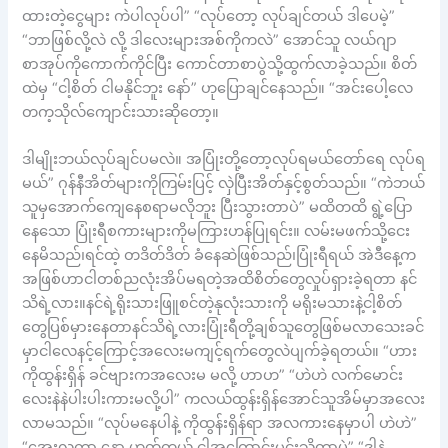
ထားတဲ့ငွေများ ကဲပါလုပ်ပါ” “လုပ်တော့ လုပ်ချင်တယ် ဒါပေမဲ့”
“ဘာဖြစ်လို့လဲ လို့ ဒါလေးများအစ်ကိုကလဲ” အောင်သူ လယ်ဂျာ
စာအုပ်ကိုကောက်ကိုင်ပြီး ကောင်တာစာပွဲသို့ထွက်လာခဲ့သည်။ စိတ်
ထဲမှ “ငါ့စိတ် ငါမနိုင်ဘူး နော်” ဟုပြောချင်နေသည်။ “အင်းပေါ့လေ
တက့သိုလ်ကျောင်းသားဆိုတော့။
ဒါမျိုးဘယ်လုပ်ချင်ပမလဲ။ အပြုံးတို့တော့လုပ်ရမယ်တော်ရေ လုပ်ရ
မယ်” ဂုန်နီအိတ်များကိုကြမ်းပြင့် လှဲပြီးအိတ်နှင့်စွတ်သည်။ “ကဲဘယ်
သူမှအောက်ကျေနေစရာမလိုဘူး ပြီးသွားတာပဲ” မထိတထိ ရွဲ့ပြော
နေသော ပြုံးရီစကားများကိုမကြားဟန်ပြုရင်း။ လမ်းမဖက်သို့ငေး
နေမိသည်၊ရင်ထဲ့ တဒိတ်ဒိတ် ခံနေဆဲဖြစ်သည်၊ပြုံးရီရယ် အဲဒီနေ့က
အဖြစ်ဟာငါတစ်ညလုံးအိပ်မရတဲ့အထိစိတ်တွေလှုပ်ရှားခဲ့ရတာ နင်
သိရဲ့လား။နင်ရဲ့ရိုးသားဖြူစင်တဲ့နုလုံးသားကို မရိုးမသားနဲ့ငါ့စိတ်
တွေပြစ်မှားနေတာနင်သိရဲ့လားပြုံးရီတို့ချစ်သူတွေဖြစ်မလာသေးခင်
မှာငါလေနင့်ကြောင့်အလေးမကျင့်ရက်တွေလဲပျက်ခဲ့ရတယ်။ “ဟား
ကိုထွန်းရှိန် ခင်ဗျားကအလေးမ မလို့ ဟာဟ” “ဟဲဟဲ လက်မောင်း
လေးနဲနဲပါးပါးကားမလို့ပါ” ကလယ်ထွန်းရှိန်အောင်သူအိမ်မှာအလေး
လာမသည်။ “လုပ်မနေပါနဲ့ ကိုထွန်းရှိန်ရာ အလကားနေမှာပါ ဟဲဟဲ”
“အေးလကွာ နော ဟုတ်တယ် ငါ့အကြောင်းမင်းသိတာပဲ” “ဒါနဲ့