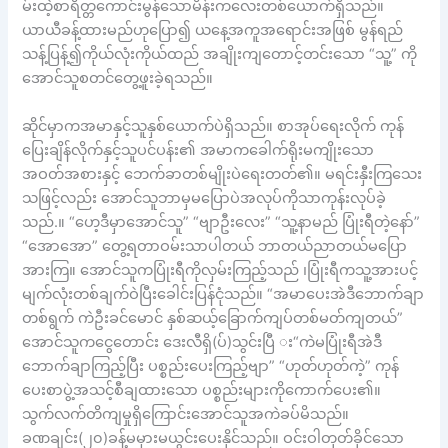
မ်းထဲ့စာရိတ္တကောင်းမွန်သောမိန်းကလေးတစ်ယောက်ရှိသည်။
ယာယီခန့်ထားမည်ဟုပြော၍ ယနေ့အကူအရောင်းအဖြစ် မွန်ရည်
သန့်ပြန့်၍ကိုယ်လုံးကိုယ်ထည် အချိုးကျတောင့်တင်းသော “သူ့” ကို
အောင်သူစတင်တွေ့ဖူးခဲ့ရသည်။
ဆိုင်မှာကအမာနှင့်သူနှစ်ယောက်ပဲရှိသည်။ စာအုပ်ရေးလိုက် ကုန်
ပြေးချိန်လိုက်နှင့်သူပင်ပန်း၏ အမာကခေါက်ရိုးမကျိုးသော
အဝတ်အစားနှင့် ဘေက်ခာတစ်မျိုးပဲရေးတတ်၏။ မရင်းနှီးကြသေး
သဖြင့်လည်း အောင်သူဘာမှမပြောပဲအလုပ်ကိုသာကုန်းလုပ်ခဲ့
သည်.။ “ဟေ့ဒီမှာအောင်သူ” “ဗျာဦးလေး” “သူ့နာမည် ပြုံးရီတဲ့နော်”
“အောအော” တွေ့ရတာဝမ်းသာပါတယ် ဘာတယ်ညာတယ်မပြော
အားကြ။ အောင်သူကပြုံးရီကိုလှမ်းကြည့်သည် ၊ပြုံးရီကသူ့အားပင့်
မျက်လုံးတစ်ချက်ဝဲပြီးခေါင်းပြန်ငုံသည်။ “အမာပေးအဲဒီဘောက်ချာ
တစ်ရွက် ကဲဦးခင်မောင် နှစ်ဆယ့်ခြောက်ကျပ်တစ်မတ်ကျတယ်”
အောင်သူကငွေတောင်း ဒေးလီရှိ(ပ်)သွင်းပြီ း“ကဲမပြုံးရီအဲဒီ
ဘောက်ချာကြည့်ပြီး ပစ္စည်းပေးကြည့်ဗျာ” “ဟုတ်ဟုတ်ကဲ့” ကုန်
ပေးစာပွဲ့အသင့်စီချထားသော ပစ္စည်းများကိုကောက်ပေး၏။
သွက်လက်တိကျမှုရှိကြောင်းအောင်သူအကဲခပ်မိသည်။
ခဏချင်း(၂၀)ခန့်မမှားမယွင်းပေးနိုင်သည်။ ဝင်းဝါတုတ်ခိုင်သော