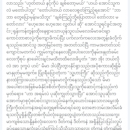
လာသည်၊ “ဟုတ်တယ် နင့်ကိုပဲ ချစ်တော့မယ်” “ဟယ် အောင်သူက
လဲ မတော်ပါဘူး” “တော်ပါတယ် လာလေစွတ်ကြည့်ရအောင်” “ဘာ
ဘာ တွေပြောမှန်းမသိဘူး” “ချစ်ကြည့်ဘို့ပြောတာပါ တော်လား မ
တော်လား” “ဟေ့အေး ဟေ့အေး လွှတ်ပါ ဆို” အောင်သူရင်ခွင်အတွ
င်း့ရုန်းကန်တွန်းထိုးနေရှာသောယုန်သူငယ်မလေးမိမာခင်ဗျာ
ကောင်တာစားပွဲကိုကျောဖိကပ်ပြီး ပက်လက်ကလေးအတွန်းခံလိုက်
ရသည်၊အောင်သူ အတုမြင်တော့ အတတ်သင်ပြီ ကာမအတတ်သင်
ကျောင်းမတက်ပဲ ကျွမ်းကျင်နေလေပြီး။ပါးလေးကိုနမ်း။နှုတ်ခမ်း
လေးကိုစုပ် နှာခေါင်းချင်းမထိတထိလေးဖိပွတ်၊ “အာ အိုး ဘယ်လို
လဲ အာ ဒုက္ခပဲ ဟင်” မိမာ ဒါပဲငြီးတွားနိုင်ရှာသည်၊အပိုစကားဆို၍မိ
မာနှုတ်မှမထွက်။ ပြုံးရီပြောတုံးက “သူ့ဟာကြီး” ဆိုသည်ကိုလည်း
နားထဲကြားယောင်ကာရင်ခုန်မောလှိုက်နေသည်၊သို့သော် မိမာ
အပေါစားအဖြစ်မခံနိုင်။စိတ်ကိုတင်းပြီးသူ့ကိုဆောင့်ကန်သည်၊ကဲ
မှတ်ရော။ “ဟာ အရမ်းပဲ ပုဆိုးကျွတ်သွားပြီး” အောင်သူပုဆိုးက
အောက်မှာစုပုံစပ်စင်းသွားသည်၊မဲနက်ပွယောင်းနေသောလမွှေးအုံ
ကြီးကိုထင်းကနဲအရင်တွေ့ရ၏၊မိမာရင်တွေ တေဇောဘမ်းအလိမ်းခံ
ရသလိုပူရှိန်းပြီးတစ်ကိုယ်လုံးချွေးတွေပျံတက်လာသည်၊သေးကွေး
မာကျစ်သောနို့နှစ်လုံးလေးက ဒိတ်ကနဲ ဒိတ်ကနဲ အရှိန်ပြင်းပြင်းလှုပ်
ခပ်နေသောနှလုံးခပ်သံကြောင့်သိသိသာသာလေး တုံကနဲ တုံကနဲဖြစ်