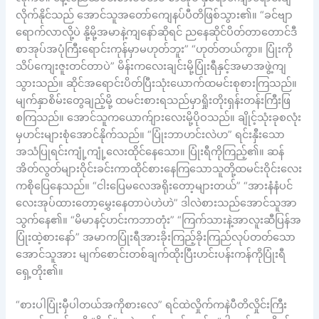
လိုက်နိုင်သည် အောင်သူအတော်ကျေနပ်ပီတိဖြစ်သွား၏။ “ခင်ဗျာ
ရောက်လာလို့ပဲ နို့မို့အမာနဲ့ကျနော်ဆိုရင် ညနေဆိုင်ပိတ်တာတောင်ဒီ
စာအုပ်အပုံကြီးရောင်းကုန်မှာမဟုတ်ဘူး” “ဟုတ်တယ်ကွာ။ ပြုံးကို
သိပ်ကျေးဇူးတင်တာပဲ” မိန်းကလေးချင်းမို့ပြုံးရီနှင့်အမာအဖွဲ့ကျ
သွားသည်။ ဆိုင်အရောင်းပိတ်ပြီးသုံးယောက်ထမင်းစုစားကြသည်။
မျက်နှာစိမ်းတွေချည့်မို့ ထမင်းစားရသည်မှာရှိုးတိုးရှန်းတန်းကြီးဖြ
စကြသည်။ အောင်သူကယောက်ျားလေးမို့ပိုဝသည်။ ချိုင့်သုံးခုစလုံး
မှဟင်းများစုံအောင်နိုက်သည်။ “ပြုံးဘာဟင်းလဲဟ” ရင်းနှီးသော
အသံပြုရင်းကျုံ့ကျုံ့လေးထိုင်နေသော။ ပြုံးရီကိုကြည့်၏။ ဆန်
အိတ်လွတ်များဝိုင်းခင်းကာထိုင်စားနေကြသောသူတို့ထမင်းဝိုင်းလေး
ကစိုပြေနေသည်။ “ငါးပြေမလေအရိုးတော့များတယ်” “အားနံနံပင်
လေးအုပ်ထားတော့မွှေးနေတာပဲဟဲဟဲ” ဒါလဲစားသည်အောင်သူအာ
သွက်နေ၏။ “မိမာနင့်ဟင်းကဘာတုံး” “ကြက်သားနဲ့အာလူးဆီပြန်အ
ပြုံးထဲ့စားနော်” အမာကပြုံးရီအားခိုးကြည့်ခိုးကြည်လုပ်တတ်သော
အောင်သူအား မျက်စောင်းတစ်ချက်ထိုးပြီးဟင်းပန်းကန်ကိုပြုံးရီ
ရှေ့တိုး၏။
“စားပါပြုံးမှီပါတယ်အကိုစားလေ” ရင်ထဲလှိုက်ကနဲပီတိလှိုင်းကြီး