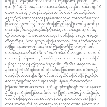
ဖင်ဖြူဖြူကြီးကိုနောက်သို့ကော့ပင့်ပြီးလိုးချလိုက်ပြန်သည်၊ “ပြွတ်
ဖွတ် စွိ” “အို့အိုး မမနှင်းက ကော့ဆောင့်တော့အရမ်းကောင်းပဲဗျာ” ပီ
တာစကားအဆုံး့ မမနှင်းသည်အဆက်မပြတ်ကြီးဆောင့်လိုးပေး
နေသည်ကို အောင်သူတွေ့နေရ၏၊အောင်သူမှာ အတော်ကံခေသူပင်
ဖြစ်သည်၊သူတပါးလုပ်သည်ကိုအမြဲကြည့်နေရပြီး တခါမျှမလုပ်ဖူး
သေးသဖြင့်ပီတာနှင့်မမနှင်းတို့လိုးနေပုံမှာ အောင်သူ့အတွက်ရင်ပူ
လှိုက်မောစရာကြီးဖြစ်နေရပေတော့၏၊ပေါင်ကြားအတွင်းဖြစ်ညှစ်
ကိုင်၍ထိန်းချုပ်ထားရသည်၊မကြာခဏသက်ပြင်းချရင်းတံထွေးများ
လဲမြိုချနေမိလေသည်၊မမနှင်းဖင်ကြီးမြောက်ကြွလာလိုက် မတ်
တောင်နေသောလီးမဲမဲကြီးက “စွတ်”ကနဲဝင်ပြီးလမွှေးများကစောက်
ပတ်အကြားထဲနစ်ဝင်သည်အထိဖိချကပ်ထားကာ အနည်းငယ်ဖိကြိ
ပ်နှဲ့သွင်းလိုက်ပြန်ကြွလိုက်ဖြင့်ပညာပါပါကြီးလိုးပေးနေသော မမ
နှင်းအလိုးကိုလဲခံချင်လာ၏၊သို့သော်အခြအနေကမပေး။ပီတာနှင့်
မမနှင့်တို့ပထမအချီအပြီး့ပင်အောင်သူဆိုင်အပြင်သိုပြန်ထွက်ခဲ့ရ
လေသည်၊မျက်စေ့ထဲဝင် ချစ်သောပြုံးရီ၏မျက်နှာလေးကို၎င်း
ကြီးမားဝင်းလက်သောတင်ပါးကြီးများနှင့်ကျစ်လျစ်တင်းမာနေသော
နို့ကြီးများကို၎င်း။မြင်ယောင်လာကာ ပြုံးရီအားလိုးရန်ဘယ်သို့ဖန်ရ
မည်ကိုအကြံထုတ်ရင်းအောင်သူပြန်လာခဲ့ရလေသည်၊အော် ပြုံးရီ
တစ်ယောက်မျက်ခုံးလှုပ်ရှားရှော့မည်၊။ “သူက တအားနမ်းတာဟ ငါ