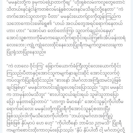
“မမနှင်းတို့က ခုမှကပ်ပြောတာကိုဗျ” “ဟိုးရှစ်လမ်းကလူတွေတောင်
သိတယ်။နင်နဲ့ငါနဲ့ကတစ်လမ်းနဲ့နှစ်လမ်း။နင်မသိချင်လို့နေတာ” ”ကဲ
တက်အောင်သူလာကွာ ပီတာ” မမနှင်းယောက်ျားကိုထွန်းကြည်က
သဘောကောင်းဖေါ်ရွေ၏ “ဟယ် အငယ်တွေအရင်ရောက်နေတယ်
ဟား ဟား” “အောင်မာ တော်တော်ကြာ သူ့လက်ချည်းပဲနေမှာ”
အောင်သူ့စကားကိုမိမာကချေပလိုက်ရာဝိုင်းရယ်ကြ၏၊အိပ်ခန်းထရံ
လေးဘေး့ကျုံ့ကျုံလေးထိုင်နေသောပြုံးရီကမျက်လွှာလေးချကာ
ပြုံးရုံသာပြုံးနေသည်။
“ကဲ လာလေ ဝိုင်းကြ” ခြောက်ယောက်ခံကြီးတွင်လေးယောက်ဝိုင်း
ကြသည်၊ပီတာနှင့်အောင်သူကမျက်နှာချင်းဆိုင် အောင်သူလက်ဝဲ့
ကပ်လျက်ပြုံးရီထိုင်သည်။ “စားနော် ဒါမင်္ဂလာအကြိုထမင်းပွဲဖြစ်
ချင်ဖြစ်မှာ” မမနှင်းကဟင်းချိုချပေးရင်းပြောသည်၊ “သွား မမနှင်း
က ဘာမှန်းလဲမသိဘူး” “စားပါသူငယ်ချင်းရယ် သူဖါသူဘာပြော
ပြော မှန်တာပြောတာပဲ” “ဟာကွာ မိမာနော်” အောင်သူနှင့်ကိုပါတီမ
ရောက်ခင်လေး မမနှင်းတို့ကပြုံးရီကိုအောင်သူနှင့်စထားပြီး
ဖြစ်သည်၊ဒါကိုမသိသောကိုပါတီက “ဘယ်သူမင်္ဂလာအကြိုပွဲ
ဖြစ်ဖြစ် နှိပ်မှာပဲ ဟေ ဟေ့” “ကိုပါတီနော် ဘာမိသ ညာမသိ” ပြုံးရီ
ကမျက်စောင်းထိုးကာလှမ်းပြောသည်၊ “နှိပ် နှိပ်ပါတီ ငါ့ မင်္ဂလာပွဲလို့