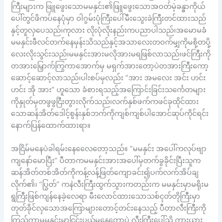
ကြီးများက ဖြူဖွေးသောမမနှင်း၏ဖြူဖွေးသောအဝတ်မဲ့ခန္ဓာကိုယ်
ပေါ်တွင်ဖိကပ်နေပုံမှာ ဝါဂွမ်းပုံကြီးပေါ်မီးသွေးခဲကြီးတင်ထားသည်
နှင့်တူလှပေသည်၊ကုလား လိုးပုံလိုးနည်းကပညာပါသည်၊အမောမခံ
မမနှင်းဖီလင်တက်နေမှန်းသိသည်နှင့်အသာလေးတဝက်မျှကိုမစို့တပို့
လေးလိုးသွင်းသည်၊မမနှင်းအားမလိုအားမရဖြစ်လာသည်၊ဖင်ကြီးကို
တအားမြှောက်ကြွကာအောက်မှ မရှက်အားတော့ပဲတအားကြီးကော့
ဆောင့်ဆောင့်လာသည်၊ပါးစပ်မှလည်း “အား အမလေး အင်း ဟင်း
ဟင်း အို အား” ဟူသော ခံစားရသည့်အကြောင်းခြင်းသင်္ကေတများ
ကိုနှုတ်မှတဖွဖွငြီးတွားလိုက်သည်၊လက်နှစ်ဖက်ကဖင်ခုထိုင်ထား
သောဆန်အိတ်ဒေါင့်စွန်းနှစ်ဘက်ကိုကျစ်ကျစ်ပါအောင်ဆုပ်ကိုင်ရင်း
နောက်ပြန်ထောက်ထားရာ။
အငြိမ်မနေပဲခါရမ်းနေလေေတော့သည်။ “မမနှင်း အပေါ်ကလုပ်ဗျာ
ကျနော်မောပြီး” ပီတာကမမနှင်းအားအပေါ်မှတက်ခွခိုင်းပြီးသူက
ဆန်အိတ်တစ်အိတ်ကိုကန့်လန့်ဖြတ်ကျောခင်း၍ပက်လက်အိပ်ချ
လိုက်၏၊ “ပြွတ်” ကနဲလီးကြီးထွက်သွားကတည်းက မမနှင်းမှာမရိုးမ
ရွကြီးဖြစ်ကျန်နေခဲ့လေရာ မီးလောင်ထားသောသစ်ငုတ်တိုကြီးမှာ
တုတ်ခိုင်လှသောအကြောများတောင့်တင်းနေသည့် ပီတာလီးကြီးကို
ကြည့်ကာမမနှင်းမှာငြင်းပယ်မနေတော့ပဲ လီးကြီးပေါ်သို့ ကားယား