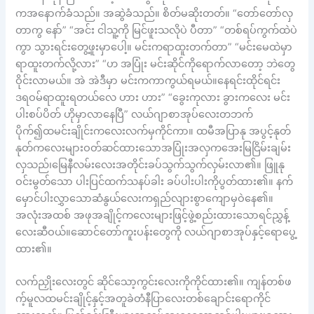
ကအနောက်ခံသည်။ အဆွဲခံသည်။ စိတ်မဆိုးတတ်။ “တော်တော်လှ
တာကွ နော်” “အင်း ငါသူ့ကို မြင်ဖူးသလိုပဲ ပီတာ” “တစ်ရပ်ကွက်ထဲပဲ
ကွာ သွားရင်းတွေ့ဖူးမှာပေါ့။ မင်းကရာထူးတက်တာ” “မင်းမေထဲမှာ
ရာထူးတက်လို့လား” “ဟ အပြုံး မင်းဆိုင်ကိုရောက်လာတော့ ဘဲတွေ
ဝိုင်းလာမယ်။ အဲ အဲဒီမှာ မင်းကကာကွယ်ရမယ်။နေရင်းထိုင်ရင်း
ဒရဝမ်ရာထူးရတယ်လေ ဟား ဟား” “ခွေးကုလား ခွားကလေး မင်း
ပါးစပ်ပိတ် ဟိုမှာလာနေပြီ” လယ်ဂျာစာအုပ်လေးတဘက်
ပိုက်၍ထမင်းချိုင်းကလေးလက်မှကိုင်ကာ။ ထမီအပြာနု အပွင့်နုတ်
နုတ်ကလေးများဝတ်ဆင်ထားသောအပြုံးအလှကအေးမြငြိမ်းချမ်း
လှသည်၊မြေနီလမ်းလေးအတိုင်းခပ်သွက်သွက်လှမ်းလာ၏။ ဖြူနု
ဝင်းမွတ်သော ပါးပြင်ထက်သနပ်ခါး ခပ်ပါးပါးကိုပွတ်ထား၏။ နက်
မှောင်ပါးလွှာသောဆံနွယ်လေးကရှည်လျားစွာကျောမှဝဲနေ၏။
အလုံးအထစ် အဖုအချိုင့်ကလေးများဖြင့်ဖွဲ့စည်းထားသောရင်ညွှန့်
လေးဆီဝယ်။ဆောင်တော်ကူးပန်းတွေကို လယ်ဂျာစာအုပ်နှင့်ရောပွေ့
ထား၏။
လက်ညှိုးလေးတွင် ဆိုင်သော့ကွင်းလေးကိုကိုင်ထား၏။ ကျန်တစ်ဖ
က့်မူလထမင်းချိုင့်နှင့်အတူခဲတံနီပြာလေးတစ်ချောင်းရောကိုင်