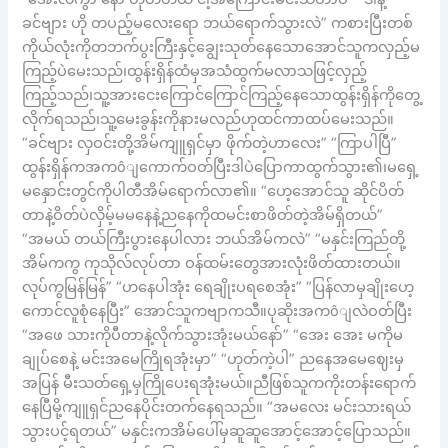
ခင်ဗျား ဟို တပည့်မလေးရော ဘယ်ရောက်သွားလဲ” ကစားပြီးတစ်
ကိုယ်လုံးကိုတဘက်ပွးကြီးနှင့်ချွေးသုတ်နေသောအောင်သူကလှည့်မ
ကြည့်ပဲမေးသည်၊ထွန်းရှိန်ထံမှအသံထွက်မလာသဖြင့်လှည့်
ကြည့်သည်၊သူ့အားငေးကြောင်ကြောင်ကြည့်နေသောထွန်းရှိန်ကိုတွေ့
လိုက်ရသည်၊သူ့မေးခွန်းကိုနားမလည်ဟုထင်ကာထပ်မေးသည်။
“ခင်ဗျား လှဝင်းတို့အိမ်ကျူရှင်မှာ ဖိုက်တဲ့ဟာလေး” “ကြာပါပြီ”
ထွန်းရှိန်ကအကôျကောက်ဝတ်ပြီးဒါပဲပြောကာထွက်သွား၏၊မရှေ့
မနှောင်းတွင်ကိုပါတီအိမ်ရောက်လာ၏။ “ဟေ့အောင်သူ ဆိုင်ပိတ်
တာနဲ့ဝိတ်ပဲလှိမ့်မမနေနဲ့ညနေကိုထမင်းစာဖိတ်တဲ့အိမ်ရှိတယ်”
“အမယ် တယ်ကြီးပွားနေပါလား ဘယ်အိမ်ကလဲ” “မနှင်းကြည်တို့
အိမ်ကကွ ကုသိုလ်လုပ်တာ ဝန်ထမ်းတွေအားလုံးဖိတ်ထားတယ်။
လုပ်ကွမြန်မြန်” “ဟနေပါအုံး ရေချိုးပရစေအုံး” “ပြန်လာမှချိုးဟေ့
ကောင်လူစုံနေပြီး” အောင်သူကဗျာကသီ။ပုဆိုးအကôျလဲဝတ်ပြီး
“အဖေ သားကိုပီတာနဲ့လိုက်သွားအုံးမယ်နော်” “အေး အေး မကိုမ
ချုပ်စေနဲ့ မင်းအမေကြိုရအုံးမှာ” “ဟုတ်ကဲ့ပါ” ညနေအမေဈေးမှ
အပြန် မီးသတ်ရှေ့မှကြိုပေးရအုံးမယ်။ညီဖြစ်သူကကိုးတန်းရောက်
နေပြီမို့ကျူရှင်ညနေပိုင်းတက်နေရသည်။ “အမလေး မင်းသားရယ်
သွားပင့်ရတယ်” မနှင်းကအိမ်ပေါ်မှဆူဆူအောင့်အောင့်ပြောသည်။