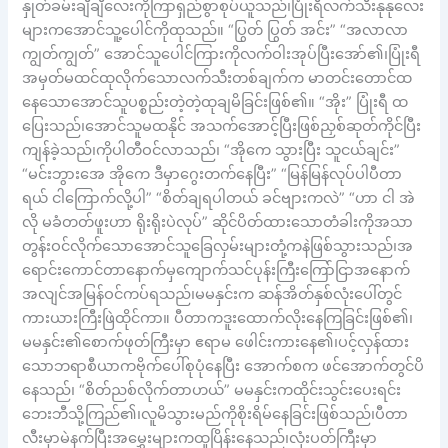
နှုတ်ခမ်းချီချီလေးကိုကြာရှည်စွာစုပ်ယူသည်၊ပြုံးရီလက်သီးနုနုလေး
များကအောင်သူ့ပေါင်ကိုထုသည်။ “ပြွတ် ပြွတ် အင်း” “အလာလာ
ကျွတ်ကျွတ်” အောင်သူပေါင်ကြားကိုလက်ဝါးအုပ်ပြီးအော်၏၊ပြုံးရီ
အမှတ်မထင်ထုလိုက်သောလက်သီးတစ်ချက်က မာတင်းတောင်ထ
နေသောအောင်သူပစ္စည်းတဲ့တဲ့ထုချမိခြင်းဖြစ်၏။ “အိုး” ပြုံးရီ ထ
ပြေးသည်၊အောင်သူမထနိုင် အသက်အောင့်ပြီးဖြစ်ညှစ်ဆုတ်ကိုင်ပြီး
ကျန်ခဲ့သည်၊ကိုပါတီဝင်လာသည်၊ “အိုကေ သွားပြီး သူငယ်ချင်း”
“မင်းဘွားအေ အိုကေ ဒီမှာဂွေးတက်နေပြီး” “မြန်မြန်လုပ်ပါပီတာ
ရယ် ငါကြောက်လို့ပါ” “စိတ်ချရပါတယ် ခင်ဗျားကလဲ” “ဟာ ငါ အဲ
လို မခံတတ်ဖူးဟာ ရိုးရိုးပဲလုပ်” ဆိုင်ပိတ်ထားသောတံခါးကိုအသာ
တွန်းဝင်လိုက်သောအောင်သူခြေလှမ်းများတုံ့ကနဲဖြစ်သွားသည်၊အ
ရောင်းကောင်တာနောက်မှကျောက်သင်ပုန်းကြီးကြော်ငြာအနောက်
အလျင်အမြန်ဝင်ကပ်ရသည်၊မမနှင်းက ဆန်အိတ်နှစ်လုံးပေါ်တွင်
ကားယားကြီးဖြဲထိုင်ကာ။ ပီတာကဒူးထောက်လိုးနေကြခြင်းဖြစ်၏၊
မမနှင်း၏စောက်ဖုတ်ကြီးမှာ ဧရာမ ဖေါင်းကားနေ၏၊ပင့်လှန်ထား
သောဘရာစီယာကဗိုက်ပေါ်စုပုံနေပြီး အောက်စက ဖင်အောက်တွင်ပိ
နေသည်၊ “စိတ်ညစ်လိုက်တာဟယ်” မမနှင်းကထိုင်းသွင်းပေးရင်း
ဘေးဘီသို့ကြည်၏၊လူမိသွားမည်ကိုစိုးရိမ်နေခြင်းဖြစ်သည်၊ပီတာ
လီးမှာမဲနက်ပြီးအမွှေးများကထူပြိန်းနေသည်၊လုံးပတ်ကြီးမှာ