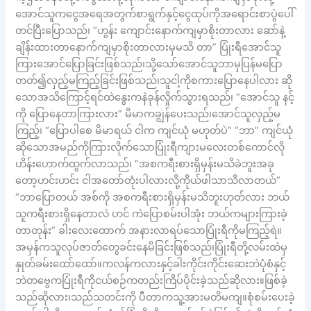
အောင်သူကငွေအရေအတွက်စာရွက်နှင့်ငွေထုပ်ကိုအရောင်းစာပွဲပေါ်
တင်ပြီးပြောသည်၊ “ဟွန်း ကျောင်းနောက်ကျမှာစိုးတာလား ဆော်နဲ့
ချိန်းထားတာနောက်ကျမှာစိုးတာလားမှမသိ တာ” ပြုံးရီအောင်သူ
ကြားအောင်ပြောခြင်းဖြစ်သည်၊သို့သော်အောင်သူဘာမှပြန်မပြော
တတ်၍လှည့်မကြည့်ခြင်းဖြစ်သည်၊သူငါ့ကိုစကားပြောနေပါလား ဆို
သောအသိကြောင့်ရင်ထဲနွေးကနဲခုန်လှိုက်သွားရသည်၊ “အောင်သူ နင့်
ကို ပြောနေတာကြားလား” မိမာကချွန်ပေးသည်၊အောင်သူလှည့်မ
ကြည့်၊ “ပြောပါစေ မိမာရယ် ငါက ကျင်ယုံ မဟုတ်ပဲ” “ဘာ” ကျင်ယုံ
ဆိုသောအမည်ကိုကြားလိုက်သောပြုံးရီကျားမလေးတစ်ကောင်လို
ဟိန်းဟောက်ထွက်လာသည်၊ “အစကရီးစားရှိမှန်းမသိခဲဘူးအခု
တော့ဟင်းဟင်း ငါအတော်တုံးပါလားလို့ကိုယ်ဖါသာသိလာတယ်”
“ဘာပြောတယ် အစ်ကို အစကရီးစားရှိမှန်းမသိဘူးဟုတ်လား ဘယ်
သူကရီးစားရှိနေတာလဲ ဟင် ကဲပြောစမ်းပါအုံး ဘယ်ကများကြားခဲ့
တာတုန်း” ခါးလေးထောက် အနားလာရပ်သောပြုံးရီကိုမကြည့်ရဲ။
အမှန်ကသူလုပ်ဇာတ်တွေခင်းနေမိခြင်းဖြစ်သည်၊ပြုံးရီတို့လမ်းထဲမှ
နှုတ်ခမ်းထော်ထော်။ကလန်ကလားနှင့်ခါးကိုင်းကိုင်းဆေးဘဲပုံစံနှင့်
ဘဲတဗွေကပြုံးရီကိုငယ်စဉ်ကတည်းကြိပ်ပိုင်းခဲ့သည်ဆိုလား။ဖြစ်ခဲ့
သည်ဆိုလား၊သည်သတင်းကို ပီတာကသူ့အားမတိမကျ။စုံစမ်းပေးခဲ့