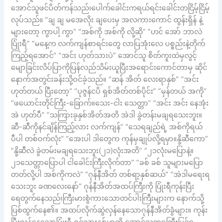
အောင်သူဖင်ပိတ်ကန်သည်၊ပေါက်ခေါင်းကရယ်ရင်းခေါင်းတငြိမ့်ငြိမ့်
လုပ်သည်။ “ချ ချ မအေလိုး ချပေးမှ အလကားကောင် ထွန်းရှိန် နဲ့
များတော့ ကွာပါ့ ကွာ” “အစ်ကို အစ်ကို လို့ဆို” “ဟင် အော် ဘာလဲ
ပြုံးရီ” “မနေ့က လက်ကျန်စာရင်းတွေ လာပြအုံးလေ ပစ္စည်းနဲ့တိုက်
ကြည့်ရအောင်” “အင်း ဟုတ်သားပဲ” အောင်သူ စိတ်ကူးထဲမှလွင့်
မျောခြင်းလိပ်ပြာကိုပြန်လည်သိမ်းယူပြီးအရောင်းကောင်တာမှ ဆိုင်
နောက်အတွင်းခန်းသို့ဝင်ခဲ့သည်။ “ဆန် အိတ် လေးရာနှစ်” “အင်း
ဟုတ်တယ် ပြီးတော့” “ပုဇွန်ငပိ ရှစ်အိတ်တစ်ပိုင်း” “မှန်တယ် အကို”
“ဖယောင်းတိုင်ကြီး-ခြောက်။သေး-ငါး သေတ္တာ” “အင်း အင်း နေအုံး
အဲ ဟုတ်ပီ” “သကြားခုနှစ်အိတ်အတိ အဲဒါ ခွဲတန်းမချရသေးဘူး။
ဆီ-ဆီကိုနင်ချိန်ကြည့်လား လက်ကျန်” “သေရချည်ရဲ့ အစ်ကိုရယ်
ပီပါ တစ်ဝက်လုံး” “အေးပါ ဒါတွေက ကုန်မှချုပ်လို့ရမှာ။နို့ဆီကော”
“နို့ဆီလဲ ခွဲတမ်းမချရသေးဘူး(၂၁)လုံးအတိ” “၂၁လုံးမပြောနဲ့။
၂၁သေတ္တာပြောပါ ငါခေါင်းကြီးလိုက်တာ” “ခစ် ခစ် သူများမပြော
တတ်လို့ပါ အစ်ကိုကလဲ” “ဂုန်နီအိတ် တစ်ရာ့နှစ်ဆယ်” “အဲဒါမရေးရ
သေးဘူး ခဏလေးနော်” ဂုန်နီအိတ်အထပ်ကြီးကို ပြုံးရီကုန်းပြီး
ရေတွက်နေသည်၊ကြီးမားစွံကားသောတင်ပါးကြီးများက နောက်သို့
ပြစ်ထွက်နေ၏။ အထပ်လိုက်ဆွဲလှန်နေသောဂုန်နီအိတ်ခွံများ။ ကုန်း