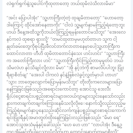
လဲရှက်ရှက်နဲ့သူပေါင်ကိုထုတာတော့ ဘယ်ထုမိလဲသိလားမိမာ”
“အင်း ပြောပါအုံး” “သူ့ဟာကြီးတဲ့တဲ့ ထုချမိတာတော့” “ဟောတော့
ဒါကြောင့် ထိုင်အော်နေတာကိုး” “ငါလဲ သူ့မျက်နှာမကြည့်ရဲတော့ဘူး
ဟယ် ဒီနေ့အထိသူ့ကိုဘယ်လိုကြည့်ရမှန်းတောင်မသိဘူး” “အေးလေ
နင်ကလဲ ထုစရာ ရှားလို့” “တမင်ထုတာမှမဟုတ်တာဟ သူက ငါ့
နှုတ်ခမ်းတွေကိုစုပ်ပြီးဖီလင်တက်လာတာနေမှာပေါ့သူ့ဟာကြီးက
ထောင်လာတာ ဟီဟိ ထုမိတာတောင်နဲသေး ဟင်းဟင်း” “သူ့ဟာကြီး
က အတော်ကြီးလား ဟင်” “သူ့ဟာကြီးကိုင်ကြည့်တာမှမှုတ်ပဲ ဘယ်
သိမလဲဟ နင်သိချင်လို့လား မိမာ” “အို နင့်ဘဲကို စာမလိပ်ပါဘူး ပြုံး
ရီရာစိတ်ချ” “အေးပါ ငါကလဲ နင်နဲ့ဖြစ်လဲခွင့်လွှတ်မှာပါ ဟာဟ”
“သွား ဘာတွေလျောက်ပြောမှန်းမသိဘူး” တိုးတိုးကလေးများပြော
နေကြခြင်းဖြစ်သည်၊အရောင်းကောင်တာ့ အောင်သူ ဒေးလီး
ရှိ(ပ်)ငွေစာရင်းပစ္စည်းစာရင်းများ။လယ်ဂျာများသွင်းနေသော်လည်း
နားကတချက်တချက်။ကြားနေမိသလိုလို။ေနောက်သို့လည်းလှည့်မ
ကြည့်ရဲ။မျက်နှာပူနေသည်၊ဆိုင်လက်ကျန်ပစ္စည်းများစာရင်းကောက်
ရင်းပြုံးရီနှင့်အမာတွတ်ထိုးနေကြခြင်းလည်းဖြစ်သည်၊ “မိမာ ရေ”
အောင်သူအသံမှန်နှင့်ခေါ်သည်၊ “ဟေ ဟေ ဟာ” “လာပါအုံး ဒီနေ့ဥ
က့ဌအိမ်နင်တို့ပါငွေသားပို့လိုက်ဟာ ကျောင်းနောက်ကျမှာစိုးလို့”