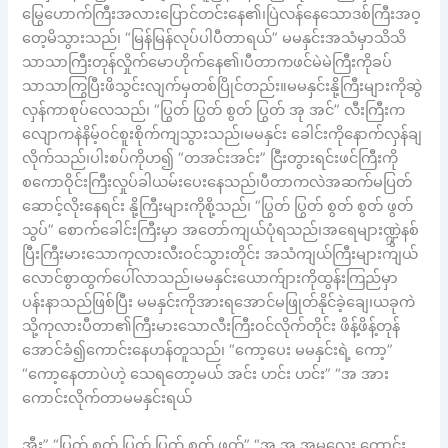
မြွေဟောက်ကြီးအလားပြောင်တင်းနေ၏၊ပြဲလန်နေသောဒစ်ကြီးအဝ့
တေ့မိသွားသည်၊ “မြန်မြန်လုပ်ပါပီတာရယ်” မမနှင်းအသံမှာသိသိ
သာသာကြီးတုန်လှိုက်မောဟိုက်နေ၏၊ပီတာကဖင်မဲမဲကြီးကိုခပ်
သာသာကြွပြီးဖိသွင်းလျက်မှတစ်ပြိုင်တည်း။မမနှင်းနို့ကြီးများကိုဆွဲ
လှန်ကာစုပ်လေသည်၊ “ပြွတ် ပြွတ် စွတ် ပြွတ် အု အင်” လီးကြီးက
လျောကနဲနိမ့်ဝင်စူးစိုက်ကျသွားသည်၊မမနှင်း ခေါင်းကိုနောက်လှန်ချ
လိုက်သည်၊ပါးစပ်ကိုဟ၍ “တအင်းအင်း” ငြီးတွားရင်းဖင်ကြီးကို
စကောဝိုင်းကြီးလှုပ်ခါယမ်းပေးနေသည်၊ပီတာကလဲအဆက်မပြတ်
ဆောင့်လိုးနေရင်း နို့ကြီးများကိုစို့သည်၊ “ပြွတ် ပြွတ် စွတ် စွတ် ဖွတ်
သွပ်” စောက်ခေါင်းကြီးမှာ အတော်ကျယ်ပုံရသည်၊အရေများဏ္ဍွှဲနစ်
ပြီးကြီးမားသောကုလားလီးဝင်သွားတိုင်း အသံကျယ်ကြီးများကျယ်
လောင်စွာထွက်ပေါ်လာသည်၊မမနှင်းယောက်ျားကိုထွန်းကြည်မှာ
ပန်းနာသည်ဖြစ်ပြီး မမနှင်းကိုအားရအောင်မဖြုတ်နိုင်ခဲ့ချေ၊ယခုကဲ
သို့ကုလားပီတာ၏ကြီးမားသောလီးကြီးဝင်လိုက်တိုင်း ဖိန့်ဖိန့်တုန်
အောင်ခံ၍ကောင်းနေဟန်တူသည်၊ “ကော့ပေး မမနှင်းရဲ့ ကော့”
“ကော့နေတာပဲဟဲ့ သေရတော့မယ် အင်း ဟင်း ဟင်း” “အ အား
ကောင်းလိုက်တာမမနှင်းရယ်
အီး” “ပြွတ် စွတ် ပြွတ် ပြွတ် စွတ် ဖွတ်” “အ အ အမလေး ကောင်း