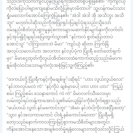
သည်၊ဒါကိုသကကျင်ယုံနှင့်ပြုံးရိကိုအတတ်စွပ်စွဲဖြစ်၏၊ “ကိုကျင်ယုံ
ကိုလဲပြောပါဗျာ။ကျနော်မသိလို့ပြစ်မှားမိတာပါ” သူ့ဟန်ကမင်းသား
ရှုံးမလောက်အောင်ကြေကွဲပြနေ၏၊ “အဲဒါ အဲဒါ အို အသိဘူး အသိ
ဘူး” မဟုတ်ပါဆိုသည်ကိုအပြုံးရှင်းပြချင်ပုံရသည်၊သို့သော်
ဝမ်းနည်းစိတ်လှုပ်ရှားမှုနှင့်စကားများမဆက်နိုင်မျက်နှာကိုလက်ဝါး
နှင့်အုပ်၍ငိုချရင်းပြေးထွက်သွား၏ “နင်ကလဲ စွတ်ပြောတာပဲ
အောင်သူ” “ငါကြားတာဘဲ မိမာ” “ကျင်ယုံ ဆိုတာ ကြက်ခြံ
အလုပ်သမားပါဟာ အလကား နင်လုပ်ပုံက ပြုံးရီ တော်တော်ရှက်
မှာ” မိမာငွေထုတ်ကိုလွယ်အိတ်လေးထဲကောက်ထည့်သည်၊မိမာက
ရွမ်းစိုလဲဝင်းသောမျက်လုံးအစုံဖြင့်သူ့ကိုကြည့်၏၊
“တကယ်လို့ ပြုံးရီကနင့်ကိုမချစ်ဖူ်းဆိုရင်” “ဟား လွယ်လွယ်လေး”
“နင်ဘာလုပ်မလဲ ကဲ” “နင့်ကိုပဲ ချစ်မှာပေါ့ ဟား ဟား ဟား” “ကြည့်
စမ်း ကြည့်စမ်း သေနာကောင် ကဲ ကဲ” မိမာလက်သီးလေးမှာ
လမ်းတွင်ရပ်တန့်ကာအောင်သူ၏ဖမ်းယူခြင်းကိုခံလိုက်ရရှာသည်၊
“ဖယ်ဟယ် လွှတ် နင်မကောင်းဘူး” “အံမာ နင်ဘဲငါ့ကိုလာစပြီးတော့”
“သွား နင်အလကားကောင် ငါးရံ့နှစ်ကောင်ဖမ်းတာ” ပြုံးရီမရှိ
တော့သည်နောက်ကာလကြာမြင့်စွာကမသိစိတ်များအတွင်း
ကိန်းအောင်းနေသောအချစ်ဝတ်မှုံရနံ့လေးများကထုံသင်းလှိုင်ကြွယ်