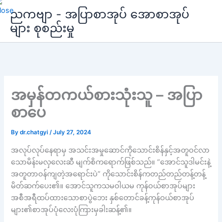
Skip
ညကဗျာ - အပြာစာအုပ် အောစာအုပ်
to
များ စုစည်းမှု
content
အမှန်တကယ်စားသုံးသူ – အပြာ
စာပေ
By
dr.chatgyi
/
July 27, 2024
အလုပ်လုပ်နေရာမှ အသင်းအမှုဆောင်ကိုသောင်းစိန်နှင့်အတူဝင်လာ
သောမိန်းမလှလေးဆီ မျက်စိကရောက်ဖြစ်သည်။ “အောင်သူဒါမင်းနဲ့
အတူတာဝန်ကျတဲ့အရောင်းပဲ” ကိုသောင်းစိန်ကတည်တည်တန့်တန့်
မိတ်ဆက်ပေး၏။ အောင်သူကသမဝါယမ ကုန်ဝယ်စာအုပ်များ
အစီအရီထပ်ထားသောစာပွဲဘေး နှစ်တောင်ခန့်ကုန်ဝယ်စာအုပ်
များ၏စာအုပ်ပုံလေးပုံကြားမှခါးဆန့်၏။