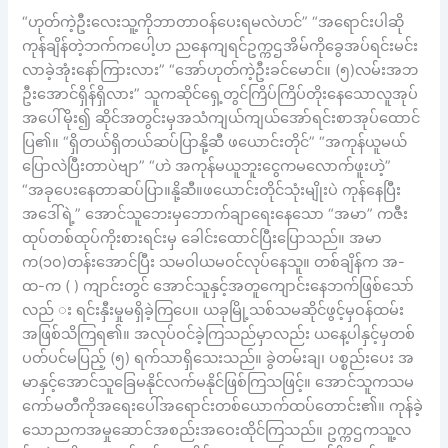
“ဟုတ်ကဲ့ဦးလေးသူ့ကိုဘာတာဝန်ပေးရမလဲဟင်” “အရောင်းပါဆို
ကုန်ချိန်တဲ့ဘက်ကပေါ့ဟ ညနေကျရင်ဥက္ကဌအိမ်ကိုခွေအပ်ရင်းမင်း
လာခဲ့အုံးနော်ကြားလား” “အော်ဟုတ်ကဲ့ဦးခင်မောင်။ (၅)လမ်းအဘ
ဦးအောင်ရှိန်ရှိလား” သူကဆိုင်ရှေ့တွင်ကြိပ်ကြိပ်တိုးနေသောလူအုပ်
အပေါ်မိုး၍ ဆိုင်အတွင်းမှအသံကျယ်ကျယ်အော်ရင်းစာအုပ်ထောင်
ပြ၏။ “ရှိတယ်ရှိတယ်ဆပ်ပြာနို့ဆီ ဖယောင်းတိုင်” “အကုန်ယူမယ်
ပြောလဲပြီးတာပဲဗျာ” “ဟဲ အကုန်မယူဘူးငွေကမလောက်ဖူးဟဲ့”
“အခုပေးနေတာဆပ်ပြာ။နို့ဆီ။ဖယောင်းတိုင်သုံးမျိုးပဲ ကုန်နေပြီး
အဒေါ်ရဲ့” အောင်သူဘေးမှဘောက်ချာရေးနေသော “အမာ” ကဇီး
ထုပ်တစ်ထုပ်ကိုးစားရင်းမှ ခေါင်းထောင်ပြီးပြောသည်။ အမာ
က(၁၀)တန်းအောင်ပြီး သမဝါယမဝင်လုပ်နေသူ။ တစ်ချိန်က အ-
ထ-က ( ) ကျာင်းတွင် အောင်သူနှင့်အတူကျောင်းနေဘက်ဖြစ်သော်
လည် း ရင်းနှီးမှုမရှိခဲ့ကြပေ။ ယခုမြို့သစ်သမဆိုင်ဖွင့်မှဝန်ထမ်း
အဖြစ်သိကြရ၏။ အလုပ်ဝင်ခဲ့ကြသည်မှာလည်း ယနေ့ပါနှင့်မှတစ်
ပတ်ပင်မပြည့် (၅) ရက်သာရှိသေးသည်။ ခွဲတမ်းချ၊ ပစ္စည်းပေး အ
မာနှင့်အောင်သူခြေမနိုင်လက်မနိုင်ဖြစ်ကြသဖြင့်။ အောင်သူကသမ
ကော်မတီကိုအရေးပေါ်အရောင်းတစ်ယောက်ထပ်တောင်း၏။ ကုန်ခဲ့
သောညကအမှုဆောင်အစည်းအဝေးထိုင်ကြသည်။ ဥက္ကဌကသူ့လ