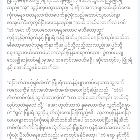
ပြီးလှန်နေသောပြုံးရီ ရင်သားနှစ်မွှာကို အောင်သူတဝကြီးမြင်ရ
သည်။ “အို” သူခိုးလူမိသွားသည်၊ ပြုံးရီကအကôျလယ်ဟိုက်လေး
ကိုကမန်းကတန်းလက်တစ်ဖက်နှင့်ဖုံးသည်၊အောင်သူလယ်ဂျာ
စာအုပ်ကြီးကိုကိုင်ပြီးငေးနေသည်၊။ “ဘယ် ဘယ်လောက်လဲ ဟင်”
“အဲ အင်း ဟို ဘယ်လောက်မှန်းတောင် မသိတော့ဘူး”
တုန်တုန်ခိုက်ခိုက်နှင့် ပြုံးရီ ဂုန်နီအိတ်များထပ်ရေပြန်သည်၊သည်တ
ခါတော့အောင်သူမျက်နှာကိုအပြင်သို့လှည့်ထားသည်၊အပြင်သို့
ဈေးသွားဝယ်သောမိမာကလည်းပြန်မရောက်သေး။ ခွဲတမ်းမချ
သေး၍ဆန်တစ်မျိုးမှအပ အရောင်းအဝယ်မရှိ။ ဆိုင်အတွင်း့ ပြုံးရီ
နှင့် အောင်သူနှစ်ယောက်ထဲ။
“ခြောက်ဆယ့်ရှစ်အိတ်” ပြုံးရီကဆန်မှုံများကပ်နေသောသူ့လက်
ကလေးကိုခါရင်းအသံအက်အက်ကလေးဖြင့်ပြောသည်။ “အဲဒါ
အိတ်တစ်လုံးနဲ့ သွတ်ထားလိုက်” “ဟာ တစ်ယောက်တည်း ဘယ်လို
လုပ်သွတ်ရမလဲ လို့” “အေး ဟုတ်သားပဲ နှစ်ယောက်မှ သွတ်လို့ရမှာ
ပဲ” “ရှင်” ပြုံးရီ သူ့ကိုမျက်လုံးလေးပြန်ကြည့်၏။ သူဘာမှပြန်မပြော
လယ်ဂျာစာအုပ်ကိုဆန်အိတ်တစ်အိတ်ပေါ်အသာတင်ပြီးဂုန်နီအိတ်
တစ်လုံးကိုကိုင်ပြီးဖြဲပေးလိုက်သည်၊ပြုံးရီက ဂုန်နီအိတ်အထပ်လိုက်
ကိုလုံးပြီးလိပ်နေသော်လည်း မရာတွင်မနိုင်တော့။ “ကဲ ရော့ နင်ကိုင်