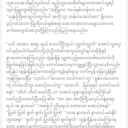
ဟူသောအသိနှင့်လွတ်လပ် ရည်တူသောစိတ်များကအောင်သူရင်
တွင်းမြူးတူးမိကြသည်။ “အပြုံးက ဘယ်နှစ်တန်းလဲ ဟင်”
“ဘုန်းကြီးကျောင်းထွက်ပါ အကို (၄) တန်းပဲအောင်တာ” ရိုးသား
ပွင့်လင်းသော ပြုံးရီဝယ်ချစ်စရာသဘောထားလေးများသာမက
မက်မောဖွယ်အလှတို့ဖြင့်လည်းပြည့်ဝနေသည်၊။
“ဟင် အအား ဆရာ ရယ် သေပါပြီကွယ် ကျွတ်ကျွတ်” အောင်သူ။လှ
ဝင်းနှင့်ပေါက်ခေါင်းတို့သုံးဦးတံခါးအကွယ်တွင်ရင်တဖိုဖိုနှင့်
နားထောင်နေကြသည်။ ထွန်းရှိန် သူ့တပည့်မလေးတစ်ယောက်ကို
ဖြုတ်နေခြင်းဖြစ်သည်၊ ကောင်မလေးမှာကျူရှင်ပြီးသွားသော်လည်း
မပြန်ပဲ ထွန်းရှိန်နှင့်စကားပြောကျန်ရစ်ရာမှ လက်လွန် ခြေလွန်ဖြစ်
ကုန်ကြလေပြီ။ “လှဝင်း ဂဲါလေးက ဘယ်ကလဲ ကွ” “ရှစ်လမ်းလဲက
တဲ့ ငါလဲမသိဘူး တောင့်တယ်ကွ” “တောက်… မြင်ရရင် ကောင်းမယ်
နော်” “တိတ် တိတ် ဆော်ပြီ ဟ” အောင်သူနားစွင့်ရင်းအံကြိပ်ခါ
လက်ညှိုးထောင်ပြီးပြော၏။ “အာ အာ အဲလိုကြီးမလုပ်ပါနဲ့ဆရာ
ရယ် အ နာတယ်” “အစမို့ပါ ညီမရယ် ခဏလေး အောင့်ခံနော်”
“ပြွတ် ပြွတ် စွတ် စွတ် ပြွတ် ပြွတ်” “ဟအ နာတယ် နာတယ် မခံနိုင်
ဘူးဆရာ” “စွတ် စွတ် ပြွတ်ပြွတ် စွတ်စွတ်” ထွန်းရှိန်အသံမကြားရ
တော့ ဆောင့်ချက်ကသာသွက်သွက်ကြီးထွက်ပေါ်လာခြင်းဖြစ်ပေ