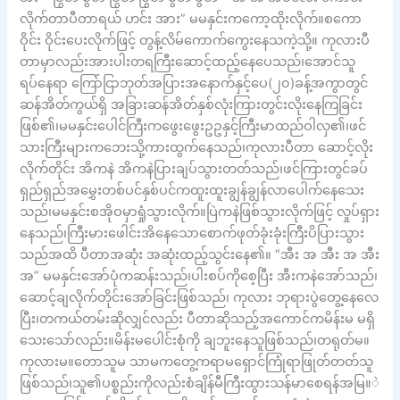
လိုက်တာပီတာရယ် ဟင်း အား” မမနှင်းကကော့ထိုးလိုက်။စကော
ဝိုင်း ဝိုင်းပေးလိုက်ဖြင့် တွန့်လိမ်ကောက်ကွေးနေသကဲ့သို့။ ကုလားပီ
တာမှာလည်းအားပါးတရကြီးဆောင့်ထည့်နေပေသည်၊အောင်သူ
ရပ်နေရာ ကြော်ငြာဘုတ်အပြားအနောက်နှင့်ပေ(၂၀)ခန့်အကွာတွင်
ဆန်အိတ်ကွယ်ရှိ အခြားဆန်အိတ်နှစ်လုံးကြားတွင်းလိုးနေကြခြင်း
ဖြစ်၏၊မမနှင်းပေါင်ကြီးကဖွေးဖွေးဥဥနှင့်ကြီးမာထည်ဝါလှ၏၊ဖင်
သားကြီးများကဘေးသို့ကားထွက်နေသည်၊ကုလားပီတာ ဆောင့်လိုး
လိုက်တိုင်း အိကနဲ အိကနဲပြားချပ်သွားတတ်သည်၊ဖင်ကြားတွင်ခပ်
ရှည်ရှည်အမွှေးတစ်ပင်နှစ်ပင်ကထူးထူးချွန်ချွန်လာပေါက်နေသေး
သည်၊မမနှင်းစအိုဝမှာရှုံသွားလိုက်။ပြဲကနဲဖြစ်သွားလိုက်ဖြင့် လှုပ်ရှား
နေသည်၊ကြီးမားဖေါင်းအိနေသောစောက်ဖုတ်ခုံးခုံးကြီးပိပြားသွား
သည်အထိ ပီတာအဆုံး အဆုံးထည့်သွင်းနေ၏။ “အီး အ အီး အ အီး
အ” မမနှင်းအော်ပုံကဆန်းသည်၊ပါးစပ်ကိုစေ့ပြီး အီးကနဲအော်သည်၊
ဆောင့်ချလိုက်တိုင်းအော်ခြင်းဖြစ်သည်၊ ကုလား ဘုရားပွဲတွေ့နေလေ
ပြီး၊တကယ်တမ်းဆိုလျှင်လည်း ပီတာဆိုသည့်အကောင်ကမိန်းမ မရှိ
သေးသော်လည်း။မိန်းမပေါင်းစုံကို ချဘူးနေသူဖြစ်သည်၊တရုတ်မ။
ကုလားမ။တောသူမ သာမကတွေ့ကရာမရှောင်ကြုံရာဖြုတ်တတ်သူ
ဖြစ်သည်၊သူ၏ပစ္စည်းကိုလည်းစံချိန်မီကြီးထွားသန်မာစေရန်အမြ။ဲ