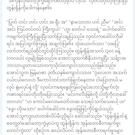
“အကုန်လုံးတော့ဒုက္ခရောက်တော့မှာပဲ ငါ့လီး” လှဝင်းတိုးတိုးကြိပ်ပြီး
ထွန်းရှိန်ကိုဒေါကန်နေ၏။
“ပြွတ် ဟင်း ဟင်း ဟင်း အ ရှီး အ” “နာသေလား ဟင် ညီမ” “အင်း
အင်း ကြပ်တပ်တပ် ကြီးကွယ်” “ဟူး တော်ပါ သေးရဲ့” ပေါက်ခေါင်း
ကမျက်လုံးကြီးပြူးပြီးသက်ပြင်းချပြသည်။ လှဝင်းကခေါင်းကိုခါ
ရင်း အပြင်ထွက်ကြရန် အချက်ပြ၏။ သုံးယောက်သား “သပြေ”
လက်ဘက်ရည်ဆိုင်တွင်ထိုင်ကြသည်။ ထွန်းရှိန်အသက် (၃၀) ခန့်
(ကလယ်) လူမျိုးဖြစ်သည်၊။ အောင်သူထက်စီနီယာကျပြီး သင်္ချာအ
ဘာသာယူထားသောတက့သိုလ်ကျောင်းသားလည်းဖြစ်သည်။
အောင်သူက မြန်မာစာ ဒုတိယနှစ်ကျောင်းသား။ “ဂွဲလေးက အသက်
ငယ်ငယ်လေးဟ ဒီကောင်တင်းတက်ဖြုတ်နေတာ။ ငါပြောတယ် မ
လုပ် နဲ့မလုပ်နဲ့ လို့” လှဝင်းကရေနွေးကြမ်းငှဲ့ရင်းဘေးသို့မျက်လုံး
ကစားရင်းခပ်တိုးတိုးပြောသည်။ “မင်းကလီးဖြစ်လို့ ငါတို့ကိုလာခေါ်
တာလား” “ဟ ကောင်မလေးမတော်တဆ သေရင်သက်သေပေါ့ ဟ”
“ခွေး လိုးမသား” ပေါက်ခေါင်းက ခွေးခြေဖြင့်ကိုင်ရွယ်သည်၊
အောင်သူကဒူးယားတစ်လိပ်မီးညှိရင်း ခေါင်းခါသည်။ “ထွန်းရှိန်ဒင်နဲ့
စတွေ့တဲဆော်တော့ကွဲမှာပဲကွ ထွန်းရှိန်က အုန်းတောစီးကရက်ဗူး
တောင်ကွဲတာ” ထိုစဉ်က ဆယ်လိပ်ဝင် အုန်းတောစီးကရက်ဗူးများ