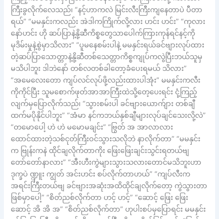
ကြီးခွလိုက်လေသည်၊ “နင့်ဟာကလဲ မြင်းလီးကြီးကျနေတာပဲ ပီတာ
ရယ်” “မမနှင်းကလည်း အဲဒါကကြိုက်လို့လား ဟင်း ဟင်း” “ကုလား
နော်ဟင်း ဟို ဆပ်ပြာနဲ့နို့ဆီကိစ္စတွေသာပေါက်ကြားကုန်ရင်နင့်ကို
မုဒိမ်းမှုနဲ့စွဲမှာသိလား” “ပူမနေစမ်းပါနဲ့ မမနှင်းရယ်ခင်ဗျားလုပ်ထား
တဲ့ဆပ်ပြာသောတ္တာနဲ့နို့ဆီတစ်သေတ္တာကိစ္စကျုပ်ကလွဲပြီးဘယ်သူမှ
မသိပါဘူး ဒါဘဲနော် တစ်လတစ်ခါတော့ခံပေးရမယ် သိလား”
“အမေလေးတော ကျပ်လင်လုပ်ဖို့လည်းထားပါအုံး” မမနှင်းကလီး
ကိုကိုင်ပြီး သူမစောက်ဖုတ်အာအာကြီးထဲသို့တေ့ပေးရင်း ငုံ့ကြည့်
လျက်မှပြောလိုက်သည်၊ “သွားစမ်းပါ ခင်ဗျားယောက်ျား တစ်ချီ
ထက်မပိုနိုင်ပါဘူး” “အံမာ နင်ကဘယ်နှစ်ချီများလုပ်ချင်သေးလို့လဲ”
“တမောပေါ့ ဟဲ ဟဲ မမောမချင်း” “ဗြွတ် အ အာလာလား
ထောင်ထားတဲ့သစ်ငုတ်ကြီးဝင်သွားသလိုဘဲ နာလိုက်တာ” “မမနှင်း
က ဗြုန်းကနဲ ထိုင်ချလိုက်တာကိုး ဖြေးဖြေးချင်းသွင်းရတယ်ဗျ
တော်တော်နာလား” “အီးဟီးကွဲများသွားသလားတောင်မသိဘူးဟာ
ဒုက္ခပဲ ဏ္ဍှူး ကျွတ် အင်းဟင်း စပ်လိုက်တာဟယ်” “ကျပ်လီးက
အရင်းကြီးတယ်ဗျ ခင်ဗျားအဆုံးအထိထိုင်ချလိုက်တော့ ကွဲသွားတာ
ဖြစ်မှာပေါ့” “စိတ်ညစ်လိုက်တာ ဟင့် ဟင့်” “ဆောင့် ဖြေး ဖြေး
ဆောင့် အိ အိ အ” “စိတ်ညစ်လိုက်တာ” ဟုပါးစပ်မှပြောရင်း မမနှင်း