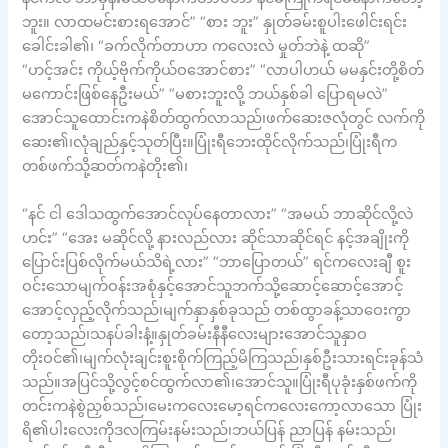
ဘူး။ လာထမင်းစားရအောင်” “စား ဘူး” နှုတ်ခမ်းစူပါးဖေါင်းရင်း
ခေါင်းခါ၏၊ “ခက်လိုက်တာဟာ ကလေးလဲ မှုတ်ဘဲနဲ့ ထဆို”
“ဟင့်အင်း ကိုယ့်ဗိုက်ကိုယ်ဝအောင်စား” “လာပါဟယ် မမနှင်းတို့စိတ်
မကောင်းဖြစ်နေဦးမယ်” “မစားဘူးလို့ ဘယ်နှစ်ခါ ပြောရမလဲ”
အောင်သူထောင်းကနဲစိတ်ထွက်လာသည်၊ဖက်ဆေးဇလုံတွင် လက်ကို
ဆေး၏၊လုံချည်နှင့်သုတ်ပြီး။ပြုံးရီဘေးထိုင်လိုက်သည်၊ပြုံးရီက
တစ်ဖက်သို့ဆတ်ကနဲတိုး၏၊
“နင် ငါ ဒေါသထွက်အောင်လုပ်နေတာလား” “အမယ် ဘာဆိုင်လို့လဲ
ဟင်း” “အေး မဆိုင်လို့ နားလည်လား ဆိုင်သာဆိုင်ရင် နင့်အချိုးကို
ပြောင်းပြစ်လိုက်မယ်သိရဲ့လား” “ဘာပြောတယ်” ရင်ကလေးချီ စူး
ဝင်းသောမျက်ဝန်းအစုံနှင့်အောင်သူဘက်သို့ဆောင့်ဆောင့်အောင့်
အောင့်လှည့်လိုက်သည်၊မျက်နှာနှစ်ခုသည် တစ်ထွာခန့်သာဝေးကွာ
တော့သည်၊သနပ်ခါးနံ့။နှုတ်ခမ်းနီနီလေးများအောင်သူနှာဝ
တိုးဝင်၏၊မျက်လုံးချင်းစူးစိုက်ကြည့်မိကြသည်၊နှစ်ဦးသားရင်းခုန်သံ
သည်။အပြင်သို့လွင့်စင်ထွက်လာ၏၊အောင်သူ။ပြုံးရီပုခုံးနှစ်ဖက်ကို
တင်းကနဲစွဲညှစ်သည်၊မေးကလေးမော့ရင်ကလေးကော့လာသော ပြုံး
ရိ၏ပါးလေးကိုဒလကြမ်းနမ်းသည်၊ဘယ်ပြန် ညာပြန် နမ်းသည်၊