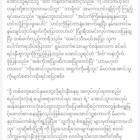
အောင်သူရင်ဝသို့ “ဒိတ်”ကနဲတက်ဆောင့်သည်။ “ငါ့ ဟင်းကဟိုဒင်း
ဟနင်တို့စားဘူးလားမသိဘူး” “ဘာမို့လဲ” အမာကဟင်းချိုင့်ကို ကြည့်
ရင်းမေးသည်။ “ချနမ်းဘူးဟင်းလေ” “အင်းကံကြံဖန်ဖန်ချနမ်းဘူး
ဟင်းလို့ကြားဖူးပေါင်” “ဟင်းကိုမြင်တာနဲ့အောက်ချပြီး နမ်းတောင်မ
နမ်းချင်တဲ့ငပိချက်ကိုပြောတာဟဲဟဲ” ပြုံးရီထမင်းလုပ်ကလေးပြန်ချ
ပြီး တစ်ဖက်လှည့်ကာရီသည်။ “ထမင်းသီးမယ်အပြုံး သူက
ပေါက်ကရသိပ်ပြောတာ” ရွမ်းလက်သောမျက်ဝန်းလေးက ခင်မင်
ရင်းနှီးစွာသူကိုကြည့်ပြန်သည်။ အောင်သူရင်ထဲ “ဒိတ်”ကနဲလှိုက်
ခုံပြန်သည်။ “အစ်ကိုအပြုံးဆီကအပြုံးတော်ပြီ” “ဟာမဟုတ်
တာပေး” “ကိုအောင်သူဟာလေ အရှက်ကိုမရှိဘူး” မိမာကအောင်သူ
ကိုမျက်စောင်းထိုးရင်းပြော၏။
“ဒို့ တစ်တွေမောင်နှမတွေလိုရင်းနှီးနေမှ အလုပ်လုပ်ရတာစည်း
စည်းလုံးလုံးနဲ့ ပျော်စရာကောင်းမှာ အမာ ရဲ့” အောင်သူကအလုပ်
ဆန်ဆန်စကားလုံးခပ်ထွားထွားကိုပြော၏၊ထိုစဉ်ကကာတွန်းစံရွှေမြ
င့်ခောတ်စားနေချိန်လည်းဖြစ်လေရာ။အောင်သူ့စကားကို မိမာက
နှုတ်ခမ်းတစ်ချက်ရွဲ့ပြပြီး။ “သူ့ကိုသူ စံရွှေမြင့် များမှတ်နေလားမသိ
ဘူး” ဟုဆို၏၊ပြုံးရီ ကို ပြုံးသောရီသောမျက်နှာလေးဖြင့် စတင်
သိကျွမ်းရင်းနှီးခဲ့ကြသော်လည်း။ ဝေဝါးမှုသိသောအတိတ်ဆီမှ