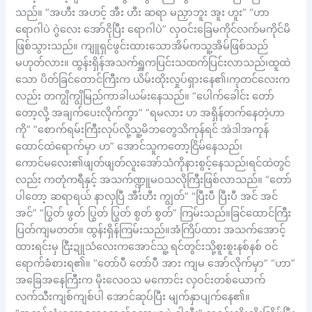
သည်။ “အဟီး အဟင့် အီး ဟီး ဆရာ မညှာဘူး အူး ဟူး” “ဟာ
ရောဂါပဲ ဂွဲလေး အော်ငိုပြီး ရောဂါပဲ” လှဝင်းခြေမကိုင်လက်မကိုင်မိ
ဖြစ်သွားသည်။ ကျူရှင်ဖွင်းထားသောအိမ်ကသူ့အိမ်ဖြစ်သည်
မဟုတ်လား။ ထွန်းရှိန်အသက်ရှူကပြင်းသထက်ပြင်းလာသည်၊ထူထဲ
သော ပိတ်ခြင်တောင်ကြီးက ယိမ်းထိုးလှုပ်ရှားနေ၏၊ကုတင်လေးက
လည်း တကျွိကျွိမြည်ကာခါယမ်းနေသည်။ “ပေါက်ခေါင်း တော်
တော့လို့ အချက်ပေးလိုက်ကွာ” “ရမလား ဟ အရှိန်တက်နေတဲ့ဟာ
ကို” “စောက်ရမ်းကြီးလုပ်လို့သူ့မိဘတွေသိကုန်ရင် အဲဒါအကုန်
ထောင်ထဲရောက်မှာ ဟ” အောင်သူကတော့ငြိမ်နေသည်၊
ကောင်မလေး၏ဖျတ်ဖျတ်လူးအော်သံကိုနားစွင့်နေသည်၊ရင်ထဲတွင်
လည်း ကတုံကရီနှင့် အသက်ဏ္ဍှူမဝသလိုကြီးဖြစ်လာသည်။ “တော်
ပါတော့ ဆရာရယ် နာလှပြီ အီးဟီး ကျွတ်” “ပြီးပီ ပြီးပီ အင် အင်
အင်” “ပြွတ် ဖွတ် ပြွတ် ပြွတ် စွတ် စွတ်” ကြမ်းသည်။ခြင်ထောင်ကြီး
ပြတ်ကျမတတ်။ ထွန်းရှိန်ကြမ်းသည်။အံကြိပ်ထား အသက်အောင့်
ထားရင်းမှ ငြီးဍူသံလေးကအောင်သူ့ ရင်တွင်းသို့စူးစူးနစ်နစ် ဝင်
ရောက်ခံစားရ၏။ “တော်ပီ တော်ပီ အား ကျမ အော်လိုက်မှာ” “ဟာ”
အခြေအနေကြီးက မိုးလေဝသ မကောင်း လှဝင်းတစ်ယောက်
လက်သီးကျစ်ကျစ်ပါ အောင်ဆုပ်ပြီး မျက်နှာပျက်နေ၏။