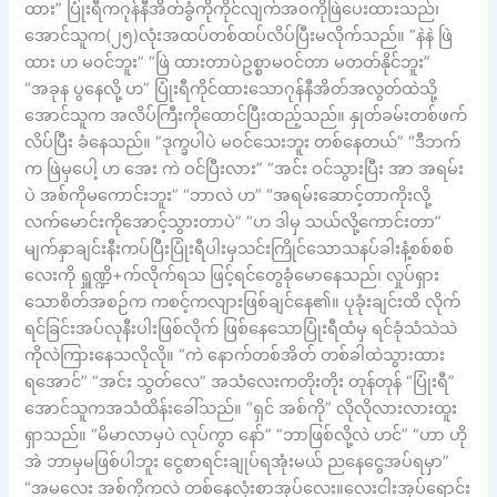
ထား” ပြုံးရီကဂုန်နီအိတ်ခွံကိုကိုင်လျက်အဝကိုဖြဲပေးထားသည်၊
အောင်သူက(၂၅)လုံးအထပ်တစ်ထပ်လိပ်ပြီးမလိုက်သည်။ “နဲနဲ ဖြဲ
ထား ဟ မဝင်ဘူး” “ဖြဲ ထားတာပဲဥစ္စာမဝင်တာ မတတ်နိုင်ဘူး”
“အခုန ပွနေလို့ ဟ” ပြုံးရီကိုင်ထားသောဂုန်နီအိတ်အလွတ်ထဲသို့
အောင်သူက အလိပ်ကြီးကိုထောင်ပြီးထည့်သည်။ နှုတ်ခမ်းတစ်ဖက်
လိပ်ပြီး ခံနေသည်။ “ဒုက္ခပါပဲ မဝင်သေးဘူး တစ်နေတယ်” “ဒီဘက်
က ဖြဲမှပေါ့ ဟ အေး ကဲ ဝင်ပြီးလား” “အင်း ဝင်သွားပြီး အာ အရမ်း
ပဲ အစ်ကိုမကောင်းဘူး” “ဘာလဲ ဟ” “အရမ်းဆောင့်တာကိုးလို့
လက်မောင်းကိုအောင့်သွားတာပဲ” “ဟ ဒါမှ သယ်လို့ကောင်းတာ”
မျက်နှာချင်းနီးကပ်ပြီးပြုံးရီပါးမှသင်းကြိုင်သောသနပ်ခါးနံ့စစ်စစ်
လေးကို ရှူဏ္ဍိ+က်လိုက်ရသ ဖြင့်ရင်တွေခုံမောနေသည်၊ လှုပ်ရှား
သောစိတ်အစဉ်က ကစင့်ကလျားဖြစ်ချင်နေ၏။ ပုခုံးချင်းထိ လိုက်
ရင်ခြင်းအပ်လုနီးပါးဖြစ်လိုက် ဖြစ်နေသောပြုံးရီထံမှ ရင်ခုံသံသဲသဲ
ကိုလဲကြားနေသလိုလို။ “ကဲ နောက်တစ်အိတ် တစ်ခါထဲသွားထား
ရအောင်” “အင်း သွတ်လေ” အသံလေးကတိုးတိုး တုန်တုန် “ပြုံးရီ”
အောင်သူကအသံထိန်းခေါ်သည်။ “ရှင် အစ်ကို” လိုလိုလားလားထူး
ရှာသည်။ “မိမာလာမှပဲ လုပ်ကွာ နော်” “ဘာဖြစ်လို့လဲ ဟင်” “ဟာ ဟို
အဲ ဘာမှမဖြစ်ပါဘူး ငွေစာရင်းချုပ်ရအုံးမယ် ညနေငွေအပ်ရမှာ”
“အမလေး အစ်ကိုကလဲ တစ်နေလုံးစာအုပ်လေး။လေးငါးအုပ်ရောင်း