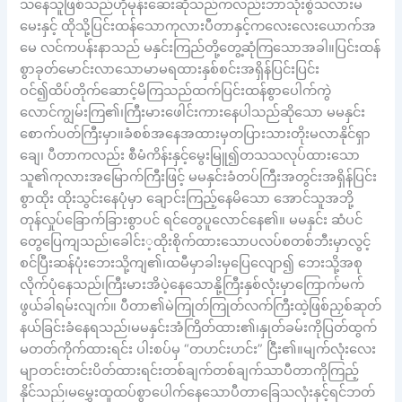
သနေသူဖြစ်သည်ဟိုမုန်းဆေးဆိုသည်ကလည်းဘာသုံးစွဲသလားမ
မေးနှင့် ထိုသို့ပြင်းထန်သောကုလားပီတာနှင့်ကလေးလေးယောက်အ
မေ လင်ကပန်းနာသည် မနှင်းကြည်တို့တွေ့ဆုံကြသောအခါ။ပြင်းထန်
စွာခုတ်မောင်းလာသောမာမရထားနှစ်စင်းအရှိန်ပြင်းပြင်း
ဝင်၍ထိပ်တိုက်ဆောင့်မိကြသည်ထက်ပြင်းထန်စွာပေါက်ကွဲ
လောင်ကျွမ်းကြ၏၊ကြီးမားဖေါင်းကားနေပါသည်ဆိုသော မမနှင်း
စောက်ပတ်ကြီးမှာ။ခံစစ်အနေအထားမှတပြားသားတိုးမလာနိုင်ရှာ
ချေ၊ ပီတာကလည်း စီမံကိန်းနှင့်မွေးမြူ၍တသသလုပ်ထားသော
သူ၏ကုလားအမြောက်ကြီးဖြင့် မမနှင်းခံတပ်ကြီးအတွင်းအရှိန်ပြင်း
စွာထိုး ထိုးသွင်းနေပုံမှာ ချောင်းကြည့်နေမိသော အောင်သူအဘို့
တုန်လှုပ်ခြောက်ခြားစွာပင် ရင်တွေပူလောင်နေ၏။ မမနှင်း ဆံပင်
တွေပြေကျသည်၊ခေါင်း့ထိုးစိုက်ထားသောပလပ်စတစ်ဘီးမှာလွင့်
စင်ပြီးဆန်ပုံးဘေးသို့ကျ၏၊ထမီမှာခါးမှပြေလျော၍ ဘေးသို့အစု
လိုက်ပုံနေသည်၊ကြီးမားအိပဲ့နေသောနို့ကြီးနှစ်လုံးမှာကြောက်မက်
ဖွယ်ခါရမ်းလျက်။ ပီတာ၏မဲကြုတ်ကြုတ်လက်ကြီးထဲ့ဖြစ်ညှစ်ဆုတ်
နယ်ခြင်းခံနေရသည်၊မမနှင်းအံကြိတ်ထား၏၊နှုတ်ခမ်းကိုပြတ်ထွက်
မတတ်ကိုက်ထားရင်း ပါးစပ်မှ “တဟင်းဟင်း” ငြီး၏။မျက်လုံးလေး
မျာတင်းတင်းပိတ်ထားရင်းတစ်ချက်တစ်ချက်သာပီတာကိုကြည့်
နိုင်သည်၊မမွှေးထူထပ်စွာပေါက်နေသောပီတာခြေသလုံးနှင့်ရင်ဘတ်