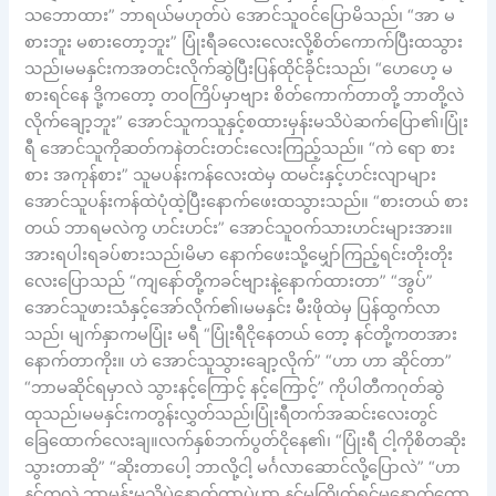
သဘောထား” ဘာရယ်မဟုတ်ပဲ အောင်သူဝင်ပြောမိသည်၊ “အာ မ
စားဘူး မစားတော့ဘူး” ပြုံးရီခလေးလေးလို့စိတ်ကောက်ပြီးထသွား
သည်၊မမနှင်းကအတင်းလိုက်ဆွဲပြီးပြန်ထိုင်ခိုင်းသည်၊ “ဟေဟေ့ မ
စားရင်နေ ဒို့ကတော့ တဝကြိပ်မှာဗျား စိတ်ကောက်တာတို့ ဘာတို့လဲ
လိုက်ချော့ဘူး” အောင်သူကသူနှင့်စထားမှန်းမသိပဲဆက်ပြော၏၊ပြုံး
ရီ အောင်သူကိုဆတ်ကနဲတင်းတင်းလေးကြည့်သည်။ “ကဲ ရော စား
စား အကုန်စား” သူမပန်းကန်လေးထဲမှ ထမင်းနှင့်ဟင်းလျာများ
အောင်သူပန်းကန်ထဲပုံထဲ့ပြီးနောက်ဖေးထသွားသည်။ “စားတယ် စား
တယ် ဘာရမလဲကွ ဟင်းဟင်း” အောင်သူဝက်သားဟင်းများအား။
အားရပါးရခပ်စားသည်၊မိမာ နောက်ဖေးသို့မျှော်ကြည့်ရင်းတိုးတိုး
လေးပြောသည် “ကျနော်တို့ကခင်ဗျားနဲ့နောက်ထားတာ” “အွပ်”
အောင်သူဖားသံနှင့်အော်လိုက်၏၊မမနှင်း မီးဖိုထဲမှ ပြန်ထွက်လာ
သည်၊ မျက်နှာကမပြုံး မရီ “ပြုံးရီငိုနေတယ် တော့ နင်တို့ကတအား
နောက်တာကိုး။ ဟဲ အောင်သူသွားချော့လိုက်” “ဟာ ဟာ ဆိုင်တာ”
“ဘာမဆိုင်ရမှာလဲ သွားနင့်ကြောင့် နင့်ကြောင့်” ကိုပါတီကဂုတ်ဆွဲ
ထုသည်၊မမနှင်းကတွန်းလွှတ်သည်၊ပြုံးရီတက်အဆင်းလေးတွင်
ခြေထောက်လေးချ။လက်နှစ်ဘက်ပွတ်ငိုနေ၏၊ “ပြုံးရီ ငါ့ကိုစိတဆိုး
သွားတာဆို” “ဆိုးတာပေါ့ ဘာလို့ငါ့ မင်္ဂလာဆောင်လို့ပြောလဲ” “ဟာ
နင်ကလဲ ဘာမှန်းမသိပဲနောက်တာပဲဟာ နင်မကြိုက်ရင်မနောက်တော့