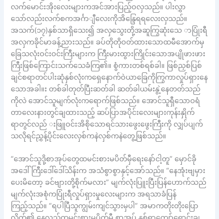
လက်မောင်းအိုးလေးများကအင်အားပြည့်ဝလှသည်။ ပါးလွှာ
သော်လည်းလက်စကအင်္ဂာျီလေးကိုအိန္ဒြေရရလေးလှသည်။
အသက်(၁၇)နှစ်သာရှိသေး၍ အလှသွေးတို့အဆူကြွဆုံးသေ ာပြုံးရီ
အလှကခိုင်မာခန့်ညားသည်။ ခပ်တိုတိုဝတ်ထားသောထမီအောက်မှ
ခြေသလုံးဝင်းဝင်းကြီးများက ကြီးမားထွားကြိုင်းသောအပျိုဖားဖား
ကြီးဖြစ်ကြောင်းသက်သေခံကြ၏။ စွံကားတစ်ရစ်ခါ။ ဖြစ်ညှစ်ပြစ်
ချင်စရာတင်ပါးဆုံနှစ်လုံးကရှေနောက်ဝဲယာခြေကိုကြွကာလှုပ်ရှားနေ
သောအခါ။း တစ်ခါတုတ်ပြီးဆတ်ခါ ဆတ်ခါယမ်းနွဲ့နေတတ်သည်
ကိုလဲ အောင်သူမျက်လုံးကရောက်ဖြစ်သည်။ အောင်သူရှီသောဝရံ
တာလေးနားတွင်ချထားသည့် ဆပ်ပြာအပိုင်းလေးများကုန်းနှိုက်
ရာတွင်လည် းဖြူဝင်းအိစိုသောရင်သားဖွေးဖွေးကြီးကို လျှပ်ပျက်
သလိုရင်ညွှန့်ပိုင်းလေးလှစ်ကနဲလှစ်ကနဲတွေ့ဖြစ်သည်။
“အောင်သူဒို့စာအုပ်တွေထမင်းစားမပိတ်မှီရေးနော်ငါ့တူ” မှောင်ခို
အဒေါ်ကြီးဒေါ်ဒေါ်သိန်းက အသံစွာစွာနှင့်အော်သည်။ “နေအုံးဗျမှား
ပေးမိတော့ ခင်ဗျားတို့စိုက်မလား” မျက်လုံးပြူးပြီးပြန်ဟောက်သည်
မျက်လုံးအစုံကပြုံးရီလှုပ်ရှားမှုလေးများက အရသာခံပြန်
ကြည့်သည်။ “ရပါပြီသူကျွမ်းကျင်သွားမှပါ” အမာကတိုးတိုးပြော
လိုက်၏ နေ့လည်ထမင်းစားမပိတ်မီ စာအုပ် နှစ်ရာကျော်ရောင်းချ