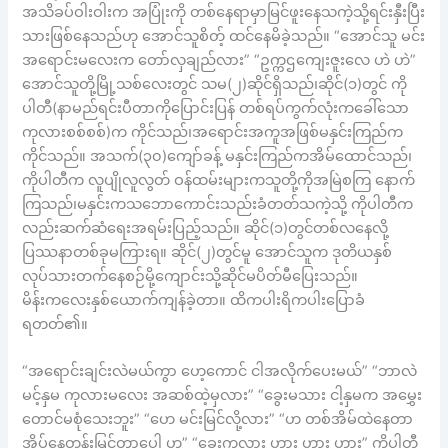
အသိခပ်ဝါးဝါးက အပြုံးကို တစ်နေရာမှာမြင်ဖူးနေသကဲ့သို့ရင်းနှီးပြီး
သားဖြစ်နေသည်ဟု အောင်သူစိတ့် ထင်နေမိခဲ့သည်။ “အောင်သူ မင်း
အရောင်းမလေးက တော်လှချည်လား” “ဥက္ကဌကျေးဇူးလေ ဟဲ ဟဲ”
အောင်သူတို့မြို့သစ်လေးတွင် သမ(၂)ဆိုင်ရှိသည်၊ဆိုင်(၁)တွင် ကို
ပါတီ(နာမည်ရင်းပီတာကိုပြောင်းပြန် တစ်ရပ်ကွက်လုံးကခေါ်သော
ကုလားစစ်စစ်)က ကိုင်သည်၊အရောင်းအကူအဖြစ်မနှင်းကြည်က
ကိုင်သည်။ အသက်(၃၀)ကျော်ခန့် မနှင်းကြည်ကအိမ်ထောင်သည်၊
ကိုပါတီက လူပျိုလူလွတ် ဝန်ထမ်းများကသူတို့ကိုအမြဲစကြ နောက်
ကြသည်၊မနှင်းကသဘောကောင်းသည်းခံတတ်သကဲ့သို့ ကိုပါတီက
လည်းဆက်ဆံရေးအရမ်းပြည့်သည်။ ဆိုင်(၁)တွင်တစ်လနေလို့
ပြဿနာတစ်ခုမကြားရ။ ဆိုင်(၂)တွင်မူ အောင်သူက ဒုတိယနှစ်
လုပ်သားတက်နေစဉ်မို့ကျောင်းသို့ဆိုင်မပိတ်မီပြေးသည်။
မိန်းကလေးနှစ်ယောက်ကျန်ခဲ့တာ။ ထိကပါးရိကပါးပြောခံ
ရတတ်၏။
“အရောင်းချင်းလဲမယ်ကွာ ဟေ့ကောင် ငါအလိုက်ပေးမယ်” “ဘာလဲ
မင့်နှမ ကုလားမလေး အဆစ်ထဲ့မှလား” “ခွေးမသား ငါ့နှမက အမွှေး
တောင်မစုံသေးဘူး” “ဟေ မင်းမြင်လို့လား” “ဟ တစ်အိမ်ထဲနေတာ
အိပ်နေတုန်းမြင်တာပေါ့ ဟ” “ခွေးကုလား ဟား ဟား ဟား” ကိုပါတီ