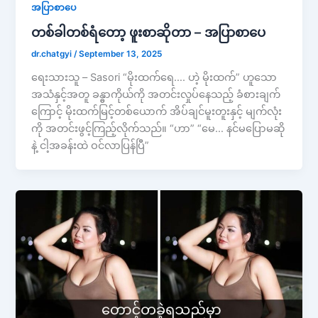
အပြာစာပေ
တစ်ခါတစ်ရံတော့ ဖူးစာဆိုတာ – အပြာစာပေ
dr.chatgyi
/
September 13, 2025
ရေးသားသူ – Sasori “မိုးထက်ရေ…. ဟဲ့ မိုးထက်” ဟူသော
အသံနှင့်အတူ ခန္ဓာကိုယ်ကို အတင်းလှုပ်နေသည့် ခံစားချက်
ကြောင့် မိုးထက်မြင့်တစ်ယောက် အိပ်ချင်မူးတူးနှင့် မျက်လုံး
ကို အတင်းဖွင့်ကြည့်လိုက်သည်။ “ဟာ” “မေ… နင်မပြောမဆို
နဲ့ ငါ့အခန်းထဲ ဝင်လာပြန်ပြီ”