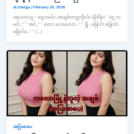
dr.chatgyi
/
February 20, 2026
ရေးသားသူ – ငွေလမင်း (အချစ်တက္ကသိုလ်) (နိဒါန်း) “ ငွေ လ
မင်း..” “ အင်..” “ ဝေးးး ဟေးဟေးးး..” “ ရွှီ.. ဖြောင်း ဖြောင်း
ဖြောင်းး..” “ […]
အပြာစာပေ