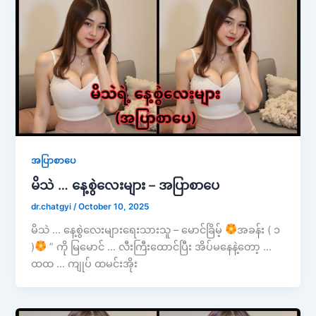
အပြာစာပေ
မိသဲ … နေ့စွဲလေးများ – အပြာစာပေ
dr.chatgyi
/
October 10, 2025
မိသဲ … နေ့စွဲလေးများရေးသားသူ – မောင်ခြိမ့်
အခန်း ( ၁
)
” ကို မြမောင် … လီးကြီးထောင်ပြီး အိပ်မနေနဲ့တော့ …
ထထ … ကျုပ် ထမင်းအိုး