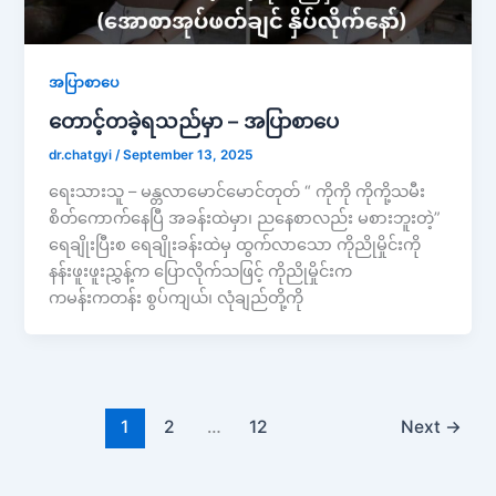
အပြာစာပေ
တောင့်တခဲ့ရသည်မှာ – အပြာစာပေ
dr.chatgyi
/
September 13, 2025
ရေးသားသူ – မန္တလာမောင်မောင်တုတ် “ ကိုကို ကိုကို့သမီး
စိတ်ကောက်နေပြီ အခန်းထဲမှာ၊ ညနေစာလည်း မစားဘူးတဲ့”
ရေချိုးပြီးစ ရေချိုးခန်းထဲမှ ထွက်လာသော ကိုညိုမှိုင်းကို
နန်းဖူးဖူးညွှန့်က ပြောလိုက်သဖြင့် ကိုညိုမှိုင်းက
ကမန်းကတန်း စွပ်ကျယ်၊ လုံချည်တို့ကို
1
2
…
12
Next
→