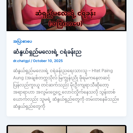
အပြာစာပေ
ဆံနွယ်ရှည်မလေးရဲ့ ငရဲခန်းည
dr.chatgyi
/
October 10, 2025
ဆံနွယ်ရှည်မလေးရဲ့ ငရဲခန်းညရေးသားသူ – Htet Paing
Aung (အချစ်တက္ကသိုလ် မြကျွန်းညို ဖိုရမ်ကနေတဆင့်
ပြန်လည်ကူးယူ တင်ဆက်သည်) မိုးဦးကျရာသီဆိုတော့
အရာရာဟာ အလွမ်းငွေ့ငွေ့ လောင်လှိုက်နေသလို သွန်းတစ်
ယောက်လည်း သူမရဲ့ ဆံနွယ်ရှည်တွေကို တမ်းတ​နေမိသည်။
ဆံနွယ်ရှည်တွေကို​