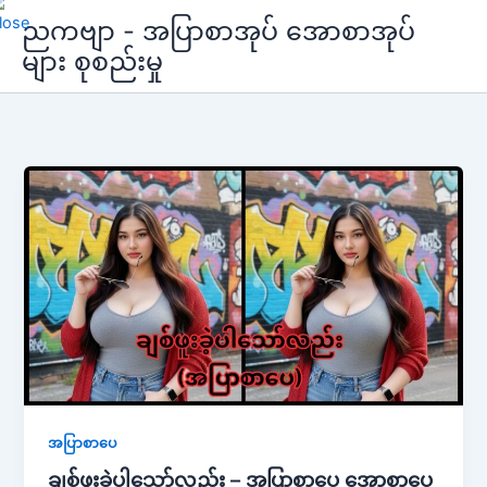
Skip
ညကဗျာ - အပြာစာအုပ် အောစာအုပ်
to
များ စုစည်းမှု
content
အပြာစာပေ
ချစ်ဖူးခဲ့ပါသော်လည်း – အပြာစာပေ အောစာပေ