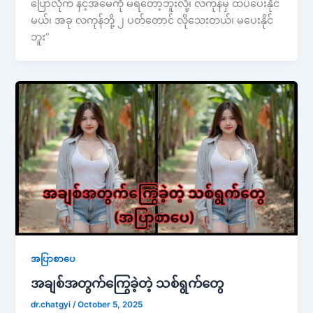
ပြောလိုက် နင့်အမေကို မရတော့ဘူးလို့၊ လကုန်မှ ထပ်ပေးနိုင်
မယ်၊ အခု လကုန်ဘို့ ၂ ပတ်တောင် လိုသေးတယ်၊ မပေးနိုင်
ဘူး”
အပြာစာပေ
အချစ်အတွက်ကြွေခဲ့တဲ့ သစ်ရွက်တွေ
dr.chatgyi
/
October 5, 2025