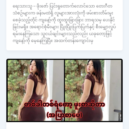
ရေးသားသူ – ဖိုးဇော် ပြင်းရှတောက်လောင်သော တေးဂီတ
သံစဉ်များက ခန်းမထဲရှိ လူများအားလုံးကို ဖမ်းစားတိမ်းမူး
စေခဲ့သည့်တိုင် ကျနော့်ကို ထူးထူးခြားခြား ဘာရသမှ ပေးနိုင်
ခြင်းမရှိ။ အရောင်စုံမီးများ ပြိုးပြိုးပြက်ပြက်နှင့် စီးမျှောလှုပ်
ရမ်းနေကြသော သူငယ်ချင်းများသည်လည်း ယခုတော့ဖြင့်
ကျနော့်ကို မေ့နေကြပြီ။ အထက်တန်းကျောင်းမှ