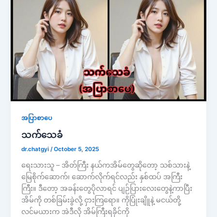
အပြာစာပေ
သက်သေခံ
dr.chatgyi
/
October 5, 2025
ရေးသားသူ – အိတ်ကြီး နယ်ကအိမ်တွေဆိုတော့ သစ်သားနဲ့
မြေစိုက်ဆောက်၊ ဆောက်လိုက်ရင်လည်း နှစ်ထပ် အကြီး
ကြီး။ ဒီတော့ အခန်းတွေပိုလာရင် ပျဉ်ပြားလေးတွေနဲ့ကာပြီး
အိမ်ကို တစ်ခြမ်းခွဲလို့ ငှားကြရော။ ကိုပြုံးချိူနဲ့ မငယ်တို့
လင်မယားက အဲဒီလို အိမ်ကြီးရခိုင်ကို