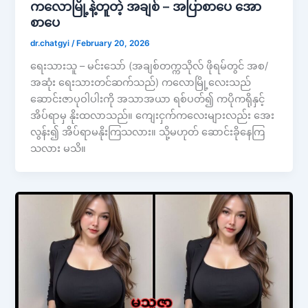
ကလောမြို့နဲ့တူတဲ့ အချစ် – အပြာစာပေ အော
စာပေ
dr.chatgyi
/
February 20, 2026
ရေးသားသူ – မင်းသော် (အချစ်တက္ကသိုလ် ဖိုရမ်တွင် အစ/
အဆုံး ရေးသားတင်ဆက်သည်) ကလောမြို့လေးသည်
ဆောင်းဇာပုဝါပါးကို အသာအယာ ရစ်ပတ်၍ ကပိုကရိုနှင့်
အိပ်ရာမှ နိုးထလာသည်။ ကျေးငှက်ကလေးများလည်း အေး
လွန်း၍ အိပ်ရာမနိုးကြသလား။ သို့မဟုတ် ဆောင်းခိုနေကြ
သလား မသိ။