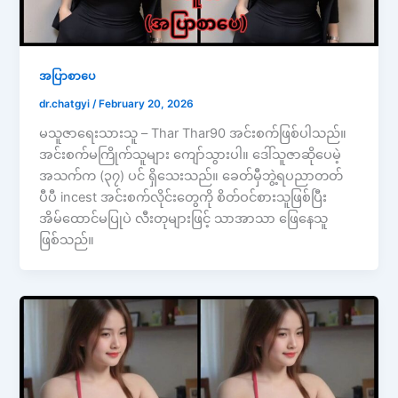
အပြာစာပေ
dr.chatgyi
/
February 20, 2026
မသူဇာရေးသားသူ – Thar Thar90 အင်းစက်ဖြစ်ပါသည်။
အင်းစက်မကြိုက်သူများ ကျော်သွားပါ။ ဒေါ်သူဇာဆိုပေမဲ့
အသက်က (၃၇) ပင် ရှိသေးသည်။ ခေတ်မှီဘွဲ့ရပညာတတ်
ပီပီ incest အင်းစက်လိုင်းတွေကို စိတ်ဝင်စားသူဖြစ်ပြီး
အိမ်ထောင်မပြုပဲ လီးတုများဖြင့် သာအာသာ ဖြေနေသူ
ဖြစ်သည်။