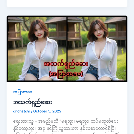
အပြာစာပေ
အသက်ရှည်ဆေး
dr.chatgyi
/
October 5, 2025
ရေးသားသူ – အမည်မသိ “မရဘူး၊ မရဘူး၊ ထပ်မထုတ်ပေး
နိုင်တော့ဘူး။ အခု နင်ကြိုယူထားတာ နှစ်လစာတောင်ရှိပြီ။