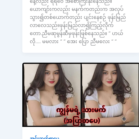
နေ့လည်း ရီရီဝေ အစောကြီးနိုးနေသည်။
ယောကျာ်းကလည်း မနက်ကတည်းက အလုပ်
သွား၍တစ်ယောက်တည်း ပျင်းနေစဉ် ဖုန်းမြည်
လာလေသည်။ဖုန်းမြည်လာ၍ကြည့်လိုက်
တော.ညီမဆုမွန်ဆီမှဖုန်းဖြစ်နေသည်။ ” ဟယ်
လို…. မမလား “ ” အေး ပြော ညီမလေး “ ”
အင်းဆက်စာပေ