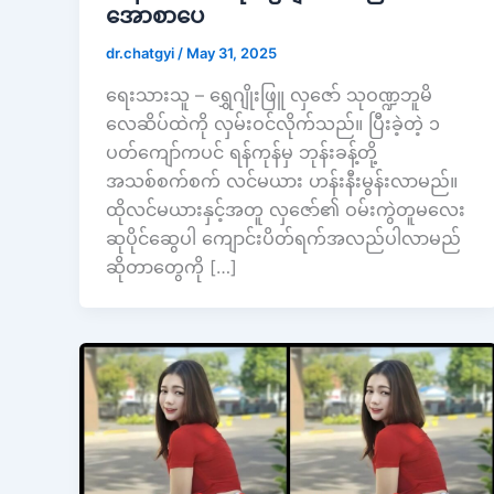
အောစာပေ
dr.chatgyi
/
May 31, 2025
ရေးသားသူ – ရွှေဂျိုးဖြူ လှဇော် သုဝဏ္ဍဘူမိ
လေဆိပ်ထဲကို လှမ်းဝင်လိုက်သည်။ ပြီးခဲ့တဲ့ ၁
ပတ်ကျော်ကပင် ရန်ကုန်မှ ဘုန်းခန့်တို့
အသစ်စက်စက် လင်မယား ဟန်းနီးမွန်းလာမည်။
ထိုလင်မယားနှင့်အတူ လှဇော်၏ ဝမ်းကွဲတူမလေး
ဆုပိုင်ဆွေပါ ကျောင်းပိတ်ရက်အလည်ပါလာမည်
ဆိုတာတွေကို […]