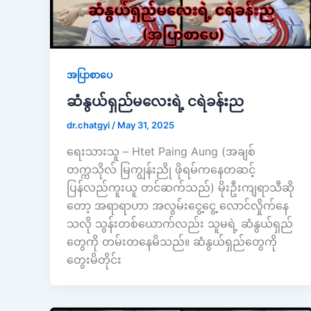
အပြာစာပေ
ဆံနွယ်ရှည်မလေးရဲ့ ငရဲခန်းည
dr.chatgyi
/
May 31, 2025
ရေးသားသူ – Htet Paing Aung (အချစ်
တက္ကသိုလ် မြကျွန်းညို ဖိုရမ်ကနေတဆင့်
ပြန်လည်ကူးယူ တင်ဆက်သည်) မိုးဦးကျရာသီဆို
တော့ အရာရာဟာ အလွမ်းငွေ့ငွေ့ လောင်လှိုက်နေ
သလို သွန်းတစ်ယောက်လည်း သူမရဲ့ ဆံနွယ်ရှည်
တွေကို တမ်းတ​နေမိသည်။ ဆံနွယ်ရှည်တွေကို​
တွေးမိတိုင်း