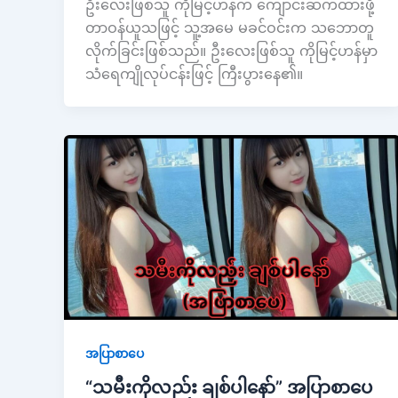
ဦးလေးဖြစ်သူ ကိုမြင့်ဟန်က ကျောင်းဆက်ထားဖို့
တာဝန်ယူသဖြင့် သူ့အမေ မခင်ဝင်းက သဘောတူ
လိုက်ခြင်းဖြစ်သည်။ ဦးလေးဖြစ်သူ ကိုမြင့်ဟန်မှာ
သံရေကျိုလုပ်ငန်းဖြင့် ကြီးပွားနေ၏။
အပြာစာပေ
“သမီးကိုလည်း ချစ်ပါနော်” အပြာစာပေ