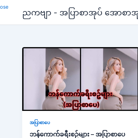
Skip
ညကဗျာ - အပြာစာအုပ် အောစာအုပ်
to
content
အပြာစာပေ
ဘန်ကောက်ခရီးစဉ်များ – အပြာစာပေ