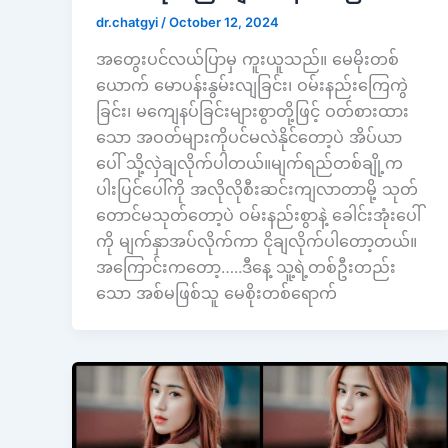
dr.chatgyi
/
October 12, 2024
အတွေးပင်လယ်ပြာမှ ကူးယူသည်။ မေမိုးတစ်
ယောက် မောပန်းနွမ်းလျခြင်း၊ ဝမ်းနည်းကြေကွဲ
ခြင်း၊ မကျေနပ်ခြင်းများစွာတို့ဖြင့် ဝတ်စားထား
သော အဝတ်များကိုပင်မလဲနိုင်တော့ပဲ အိပ်ယာ
ပေါ် သို့လှဲချလိုက်ပါတယ်။မျက်ရည်တစ်ချို့က
ပါးပြင်ပေါ်ကို အလိုလိုစီးဆင်းကျလာတာမို့ သုတ်
တောင်မသုတ်တော့ပဲ ဝမ်းနည်းစွာနဲ့ ခေါင်းအုံးပေါ်
ကို မျက်နှာအပ်လိုက်ကာ ငိုချလိုက်ပါတော့တယ်။
အကြောင်းကတော့…..ဒီနေ့ သူ့ရဲ့တစ်ဦးတည်း
သော အစ်မဖြစ်သူ မေစိုးတစ်ရောက်