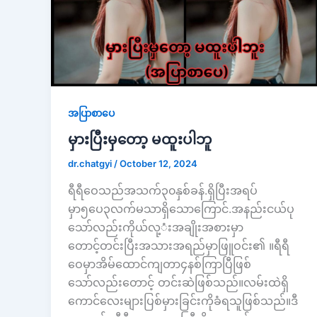
အပြာစာပေ
မှားပြီးမှတော့ မထူးပါဘူ
dr.chatgyi
/
October 12, 2024
ရီရီဝေသည်အသက်၃၀နှစ်ခန်.ရှိပြီးအရပ်
မှာ၅ပေ၃လက်မသာရှိသောကြောင်.အနည်းငယ်ပု
သော်လည်းကိုယ်လု့ံးအချိုးအစားမှာ
တောင့်တင်းပြီးအသားအရည်မှာဖြူဝင်း၏ ။ရီရီ
ဝေမှာအိမ်ထောင်ကျတာ၄နစ်ကြာပြီဖြစ်
သော်လည်းတောင့် တင်းဆဲဖြစ်သည်။လမ်းထဲရှိ
ကောင်လေးများပြစ်မှားခြင်းကိုခံရသူဖြစ်သည်။ဒီ