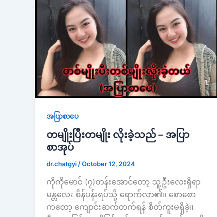
အပြာစာပေ
တမျိုးပြီးတမျိုး လိုးခဲ့သည် – အပြာ
စာအုပ်
dr.chatgyi
/
October 12, 2024
ကိုကိုမောင် (၇)တန်းအောင်တော့ သူ့ဦးလေးရှိရာ
မန္တလေး စိန်ပန်းရပ်သို့ ရောက်လာ၏။ စောစော
ကတော့ ကျောင်းဆက်တက်ရန် စိတ်ကူးမရှိခဲ့။