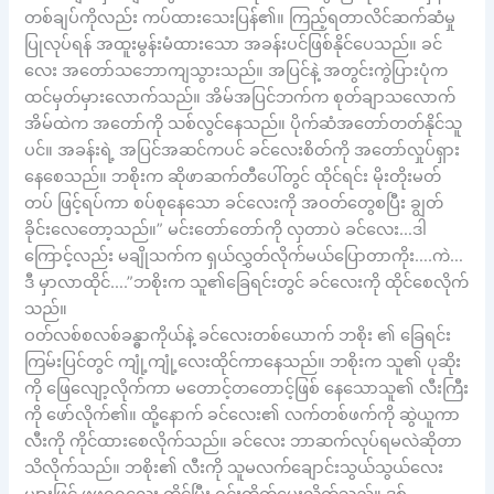
တစ်ချပ်ကိုလည်း ကပ်ထားသေးပြန်၏။ ကြည့်ရတာလိင်ဆက်ဆံမှု
ပြုလုပ်ရန် အထူးမွန်းမံထားသော အခန်းပင်ဖြစ်နိုင်ပေသည်။ ခင်
လေး အတော်သဘောကျသွားသည်။ အပြင်နဲ့ အတွင်းကွဲပြားပုံက
ထင်မှတ်မှားလောက်သည်။ အိမ်အပြင်ဘက်က စုတ်ချာသလောက်
အိမ်ထဲက အတော်ကို သစ်လွင်နေသည်။ ပိုက်ဆံအတော်တတ်နိုင်သူ
ပင်။ အခန်းရဲ့ အပြင်အဆင်ကပင် ခင်လေးစိတ်ကို အတော်လှုပ်ရှား
နေစေသည်။ ဘစိုးက ဆိုဖာဆက်တီပေါ်တွင် ထိုင်ရင်း မိုးတိုးမတ်
တပ် ဖြင့်ရပ်ကာ စပ်စုနေသော ခင်လေးကို အဝတ်တွေစပြီး ချွတ်
ခိုင်းလေတော့သည်။” မင်းတော်တော်ကို လှတာပဲ ခင်လေး…ဒါ
ကြောင့်လည်း မချိုသက်က ရှယ်လွှတ်လိုက်မယ်ပြောတာကိုး….ကဲ…
ဒီ မှာလာထိုင်….”ဘစိုးက သူ၏ခြေရင်းတွင် ခင်လေးကို ထိုင်စေလိုက်
သည်။
ဝတ်လစ်စလစ်ခန္ဓာကိုယ်နဲ့ ခင်လေးတစ်ယောက် ဘစိုး ၏ ခြေရင်း
ကြမ်းပြင်တွင် ကျုံ့ကျုံ့လေးထိုင်ကာနေသည်။ ဘစိုးက သူ၏ ပုဆိုး
ကို ဖြေလျော့လိုက်ကာ မတောင့်တတောင့်ဖြစ် နေသောသူ၏ လီးကြီး
ကို ဖော်လိုက်၏။ ထို့နောက် ခင်လေး၏ လက်တစ်ဖက်ကို ဆွဲယူကာ
လီးကို ကိုင်ထားစေလိုက်သည်။ ခင်လေး ဘာဆက်လုပ်ရမလဲဆိုတာ
သိလိုက်သည်။ ဘစိုး၏ လီးကို သူမလက်ချောင်းသွယ်သွယ်လေး