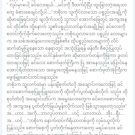
” လုပ်မှာပေါ့ ခင်လေးရယ်….မင်းကို ဒီထက်ပိုပြီး ထူးခြားတဲ့အရသာ
တွေ ခံစားစေချင်လို့ပါ….”ဘစိုးက သူကိုင်လာသော ပစ္စည်းအချို့ကို
ဆိုဖာခြေရင်းတွင် ချလိုက်သလို သူကပါ အောက်ခြေတွင် အကျအန
ဝင် ထိုင်၏။ ထို့နောက် သူ၏ပစ္စည်းလက်နက်အချို့ဖြင့် ခင်လေးကို
စတင်တိုက်ခိုက်လေတော့သည်။ ဘစိုးယူလာသော ပစ္စည်း လေးများ
က အသစ်အဆန်းလေးတွေဖြစ်၏။ ထိုပစ္စည်းလေးများကို လိင်
ဆက်ဆံမှုပြုနေသော နေရာတွင် အသုံးပြုရန် ဖန်တီး စီစဉ်ပြုလုပ်
ထားခြင်းဖြစ်သည်။ ပေါင်နှစ်ဖက်က ဆိုဖာလက်တန်းကိုဖြဲကာ ခွတင်
ထားရသဖြင့် ခင်လေး စောက်ဖုတ်ကြီးက ပြဲ အာနေသည်။ ပြောင်နေ
အောင်ရိတ်ထားသော အမွှေးတွေရှိမနေသဖြင့် စောက်ဖုတ်အုံကြီးက
ဖွေးဖြူဖောင်းတင်းနေသည်။
ဘစိုးက သူ့လက်ထဲမှာ ပန်းချီစုတ်တံလို အချောင်းကလေးဖြင့် ခင်
လေးစောက်စေ့ပြူးပြူးလေးကို ထိုးတိုက်ပွတ်ဆွဲပစ်လိုက် သည်။ ထို
စုတ်တံလို အချောင်းထိပ်က အမွှေးလေးတွေက ခင်လေးစောက်စေ့
ကို အကျအန ပွတ်တိုက်ခြယ်မှုန်းလိုက်သလို ဖြစ်သွားရတော့သည်။”
အ…ဟား…အကို…ဘာလုပ်တာလဲ….ဟင့်…ယားတယ်….အိုး…ရှီး…
အ…ဟင့်….”ဘစိုးက နောက်ထပ်ကိရိယာတစ်ခုကို လှမ်းယူလိုက်
ပြန်သည်။ စောက်စေ့ကို ပွတ်တိုက်နေတာကတော့ မရပ်သေး။ ခင်