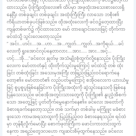
လက်တစ်ဖက်ဖြင့် ကိုင်ထားသော ပိုးကြိုးထုံးလေးကို ဖင်ဝ၌တေ့ကာ
ထားသည်။ ပိုးကြိုးထုံးလေး၏ ထိပ်မှာ အဖုထုံးအသေးစားလေးရှိ
နေပြီး တစ်ခုချင်း တစ်ခုချင်း အထုံးကြီးကြီး လာသော ဘစိုး၏
ကိရိယာတစ်ခုပင်ဖြစ်သည်။ ထိုအထုံးလေးကို ဖင်ဝ၌တေ့ထားပြီး
ကျန်တစ်ဖက်၌ ကိုင်ထားသော မော် တာချောင်းလေးဖြင့် တိုက်ကာ
ဖင်ထဲသို့ သွင်းလေတော့သည်။
” အင်း…ဟင်း….အ…ဟာ….အ…ကျွတ်….ကျွတ်…အကိုရယ်….ခင်
လေးကို ရူးအောင်လုပ်နေတာလား….အား….. အား…အင့်…
ဟင့်….အို….”ခင်လေး နှုတ်မှ အသံမျိုးစုံထွက်လို့နေသည်။ ပိုးကြိုး
လေးက မော်တာတံနှင့် ထိုးတိုက်သွင်းမှုကြောင့် ဖင်ထဲသို့ တစ် ထုံး
ခြင်း တစ်ထုံးခြင်း အသေးမှအကြီး တဖြည်းဖြည်းဝင်ရောက်နေ
တော့၏။ မော်တာတံ၏ လည်ပတ်မှုကြောင့် စအိုဝလေးက ယားယံမှု
ဖြင့် စူပွစူပွဖြစ်နေခြင်းက ပိုးကြိုးအထုံးကို ဆွဲသွင်းနေသလို ဖြစ်နေ
ပြန်သေးသည်။ ဖင်စအိုအတွင်းသားတွေကို ပိုးကြိုး၏ နူးညံ့အိစက်
သော အတွေ့ဖြင့် ပွတ်တိုက်မွှေနှောက်နေ၏။ ခင်လေး အတော်ကို
ခံစားရခက်နေတော့သည်။ တစ် သက်မှာ တစ်ခါမှ မကြုံဖူး မခံစား
ဖူးသော ကာမအရသာထူးကို ပြည့်ပြည့်ဝဝ ခံစားနေရသည်။ ရင်ထဲ
မှာ တုန်ရီလှိုက်မောပြီး စောက်ဖုတ်ကြီးက ဖောင်းကားတင်းထွက်
နေကာ အရည်တွေဒလဟော ကျဆင်းစိမ့်ထွက်နေသည်။ ခင်လေး