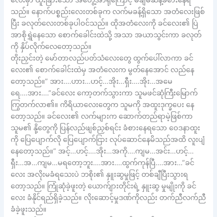
လေးမှာ ထူးခြားသော အတွေ့အာရုံကြောင့် မချိမဆန့်ခံစားနေရ
သည်။ နောက်ပစ္စည်းလေးတစ်ခုက လက်မခန့်ရှိသော အတံလေးဖြစ်
ပြီး ခလုတ်လေးတစ်ခုပါဝင်သည်။ ထိုအတံလေးကို ခင်လေး၏ ပြဲ
အာစိုရွှဲနေသော စောက်ခေါင်းထဲသို့ အသာ အယာသွင်းကာ ခလုတ်
ကို နှိပ်လိုက်လေတော့သည်။
တိုးညှင်းတဲ့ မော်တာလည်ပတ်သံလေးတွေ ထွက်ပေါ်လာကာ ခင်
လေး၏ စောက်ခေါင်းထဲမှ အတံလေးက မွတ်နေအောင် လည်နေ
တော့သည်။” အား….ဟား…ဟင့်…အိုး…ရှီး….အိုး…အမေ
ရေ….အား….”ခင်လေး ကော့တက်သွားကာ သူမဖင်ဆုံကြီးမြောက်
ကြွတက်လာ၏။ ကိရိယာလေးတွေက သူမကို အထူးဒုက္ခပေး နေ
တော့သည်။ ခင်လေး၏ လက်များက ဆောက်တည်ရာမဲ့ဖြစ်ကာ
သူမ၏ နို့တွေကို ပြန်လည်ဖျစ်ညှစ်ရင်း ခံစားနေရသော ဝေဒနာထူး
ကို ပြေပျောက်လို ပြေပျောက်ငြား လုပ်ဆောင်နေမိသည်အထိ လူးပျံ
နေတော့သည်။” အင့်…ဟင့်….အိုး…အကို….ကျမ…အင်း…ဟင့်…
ရှီး…အ…ကျမ…မရတော့ဘူး….အား….ထွက်ကုန်ပြီ….အား…”ခင်
လေး အလိုးမခံရသေးပဲ ဘစိုး၏ နှူးဆွမှုဖြင့် တစ်ချီပြီးသွားရ
တော့သည်။ ကြုံဆုံခဲ့ဖူးတဲ့ ယောက်ျားတိုင်းရဲ့ နှူးဆွ မှုမျိုးကို ခင်
လေး ခံနိုင်ရည်ရှိခဲ့သည်။ လိုးဆောင့်မှုဒဏ်ကိုလည်း တက်ညီလက်ညီ
ခံခဲ့ဖူးသည်။