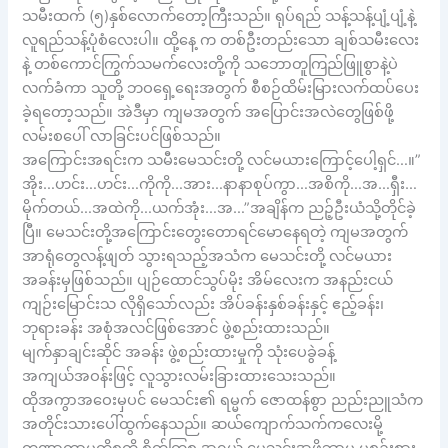
သမီးထက် (၅)နှစ်လောက်တော့ကြီးသည်။ ရုပ်ရည် သန့်သန့်ပျံ့ပျံ့နဲ့
လူရည်သန့်ပုံစံလေးပါ။ ထို့နေ့ က တစ်ဦးတည်းသော ချစ်သမီးလေး
နဲ့ တစ်ကောင်ကြွက်သမက်လေးတို့ကို သဘောတူကြည်ဖြူစွာနဲ့ပဲ
လက်ခံကာ သူတို့ ဘဝရှေ့ရေးအတွက် စီစဉ်ထိမ်းမြားလက်ထပ်ပေး
ခဲ့ရတော့သည်။ အဲဒီမှာ ကျမအတွက် အပြောင်းအလဲတွေဖြစ်ဖို့
လမ်းစပေါ် လာခြင်းပင်ဖြစ်သည်။
အကြောင်းအရင်းက သမီးမေသင်းတို့ လင်မယားကြောင့်ပေါ့ရှင်…။”
အိုး…ဟင်း…ဟင်း…ကိုကို…အား…နာနာစုပ်ကွာ…အစိကို…အ…ရှီး…
မိုက်တယ်…အထဲကို…ယက်အုံး…အ…”အချိန်က ညဉ့်ဦးယံသို့တိုင်ခဲ့
ပြီ။ မေသင်းတို့အကြောင်းတွေးတောရင်မောနေရတဲ့ ကျမအတွက်
အာရုံတွေလန့်ဖျတ် သွားရသည့်အသံက မေသင်းတို့ လင်မယား
အခန်းမှဖြစ်သည်။ ပျဉ်ထောင်သွပ်မိုး အိမ်လေးက အနည်းငယ်
ကျဉ်းမြောင်းသ လိုရှိသော်လည်း အိပ်ခန်းနှစ်ခန်းနှင့် ဧည့်ခန်း၊
ဘုရားခန်း အစုံအလင်ဖြစ်အောင် ဖွဲ့စည်းထားသည်။
မျက်နှာချင်းဆိုင် အခန်း ဖွဲ့စည်းထားမှုကို သုံးပေခွဲခန့်
အကျယ်အဝန်းဖြင့် လူသွားလမ်းခြားထားသေးသည်။
ထိုအကွာအဝေးမှပင် မေသင်း၏ ရမ္မက် ဇောထန်စွာ ညည်းညူသံက
အတိုင်းသားပေါ်ထွက်နေသည်။ ဆယ်ကျောက်သက်ကလေးမို့