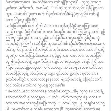
ဒီမှာလှဲတော့လေ…မေသင်းတော့ တစ်ချီပြီးသွားပြီ…ကိုကို ဘာဂျာ
မှုတ်တာ မိုက်တယ်…အရမ်းပဲ…”” ဒါဆို ကိုကို့ကိုလည်း ပြန်ပြုစုလေ
ကွာ…”မေသင်း ခုနက စောက်ဖုတ်အယက်ခံနေပုံရသည်။ တစ်ချီ
တောင်ပြီးသွားပြီဆိုပဲ။
သမီးဖြစ်သူ၏ မောဟိုက်သံလေး က တုန်တုန်ရီရီလေးကြားနေရ
သည်။ ကျမ ပို၍ စိတ်ဝင်စားလာမိသည်။ ချောင်းကြည့်နေသော ပျဉ်
ကြားမှ မြင်ကွင်းကတော့ ရှင်းလင်းပြတ်သားလှသည်။ နှစ်ဦးစလုံး
အဝတ်မဲ့နေကြ၏။ သမီးဖြစ်သူမေသင်း၏ ကိုယ်လုံးဖွေးဖွေးလေးက
ဝင်းထွက်နေ သည်။ ဒီတစ်နှစ်အတွင်း အတော်ထွားလာသောကြောင့်
သူမရဲ့ကောက်ကြောင်းအလှက စွင့်စွင့်ကားကားလေး။ သမက်ဖြစ်
သူ ဖြိုးကိုမောင်ရဲ့ ခန္ဓာကိုယ်က ကျစ်လျစ်လှသည်။ အရမ်းကြီးထွား
ကြိုင်းနေတာမျိုးမဟုတ် ကြွက်သားများက အဖုဖုအထစ် ထစ်တွေ။
သမက်ဖြစ်သူရဲ့ လီးကိုတော့ ကျမ ရှင်းလင်းစွာမမြင်ရသေးပေ။
ခုတင်ပေါ်တွင် ပက်လက်လှန်နေသော ဖြိုးကိုမောင်ရဲ့ ခြေရင်းဘက်
တွင် သမီးမေသင်းက ကွယ်၍ထိုင်နေ၏။
” မေသင်း…ဘေးဘက်ကနေ လာစုပ်ပေးကွာ…ဒါမှ ကိုကို မေသင်းရဲ့
စောက်ဖုတ်ကို နှိုက်လို့ရမှာ…”” ဟင့်…ကိုကိုကလည်း ခုနယက်ပေး
ထားတာ အရည်တွေရွှဲနေပြီဟာကို…”” လာပါကွာ…နှိုက်ချင်သေးလို့
ပါ…”မေသင်းက နှုတ်ခမ်းလေးစူကာ ဖြိုးကိုမောင်၏ ဘေးသို့ ရွှေ့