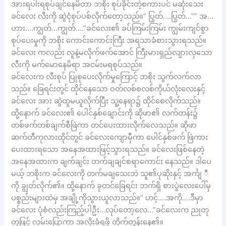
အားရပါးရစုပ်ချင်နေမိတာ ဘစိုး စုပ်ခိုင်းတဲ့စကားပင် မဆုံးသေး
ခင်လေး လီးကို ဆွဲငုံစုပ်ပစ်လိုက်တော့သည်။” ပြွတ်….ပြွတ်…”” အ…
ဟား….ကျွတ်…ကျွတ်….”ခင်လေး၏ ခပ်ကြမ်းကြမ်း ကျွမ်းကျင်စွာ
စုပ်ပေးမှုကို ဘစိုး ကောင်းကောင်းကြီး အရသာခံစားသွားရသည်။
ခင်လေး ကလည်း လူနဲ့မလိုက်ဖက်အောင် ကြီးမားရှည်လျားလှသော
လီးကို မက်မောနေမိရာ အငမ်းမရစုပ်သည်။
ခင်လေးက လီးစုပ် ပြုစုပေးလိုက်မှုကြောင့် ဘစိုး သွက်လက်လာ
သည်။ ခြေရင်းတွင် ထိုင်နေသော ဝတ်လစ်စလစ်ကိုယ်လုံးလေးနှင့်
ခင်လေး အား ဆွဲထူမယူလိုက်ပြီး သူ့နေရာ၌ ထိုင်စေလိုက်သည်။
ထို့နောက် ခင်လေး၏ ပေါင်နှစ်ချောင်းကို ဆိုဖာ၏ လက်တန်း၌
တစ်ဖက်တစ်ချက်စီဖြဲကာ တင်ပေးထားလိုက်လေသည်။ ဆိုဖာ
ဆက်တီကုလားထိုင်တွင် ခင်လေးကျောမှီကာ ပေါင်နှစ်ဖက် ဖြဲကား
ပေးထားရသော အနေအထားဖြင့်သွားရသည်။ ခင်လေးဖြစ်နေတဲ့
အနေအထားက ချက်ချင်း တက်ချချင်စရာကောင်း နေသည်။ ဒါပေ
မယ့် ဘစိုးက ခင်လေးကို တက်မချသေးဘဲ သူ၏ပုဆိုးနှင့် အင်္ကျ ီ
ကို ချွတ်လိုက်၏။ ထို့နောက် ခုတင်ခြေရင်း ဘက်ရှိ စားပွဲလေးပေါ်မှ
ပစ္စည်းများထဲမှ အချို့ကိုသွားယူလာသည်။” ဟင့်….အကို….ဒီမှာ
ခင်လေး ပုံစံလည်းကြည့်ပါဦး…လုပ်တော့လေ…”ခင်လေးက ညုတု
တုဖြင့် လှမ်းပြောကာ အလိုးခံရဖို့ တိုက်တွန်းနေ၏။