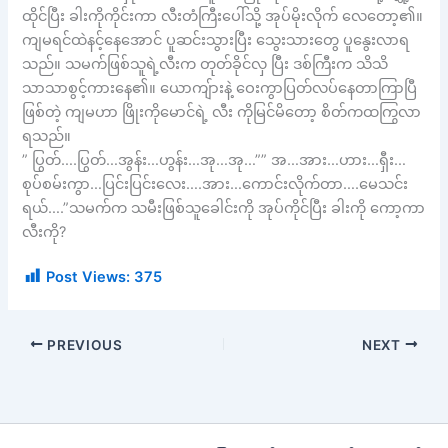
ထိုင်ပြီး ခါးကိုကိုင်းကာ လီးတံကြီးပေါ်သို့ အုပ်မိုးလိုက် လေတော့၏။
ကျမရင်ထဲနင့်နေအောင် ပူဆင်းသွားပြီး သွေးသားတွေ ပူနွေးလာရ
သည်။ သမက်ဖြစ်သူရဲ့လီးက တုတ်ခိုင်လှ ပြီး ဒစ်ကြီးက သိသိ
သာသာစွင့်ကားနေ၏။ ယောကျ်ားနဲ့ ဝေးကွာပြတ်လပ်နေတာကြာပြီ
ဖြစ်တဲ့ ကျမဟာ ဖြိုးကိုမောင်ရဲ့ လီး ကိုမြင်မိတော့ စိတ်ကထကြွလာ
ရသည်။
” ပြွတ်….ပြွတ်…အွန်း…ဟွန်း…အု…အု…”” အ…အား…ဟား…ရှီး…
စုပ်စမ်းကွာ…ပြင်းပြင်းလေး….အား…ကောင်းလိုက်တာ….မေသင်း
ရယ်….”သမက်က သမီးဖြစ်သူခေါင်းကို အုပ်ကိုင်ပြီး ခါးကို ကော့ကာ
လီးကို?
Post Views:
375
PREVIOUS
NEXT