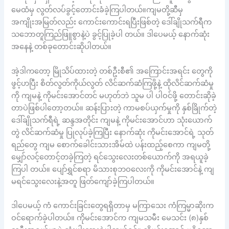
မေထံမှ လွတ်လပ်ခွင့်တောင်းခံခဲ့ကြပါတယ်။ကျမတို့ဆီမှ
အကျိုးအမြတ်လည်း ကောင်းကောင်းရပြီးဖြစ်တဲ့ ဒေါ်ချိုသက်ရီက
သဘောတူကြည်ဖြူစွာနဲ့ပဲ ခွင့်ပြုခဲ့ပါ တယ်။ ဒါပေမယ့် နောက်ဆုံး
အနေနဲ့ တစ်ခုတောင်းဆိုပါတယ်။
အဲ့ဒါကတော့ မြိုသိပ်ထားတဲ့ တစ်ဦးစီ၏ အကြောင်းအရင်း တွေကို
ဖွင့်ဟပြီး စိတ်လွတ်ကိုယ်လွတ် လိင်ဆက်ဆံကြဖို့နဲ့ ထိုလိင်ဆက်ဆံမှု
ကို ကျမနဲ့ ကိုမင်းအောင်တင် မဟုတ်ဘဲ သူမ ပါ ပါဝင်ဖို့ တောင်းဆိုခဲ့
တာပဲဖြစ်ပါတော့တယ်။ ဆန်းပြားတဲ့ ကာမစပ်ယှက်မှုကို နှစ်ခြိုက်တဲ့
ဒေါ်ချိုသက်ရီရဲ့ ဆန္ဒအတိုင်း ကျမနဲ့ ကိုမင်းအောင်ဟာ သုံးယောက်
တွဲ လိင်ဆက်ဆံမှု ပြုလုပ်ခဲ့ကြပြီး နောက်ဆုံး ကိုမင်းအောင်ရဲ့ သုတ်
ရည်တွေ ကျမ စောက်ခေါင်းသားအိမ်ထဲ ပန်းထည့်စေကာ ကျမတို့
မျှော်လင့်တောင့်တခဲ့ကြတဲ့ ရင်သွေးလေးတစ်ယောက်ကို အရယူခဲ့
ကြပါ တယ်။ ပျော်ရွှင်စရာ မိသားစုဘဝလေးကို ကိုမင်းအောင်နဲ့ ကျ
မရင်သွေးလေးနဲ့အတူ ဖြတ်ကျော်ခဲ့ကြပါတယ်။
ဒါပေမယ့် ကံ ကောင်းခြင်းတွေရရှိတာမှ မကြာသေး ကံကြမ္မာဆိုးက
ဝင်ရောက်ခဲ့ပါတယ်။ ကိုမင်းအောင်က ကျမသမီး မေသင်း (၈)နှစ်