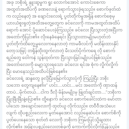
အခု ဘစိုးရဲ့ နှူးဆွမှုက ရူး လောက်အောင် ကောင်းစေကာ
အထွတ်အထိပ်ကို ခဏလေးနဲ့ ရောက်သွားခဲ့ရသည်။ စောက်ဖုတ်ထဲ
က လည်နေတဲ့ အ ချောင်းလေးရဲ့ ပွတ်တိုက်မှုအရှိန် စောက်စေ့မှ
ယားယံစူးရှတဲ့အထိအတွေ့တွေက ခင်လေးကို ကာမအထွတ်အထိပ်
ရောက် အောင် ပို့ဆောင်ပေးခဲ့ကြသည်။ ခင်လေး ပြီးသွားတဲ့အပြီးက
အတော်ကိုပြင်း၏။ လိုးနေခံနေရင်း ပြီးသွားတာမျိုးမဟုတ်ဘဲ
ပွတ်တိုက်ထိတွေ့မှုလေးကနေလာတဲ့ ကာမဖီလင်ကို မထိန်းထားနိုင်
တော့သဖြင့် တရှိန်ထိုးထွက်လာတဲ့ မီးသတ်ပိုက်ကရေ လို စောက်
ရည်တွေ ဝေါကနဲ သွန်ထုတ်ကာ ပြီးသွားခြင်းမျိုးပင်ဖြစ်သည်။
အတော်လေးကို မျော့သွားရသော ခင်လေး ရင်အ စုံက လှိုက်လှိုက်
ပြီး မောနေသည်အထိပင်ဖြစ်နေ၏။
ခင်လေးရဲ့ ဆန္ဒတွေ ခုလိုပြီးမြောက်သွားပုံကို ကြည့်ပြီး ဘစိုး
သဘော တွေကျနေ၏။” ဟင်း….ဟင်း….မင်း အတော်ကို ဏှာထန်
တာပဲ…မိုက်တယ်….ငါက ဒီလို မိန်းမမျိုးမှ ဖြုတ်ချင်တာ….”ဘစိုးက
ပြုံးဖြီးဖြီးနဲ့ပြော၏။ ထို့နောက် ခင်လေး စောက်ခေါင်းထဲက မော်တာ
ပါသော အချောင်းလေးကို ထုတ်ယူ လိုက်သည်။ တဝီဝီအသံပေး
လျက် ထိုပစ္စည်းလေးက မွတ်နေအောင် လည်နေဆဲပင်။ စောက်စိကို
ပွတ်ပေးနေသော စုတ်တံ လေးကို ဘစိုးက ကြမ်းပြင်သို့ချထား
လိုက်၏။ အခြားပစ္စည်းလေးတစ်ခုကို ကောက်ကိုင်လိုက်ပြန်သည်။