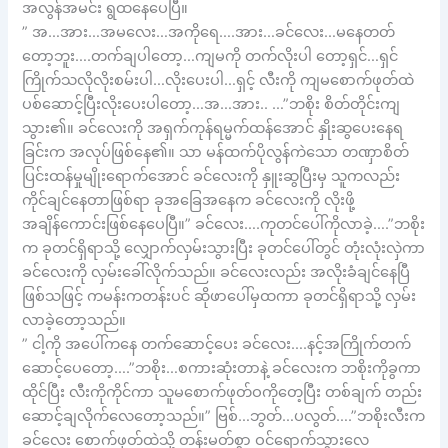
အလွန်အမင်း ရွထနေပေပြီ။
” အ…အား…အမလေး…အကိုရေ….အား…ခင်လေး…မနေတတ်
တော့ဘူး….တက်ချပါတော့…ကျမကို တက်လိုးပါ တော့ရှင်…ရှင်
ကြိုက်သလိုလိုးစမ်းပါ…လိုးပေးပါ…ရှင့် လီးကို ကျမစောက်ဖုတ်ထဲ
ပစ်ဆောင့်ပြီးလိုးပေးပါတော့…အ…အား.. …”ဘစိုး စိတ်တိုင်းကျ
သွား၏။ ခင်လေးကို အရှက်ကုန်ရမ္မက်ထန်အောင် နှိုးဆွပေးနေရ
ခြင်းက အလုပ်ဖြစ်နေ၏။ သာ မန်ထက်ပိုလွန်ကဲသော တဏှာစိတ်
ပြင်းထန်မှုမျိုးရောက်အောင် ခင်လေးကို နှူးဆွပြီးမှ သူကလည်း
ကိုင်ချင်နေတာဖြစ်ရာ ခုအခြေအနေက ခင်လေးကို လိုးဖို့
အချိန်ကောင်းဖြစ်နေပေပြီ။” ခင်လေး….ကုတင်ပေါ်ကိုလာခဲ့….”ဘစိုး
က ခုတင်ရှိရာသို့ လျှောက်လှမ်းသွားပြီး ခုတင်ပေါ်တွင် တုံးလုံးလှဲကာ
ခင်လေးကို လှမ်းခေါ်လိုက်သည်။ ခင်လေးလည်း အလိုးခံချင်နေပြီ
ဖြစ်သဖြင့် ကမန်းကတန်းပင် ဆိုဖာပေါ်မှထကာ ခုတင်ရှိရာသို့ လှမ်း
လာခဲ့တော့သည်။
” ငါ့ကို အပေါ်ကနေ တက်ဆောင့်ပေး ခင်လေး….နင့်အကြိုက်တက်
ဆောင့်ပေတော့….”ဘစိုး…စကားဆုံးတာနဲ့ ခင်လေးက ဘစိုးကိုခွကာ
ထိုင်ပြီး လီးကိုကိုင်ကာ သူမစောက်ဖုတ်ဝကိုတေ့ပြီး တစ်ချက် တည်း
ဆောင့်ချလိုက်လေတော့သည်။” ဗြစ်…ဘွတ်…ပလွတ်….”ဘစိုးလီးက
ခင်လေး စောက်ဖုတ်ထဲသို့ တန်းမတ်စွာ ဝင်ရောက်သွားလေ