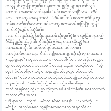
ပင်အံ့သြမိသွားသည်။ အပြင်ပိုင်း အမြင်နှင့် အိမ်အတွင်းပိုင်းက
အလွန်ပင် ကွာခြားလှ၏။ ပရိဘောဂပစ္စည်း များမှာ သစ်လွင်
တောက်ပ အရောင်လက်နေ၏။” မင်း ရောက်လာပြီလား….ထိုင်
လေ….ဘာတွေ ငေးနေတာလဲ….”အိမ်ပေါ်ထပ် လှေကားထိပ်မှ လူ
တစ်ယောက်ဆင်းလာကာ ခင်လေးကို စကားလှမ်းပြောပြီး ကျွန်း
ဆက်တီခုံတွင် ဝင်ထိုင်၏။
အသက်အရွယ်ခန့်မှန်းလို့မရအောင် ထိုလူ၏ပုံစံက ထူးခြားနေသည်။
ပိန်ပိန်ရှည်ရှည်နှင့် ခါးကိုင်းကိုင်းဖြစ်နေ သော ထိုလူ့ပုံစံက
ဆေးသမားလိုပင်။ မတ်တပ်ရပ်နေသော ခင်လေး၏
တောင့်တင်းသော ခန္ဓာကိုယ်အချိုးအစားများကို ထို လူက သေချာ
ကြည့်ရှုနေ၏။ မှေးစင်းသော မျက်လုံးပေါက်များမှာ အခိုးအငွေ့ပင်
ထွက်တော့မယောင် ခင်လေးကို ငမ်းနေ သည်။” လာထိုင်လေ….”ထို
လူ၏ ဖိတ်ခေါ်မှုကြောင့် မျက်နှာချင်းဆိုင်ခုံတွင် ခင်လေး ဝင်
ထိုင်၏။” မင်းက တော်တော် တောင့်တာပဲ….မချိုသက်ကို ပေးရတာ
တန်မယ့်ပုံပါ….”အန်တီချိုလို့ ခင်လေးတို့ ခေါ်ဝေါ်နေသော
အသုံးအနှုန်းနှင့် ကွဲပြားစွာ ထိုလူက ခေါ်ဝေါ်သုံးစွဲ၏။ ခင်လေးထက်
အသက်ကြီးပေမည်။
” ငါ့ နာမည်….ဘစိုးပါ…မင်းက ခင်နှင်းဝေနော်….”” ဟုတ်ကဲ့….””
မင်းနဲ့ ငါ အလုပ်မစခင် ညှိနှိုင်းစရာလေးတွေ အရင်ညှိနှိုင်း