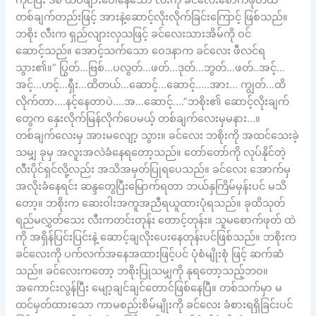
ကိုင်ပြီး ဒစ် ထိပ်ဖျားပေါ်နေသော လီးကို ခင်လေးစောက်ဖုတ်ထဲ
တစ်ချက်တည်းဖြင့် အားနဲ့ဆောင့်လိုးလိုက်ခြင်းကြောင့် ဖြစ်သည်။
ဘစိုး လီးက ရှည်လျားလှသဖြင့် ခင်လေးသားအိမ်ကို ဝင်
ဆောင့်သည်။ အောင့်သက်သော ဝေဒနာက ခင်လေး ဖီလင်ရ
သွား၏။” ပြွတ်…ဗြစ်…ပလွတ်…ဖတ်…ဒုတ်…ဘွတ်…ဖတ်..အင့်…
အင့်…ဟင့်…ရှီး…ထိတယ်…ဆောင့်…ဆောင့်…..အား… ကျွတ်…ထိ
လိုက်တာ….နင့်နေတာပဲ….အ…ဆောင့်….”ဘစိုး၏ ဆောင့်လိုးချက်
တွေက နှေးလိုက်မြန်လိုက်ပေမယ့် တစ်ချက်လေးမှမနား…။
တစ်ချက်လေးမှ အားမလျော့ သွား။ ခင်လေး ဘစိုးကို အထင်သေးခဲ့
သမျှ ခုမှ အလူးအလဲခံနေရတော့သည်။ တော်တော်ကို လုပ်နိုင်တဲ့
လီးပိုင်ရှင်လို့လည်း အသိအမှတ်ပြုရပေသည်။ ခင်လေး အောက်မှ
အလိုးခံနေရင်း ဆန္ဒတွေပြီးမြောက်ရတာ ဘယ်နှကြိမ်မှန်းပင် မသိ
တော့။ ဘစိုးက ဆေးဝါးအကူအညီရယူထားပုံရသည်။ ခုထိသုတ်
ရည်မလွှတ်သေး လီးကတင်းတုန်း တောင့်တုန်း။ သူမစောက်ဖုတ် ထဲ
ကို အရှိန်ပြင်းပြင်းနဲ့ ဆောင့်ချလိုးပေးနေတုန်းပင်ဖြစ်သည်။ ဘစိုးက
ခင်လေးကို ပက်လက်အနေအထားဖြင့်ပင် ပုံစံမျိုးစုံ ဖြင့် ဆက်ဆံ
သည်။ ခင်လေးကတော့ ဘစိုးပြုသမျှကို နုရတော့သည့်ဘဝ။
အကောင်းလွန်ပြီး မျော့ချင်ချင်တောင်ဖြစ်နေပြီ။ တစ်သက်မှာ မ
ထင်မှတ်ထားသော ကာမစည်းစိမ်မျိုးကို ခင်လေး ခံစားရရှိခြင်းပင်