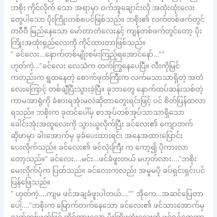
ဘစိုး ကိုင်လိုက် သော အရာမှာ ဝက်အူချောင်းလို အထုံးထုံးလေး
တွေပါသော ပိုးကြိုးတစ်စပင်ဖြစ်သည်။ ဘစိုး၏ လက်တစ်ဖက်တွင်
တဝီဝီ မြည်နေသော မော်တာတံလေးနှင့် ကျန်တစ်ဖက်တွင်တော့ ပိုး
ကြိုးအထုံးရှည်လေးကို ကိုင်ထားတာဖြစ်သည်။
” ခင်လေး…နောက်တစ်မျိုးစမ်းကြည့်ရအောင်နော်…””
ဟုတ်ကဲ့…”ခင်လေး လေသံက တက်ကြွနေပေပြီ။ လီးကိုမြင်
ကတည်းက ရွထနေတဲ့ စောက်ဖုတ်ကြီးက လက်မသာသာရှိတဲ့ အတံ
လေးကြောင့် တစ်ချီပြီးသွားခဲ့ပြီ။ ခုဘာတွေ နောက်ထပ်ဆန်းသစ်တဲ့
ကာမအာရုံကို ခံစားရအုံးမလဲဆိုတာတွေးရင်းဖြင့် ပင် စိတ်ပြန်ထလာ
ရသည်။ ဘစိုးက ခုတင်ပေါ်မှ စာအုပ်တစ်အုပ်သာသာရှိသော
ခေါင်းအုံးအထူလေးကို သွားယူလိုက်ပြီး ခင်လေး၏ ကျောဘက်
ဆိုဖာမှာ ခါးအောက်မှ ခုခံပေးထားရင်း အနေအထားပြောင်း
ပေးလိုက်သည်။ ခင်လေး၏ ဖင်လုံးကြီး က ကော့၍ ပိုကားလာ
တော့သည်။” ခင်လေး….မင်း…ဖင်ခံဖူးတယ် မဟုတ်လား….”ဘစိုး
မေးလိုက်ပုံက ပြတ်သည်။ ခင်လေးကလည်း အမူမပို ခပ်ရှင်းရှင်းပင်
ပြန်ဖြေသည်။
” ဟုတ်ကဲ့….ကျမ ဖင်အချခံဖူးပါတယ်….”” အိုကေ…အဆင်ပြေတာ
ပေါ့….”ဘစိုးက မြောက်တက်နေသော ခင်လေး၏ ဖင်သားအောက်မှ