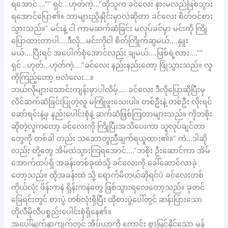
ရအောင်….”” ရှင်…ဟုတ်ကဲ့…”ထိုသူက ခင်လေး နားမလည်ဖြစ်သွား
ရအောင်ပြော၏။ ဘာများညှိနှိုင်းမှာလဲဆိုတာ ခင်လေး စိတ်ဝင်စား
သွားသည်။” မင်းနဲ့ ငါ ကာမဆက်ဆံခြင်း မလုပ်ခင်မှာ မင်းကို ကြို
ပြောထားတာပါ….ဒီလို…မင်းကိုငါ စိတ်ကြိုက်ဆွမယ်….နှူး
မယ်….ပြီးရင် အပေါက်စုံအောင်လည်း ချမယ်….ဖြစ်ရဲ့လား….””
ရှင်…ဟုတ်…ဟုတ်ကဲ့….”ခင်လေး နည်းနည်းတော့ ဖြုံသွားသည်။ လူ
ကိုကြည့်တော့ ဗလံလေး…။
ဘယ်လိုများသောင်းကျန်းမှာပါလိမ့်…. ခင်လေး ဒီလိုပြောဆိုပြီးမှ
လိင်ဆက်ဆံခြင်းပြုတဲ့လူ မကြုံဖူးသေးပါ။ တစ်ဦးနဲ့ တစ်ဦး လိုးရင်
ဆော်ရင်းနဲ့မှ နည်းပေါင်းစုံနဲ့ ဆက်ဆံဖြစ်ကြတာများသည်။ ကိုဘစိုး
ဆိုတဲ့လူကတော့ ခင်လေးကို ကြိုပြီးအသိပေးကာ သူလုပ်ချင်တာ
တွေကို တစ်ခါ တည်း သဘောတူညီချက်ရယူထား၏။” ကဲ…ဒါဆို
လည်း တို့တွေ အိမ်ထဲသွားကြရအောင်….”ဘစိုး ဦးဆောင်ကာ အိမ်
အောက်ထပ်ရှိ အခန်းတစ်ခုထဲသို့ ခင်လေးကို ခေါ်ဆောင်လာခဲ့
တော့သည်။ ထိုအခန်းထဲ သို့ ရောက်မိတယ်ဆိုရင်ပဲ ခင်လေးတစ်
ကိုယ်လုံး ဖိန်းကနဲ ရှိန်းကနဲတွေ ဖြစ်သွားရလေတော့သည်။ ခုတင်
ခြေရင်းတွင် စားပွဲ တစ်လုံးရှိပြီး ထိုစားပွဲပေါ်တွင် ဆန်းပြားသော
တိုလီမိုလီပစ္စည်းပေါင်းစုံရှိနေ၏။
အပေါ်မျက်နှာကျက်တွင် အိပ်ယာကို ကောင်း စွာမြင်နိုင်သော မှန်