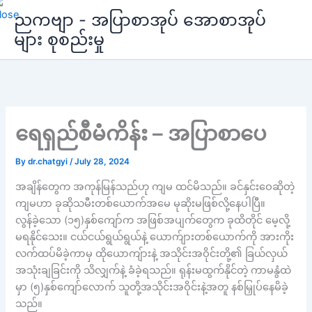
Skip
ညကဗျာ - အပြာစာအုပ် အောစာအုပ်
to
များ စုစည်းမှု
content
ရေရှည်စီမံကိန်း – အပြာစာပေ
By
dr.chatgyi
/
July 28, 2024
အချိန်တွေက အကုန်မြန်သည်ဟု ကျမ ထင်မိသည်။ ခင်နှင်းဝေဆိုတဲ့
ကျမဟာ ခုဆိုသမီးတစ်ယောက်အမေ မုဆိုးမဖြစ်လို့နေပါပြီ။
လွန်ခဲ့သော (၁၅)နှစ်ကျော်က အဖြစ်အပျက်တွေက ခုထိတိုင် မေ့လို့
မရနိုင်သေး။ ငယ်ငယ်ရွယ်ရွယ်နဲ့ ယောက်ျားတစ်ယောက်ကို အားကိုး
လက်ထပ်မိခဲ့ကာမှ ထိုယောကျ်ားနဲ့ အသိုင်းအဝိုင်းတို့၏ ခြယ်လှယ်
အသုံးချခြင်းကို သိလျှက်နဲ့ ခံခဲ့ရသည်။ ရုန်းမထွက်နိုင်တဲ့ ကာမနွံထဲ
မှာ (၅)နှစ်ကျော်လောက် သူတို့အသိုင်းအဝိုင်းနဲ့အတူ နစ်မြှုပ်နေမိခဲ့
သည်။