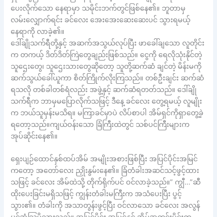
ပေးလိုက်သော နေရာမှာ သမိုင်းဘက်တွင်ဖြစ်နေ၏။ ဘူတာမှ
လမ်းလျှောက်ရင်း ခင်လေး အေးအေးဆေးဆေးပင် သွားရမယ့်
နေရာကို လာခဲ့၏။
ဒေါ်ချိုသက်ရီတို့နှင့် အဆက်အသွယ်လုပ်ပြီး ဖာခေါ်ချသော လူတိုင်း
က တကယ့် ဒိတ်ဒိတ်ကြဲတွေချည်းဖြစ်သည်။ ငွေကို ရေလိုသုံးနိုင်တဲ့
သူဌေးတွေ၊ သူဌေးသားတွေဆိုတော့ သူတို့ဆက်ဆံ ချင်တဲ့ မိန်းမကို
ဆက်သွယ်ခေါ်ယူကာ စိတ်ကြိုက်လိုးကြသည်။ တစ်ဦးချင်း ဆက်ဆံ
ရသလို တစ်ခါတစ်ရံလည်း အဖွဲ့နှင့် ဆက်ဆံရတတ်သည်။ ဒေါ်ချို
သက်ရီက ဘာမှမပြောလိုက်သဖြင့် ဒီနေ့ ခင်လေး တွေ့ရမယ့် လူမျိုး
က ဘယ်သူမှန်းမသိရ။ မကြာခင်မှာပဲ လိပ်စာပါ အိမ်ရှင်ကိုရှာတွေ့ခဲ့
ရတော့သည်။ကျယ်ဝန်းသော ခြံကြီးထဲတွင် သစ်ပင်ကြီးများက
အုပ်ဆိုင်းနေ၏။
ရှေးပျဉ်ထောင်နှစ်ထပ်အိမ် အမျိုးအစားဖြစ်ပြီး အပြင်ပိုင်းအမြင်
ကတော့ အတော်လေး ညှိုးနွမ်းနေ၏။ ခြံတံခါးအဆင်သင့်ဖွင့်ထား
သဖြင့် ခင်လေး အိမ်ထဲသို့ တိုက်ရိုက်ပင် ဝင်လာခဲ့သည်။” ကျွီ…”ဆီ
ထိုးပေးခြင်းမရှိသဖြင့် ကျွန်းတံခါးမကြီးက အသံပေးပြီး ပွင့်
သွား၏။ တံခါးကို အသာတွန်းဖွင့်ပြီး ဝင်လာသော ခင်လေး အလွန်