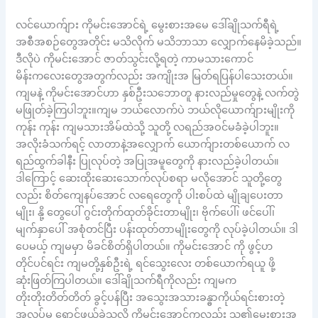
လင်ယောက်ျား ကိုမင်းအောင်ရဲ့ မွေးစားအမေ ဒေါ်ချိုသက်ရီရဲ့
အစီအစဉ်တွေအတိုင်း မသိလိုက် မသိဘာသာ လျှောက်နေမိခဲ့သည်။
ဒီလိုပဲ ကိုမင်းအောင် ဇာတ်သွင်းလို့ရတဲ့ ကာမသားကောင်
မိန်းကလေးတွေအတွက်လည်း အကျိုးအ မြတ်ရပြန်ပါသေးတယ်။
ကျမနဲ့ ကိုမင်းအောင်ဟာ နှစ်ဦးသဘောတူ နားလည်မှုတွေနဲ့ လက်တွဲ
မဖြုတ်ခဲ့ကြပါဘူး။ကျမ ဘယ်လောက်ပဲ ဘယ်လိုယောက်ျားမျိုးကို
ကုန်း ကုန်း ကျမသားအိမ်ထဲသို့ သူတို့ လရည်အဝင်မခံခဲ့ပါဘူး။
အလိုးခံသက်ရင့် လာတာနဲ့အလျှောက် ယောက်ျားတစ်ယောက် လ
ရည်ထွက်ခါနီး ပြုလုပ်တဲ့ အပြုအမူတွေကို နားလည်ခဲ့ပါတယ်။
ဒါကြောင့် ဆေးထိုးဆေးသောက်လုပ်စရာ မလိုအောင် သူတို့တွေ
လည်း စိတ်ကျေနပ်အောင် လရေတွေကို ပါးစပ်ထဲ မျိုချပေးတာ
မျိုး၊ နို့ တွေပေါ် ဂွင်းတိုက်ထုတ်ခိုင်းတာမျိုး၊ ဗိုက်ပေါ်၊ ဖင်ပေါ်၊
မျက်နှာပေါ် အစုံတင်ပြီး ပန်းထုတ်တာမျိုးတွေကို လုပ်ခဲ့ပါတယ်။ ဒါ
ပေမယ့် ကျမမှာ မိခင်စိတ်ရှိပါတယ်။ ကိုမင်းအောင် ကို ဖွင့်ဟ
တိုင်ပင်ရင်း ကျမတို့နှစ်ဦးရဲ့ ရင်သွေးလေး တစ်ယောက်ရယူ ဖို့
ဆုံးဖြတ်ကြပါတယ်။ ဒေါ်ချိုသက်ရီကိုလည်း ကျမက
တိုးတိုးတိတ်တိတ် ခွင့်ပန်ပြီး အသွေးအသားခန္ဓာကိုယ်ရင်းစားတဲ့
အလုပ်မှ ရှောင်ဖယ်ခဲ့သလို ကိုမင်းအောင်ကလည်း သူ၏မွေးစားအ