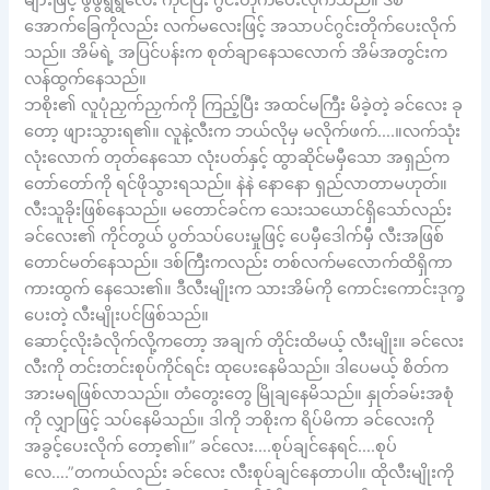
များဖြင့် ဖွဖွရွရွလေး ကိုင်ပြီး ဂွင်းတိုက်ပေးလိုက်သည်။ ဒစ်
အောက်ခြေကိုလည်း လက်မလေးဖြင့် အသာပင်ဂွင်းတိုက်ပေးလိုက်
သည်။ အိမ်ရဲ့ အပြင်ပန်းက စုတ်ချာနေသလောက် အိမ်အတွင်းက
လန်ထွက်နေသည်။
ဘစိုး၏ လူပုံညှက်ညှက်ကို ကြည့်ပြီး အထင်မကြီး မိခဲ့တဲ့ ခင်လေး ခု
တော့ ဖျားသွားရ၏။ လူနဲ့လီးက ဘယ်လိုမှ မလိုက်ဖက်….။လက်သုံး
လုံးလောက် တုတ်နေသော လုံးပတ်နှင့် ထွာဆိုင်မမှီသော အရှည်က
တော်တော်ကို ရင်ဖိုသွားရသည်။ နဲနဲ နောနော ရှည်လာတာမဟုတ်။
လီးသူခိုးဖြစ်နေသည်။ မတောင်ခင်က သေးသယောင်ရှိသော်လည်း
ခင်လေး၏ ကိုင်တွယ် ပွတ်သပ်ပေးမှုဖြင့် ပေမှီဒေါက်မှီ လီးအဖြစ်
တောင်မတ်နေသည်။ ဒစ်ကြီးကလည်း တစ်လက်မလောက်ထိရှိကာ
ကားထွက် နေသေး၏။ ဒီလီးမျိုးက သားအိမ်ကို ကောင်းကောင်းဒုက္ခ
ပေးတဲ့ လီးမျိုးပင်ဖြစ်သည်။
ဆောင့်လိုးခံလိုက်လို့ကတော့ အချက် တိုင်းထိမယ့် လီးမျိုး။ ခင်လေး
လီးကို တင်းတင်းစုပ်ကိုင်ရင်း ထုပေးနေမိသည်။ ဒါပေမယ့် စိတ်က
အားမရဖြစ်လာသည်။ တံတွေးတွေ မြိုချနေမိသည်။ နှုတ်ခမ်းအစုံ
ကို လျှာဖြင့် သပ်နေမိသည်။ ဒါကို ဘစိုးက ရိပ်မိကာ ခင်လေးကို
အခွင့်ပေးလိုက် တော့၏။” ခင်လေး….စုပ်ချင်နေရင်….စုပ်
လေ….”တကယ်လည်း ခင်လေး လီးစုပ်ချင်နေတာပါ။ ထိုလီးမျိုးကို