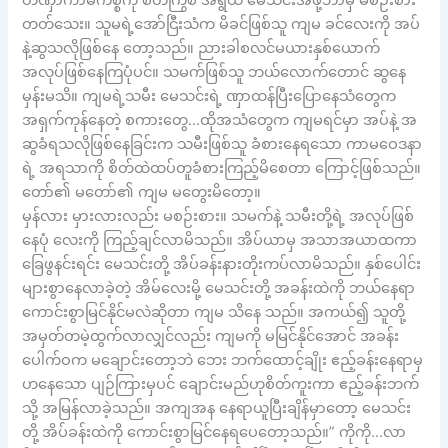
တဏှာကာမကိစ္စကို စိတ်ကြွစ အရွယ် မေသင်းအဖို့ဘာမှ မစဉ်းစား
တတ်သေး။ သူမရဲ့အော်ငြီးသံက မိခင်ဖြစ်သူ ကျမ ခင်လေးကို အပ်
နဲ့ဆွသလိုဖြစ်နေ တော့သည်။ ညားခါစလင်မယားနှစ်ယောက်
အလုပ်ဖြစ်နေကြပုံပင်။ သမက်ဖြစ်သူ ဘယ်လောက်တောင် ဆွနေ
မှန်းမသိ။ ကျမရဲ့သမီး မေသင်းရဲ့ ဏှာထန်ပြီးပြောနေသံတွေက
အရှက်ကုန်နေတဲ့ စကားတွေ…ထိုအသံတွေက ကျမရင်မှာ အပ်နဲ့ အ
ဆွခံရသလိုဖြစ်နေခြင်းက သမီးဖြစ်သူ ခံစားနေရသော ကာမဝေဒနာ
ရဲ့ အရသာကို စိတ်ထဲထပ်တူခံစားကြည့်မိစေတာ ကြောင့်ဖြစ်သည်။
တော်၏ မတော်၏ ကျမ မတွေးမိတော့။
မှန်လား မှားလားလည်း မစဉ်းစား။ သမက်နဲ့ သမီးတို့ရဲ့ အလုပ်ဖြစ်
နေပုံ လေးကို ကြည့်ချင်လာမိသည်။ အိပ်ယာမှ အသာအယာထကာ
ခြေဖွနင်းရင်း မေသင်းတို့ အိပ်ခန်းနားတိုးကပ်လာမိသည်။ နှစ်ပေါင်း
များစွာနေလာခဲ့တဲ့ အိမ်လေးမို့ မေသင်းတို့ အခန်းထဲကို ဘယ်နေရာ
ကောင်းစွာမြင်နိုင်မလဲဆိုတာ ကျမ သိနေ သည်။ အကယ်၍ သူတို့
အမှတ်တမဲ့ထွက်လာလျှင်လည်း ကျမကို မမြင်နိုင်အောင် အခန်း
ပေါက်ဝက မချောင်းတော့ဘဲ ဘေး ဘက်ထောင့်ချိုး ဧည့်ခန်းနေရာမှ
ဟနေသော ပျဉ်ကြားမှပင် ချောင်းမည်ဟုစိတ်ကူးကာ ဧည့်ခန်းဘက်
သို့ အမြန်လာခဲ့သည်။ အကျအန နေရာယူပြီးချိန်မှာတော့ မေသင်း
တို့ အိပ်ခန်းထဲကို ကောင်းစွာမြင်နေရပေတော့သည်။” ကိုကို…လာ