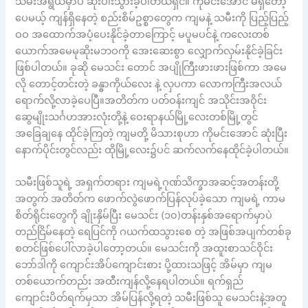
သမီးအရွယ်မှာပဲ ဆုံးပါးသွားခဲ့ပါတယ်ရှင်။ ကိုမင်းအောင် မရှိတော့
ပေမယ့် ကျန်ရှိနေတဲ့ စည်းစိမ်ဥစ္စာတွေက ကျမနဲ့ သမီးကို ပြည့်ပြည့်
ဝဝ အထောက်အပံ့ပေးနိုင်ခဲ့တာကြောင့် မပူမပင်နဲ့ ကလေးတစ်
ယောက်အမေမုဆိုးမဘဝကို အေးဆေးစွာ လျှောက်လှမ်းနိုင်ခဲ့ခြင်း
ဖြစ်ပါတယ်။ ခုဆို မေသင်း တောင် အပျိုကြီးဖားဖားဖြစ်ကာ အမေ
လို တောင့်တင်းတဲ့ ခန္ဓာကိုယ်လေး နဲ့ လှပကာ လောကကြီးအလယ်
ရောက်လို့လာခဲ့ပေပြီ။အတိတ်က ပတ်ဝန်းကျင် အသိုင်းအဝိုင်း
ဆွေမျိုးသင်္ဂဟအားလုံးတို့နဲ့ ဝေးရာနယ်မြို့လေးတစ်မြို့တွင်
အခြေချနေ ထိုင်ခဲ့ကြတဲ့ ကျမတို့ မိသားစုဟာ ကိုမင်းအောင် ဆုံးပြီး
နောက်ပိုင်းတွင်လည်း ထိုမြို့လေး၌ပင် ဆက်လက်နေထိုင်ခဲ့ပါတယ်။
သမီးဖြစ်သူရဲ့ အရှက်တရား ကျမရဲ့ဂုဏ်သိက္ခာအဆင့်အတန်းတို့
အတွက် အတိတ်က ဖောက်လွဲဖောက်ပြန်လုပ်ခဲ့သော ကျမရဲ့ ကာမ
စိတ်ရိုင်းတွေကို ချိုးနှိမ်ပြီး မေသင်း (၁၀)တန်းနှစ်အရောက်မှာပဲ
တည်ငြိမ်နေတဲ့ ရေပြင်ကို ဂယက်ထသွားစေ တဲ့ အဖြစ်အပျက်တစ်ခု
စတင်ဖြစ်ပေါ်လာခဲ့ပါတော့တယ်။ မေသင်းကို အထူးစာသင်ဝိုင်း
ဘော်ဒါကို ကျောင်းအိပ်ကျောင်းစား ပို့ထားသဖြင့် အိမ်မှာ ကျမ
တစ်ယောက်တည်း အထီးကျန်လို့နေရပါတယ်။ ရက်ရှည်
ကျောင်းပိတ်ရက်မှသာ အိမ်ပြန်လို့ရတဲ့ သမီးဖြစ်သူ မေသင်းနဲ့အတူ