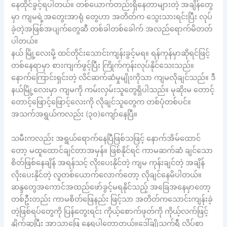
နေထိုင်ခွင့်ရပါတယ်။ တစ်ယောက်တည်းရှိနေတာများတဲ့ အချိန်တွေ
မှာ ကျမရဲ့အတွေးအာရုံ တွေဟာ အတိတ်က သွေးသားရင်းပြီး လုပ်
ခဲ့တဲ့အဖြစ်အပျက်တွေဆီ တစ်ခါတစ်ခေါက် အလည်ရောက်မိတတ်
ပါတယ်။
နယ် မြို့လေးမို့ ထင်တိုင်းသောင်းကျန်းခွင့်မရ။ ရန်ကုန်မှာဆိုရင်ဖြင့်
တစ်နေရာမှာ စားကျက်ဖွင့်ပြီး ကြိုက်ကုန်းလုပ်နိုင်သေးသည်။
နောက်ကြောင်းရှင်းတဲ့ လိင်ဆက်ဆံမှုမျိုးကိုသာ ကျမလိုချင်သည်။ ဒီ
နယ်မြို့လေးမှာ ကျမကို ကမ်းလှမ်းသူတွေရှိပါသည်။ မုဆိုးမ တောင့်
တောင့်ဖြောင့်ဖြောင့်လေးကို လိုချင်သူတွေက တစ်ပုံတစ်ပင်။
အသက်အရွယ်ကလည်း (၃၀)ကျော်နေပြီ။
သမီးကလည်း အရွယ်ရောက်နေပြီဖြစ်သဖြင့် နောက်အိမ်ထောင်
တော့ မထူထောင်ချင်တာအမှန်။ ဖြစ်နိုင်ရင် ကာမဆက်ဆံ ချင်သော
စိတ်ဖြစ်နေချိန် အရန်သင့် လိုးပေးနိုင်တဲ့ ကျမ ကုန်းချင်တဲ့ အချိန်
လိုးပေးနိုင်တဲ့ လူတစ်ယောက်လောက်တော့ လိုချင်နေမိပါတယ်။
ဆန္ဒတွေအကောင်အထည်ဖော်ခွင့်မရနိုင်သည့် အခြေအနေမှာတော့
တစ်ဦးတည်း ကာမစိတ်ဖြေနည်း ဖြင့်သာ အတိတ်ကသောင်းကျန်းခဲ့
တဲ့ဖြစ်ရပ်တွေကို ပြန်တွေးရင်း ကိုယ့်စောက်ဖုတ်ကို ကိုယ့်လက်ဖြင့်
နှိုက်ဆွပြီး အာသာဖြေ နေရပါတော့တယ်။ဒေါ်ချိုသက်ရီ လိပ်စာ