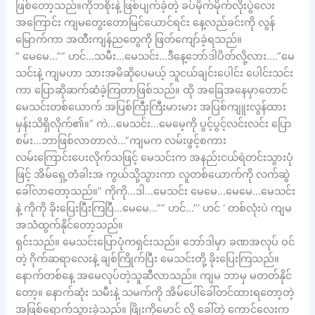
ဖြစ်တော့သည်။ကိုဘစိုးနဲ့ ဖြစ်ပျက်ခဲ့တဲ့ ခပ်မိုက်မိုက်လိုးပွဲလေး
အကြောင်း ကျမတွေးတောမြင်ယောင်ရင်း နေ့လည်ခင်းကို လွန်
မြောက်ကာ အထီးကျန်ညတွေကို ဖြတ်ကျော်ခဲ့ရသည်။
” မေမေ…”” ဟင်…သမီး…မေသင်း…ဒီနေ့ဘော်ဒါပိတ်လို့လား….”မေ
သင်းနဲ့ ကျမဟာ သားအမိဆိုပေမယ့် သူငယ်ချင်းပေါင်း ပေါင်းသင်း
ကာ ပြောဆိုဆက်ဆံခဲ့ကြတာဖြစ်သည်။ ထို အခြေအနေမှာတောင်
မေသင်းတစ်ယောက် အပြစ်ကြီးကြီးမားမား အပြစ်ကျူးလွန်ထား
မှန်းသိရှိလိုက်၏။” ကဲ…မေသင်း…မေမေ့ကို ပွင့်ပွင့်လင်းလင်း ပြော
စမ်း…ဘာဖြစ်လာတာလဲ…”ကျမက လမ်းဖွင့်စကား
လမ်းကြောင်းပေးလိုက်သဖြင့် မေသင်းက အနည်းငယ်ရဲတင်းသွားပုံ
ဖြင့် အိမ်ရှေ့တံခါးအ ကွယ်သို့သွားကာ လူတစ်ယောက်ကို လက်ဆွဲ
ခေါ်လာတော့သည်။” ကိုကို…ဒါ…မေသင်း မေမေ…မေမေ…မေသင်း
နဲ့ ကိုကို ခိုးပြေးပြီးကြပြီ…မေမေ…”” ဟင်…”‘ ဟင် ‘ တစ်လုံးပဲ ကျမ
အသံထွက်နိုင်တော့သည်။
ရှင်းသည်။ မေသင်းပြောပုံကရှင်းသည်။ ဘော်ဒါမှာ ခဏအလုပ် ဝင်
တဲ့ ဂိုက်ဆရာလေးနဲ့ ချစ်ကြိုက်ပြီး မေသင်းတို့ ခိုးပြေးကြသည်။
နောက်တစ်နေ့ အမေလုပ်တဲ့သူဆီလာသည်။ ကျမ ဘာမှ မတတ်နိုင်
တော့။ နောက်ဆုံး သမီးနဲ့ သမက်ကို အိမ်ပေါ်ခေါ်တင်ထားရတော့တဲ့
အဖြစ်ရောက်သွားခဲ့သည်။ ဖြိုးကိုမောင် လို့ ခေါ်တဲ့ ကောင်လေးက