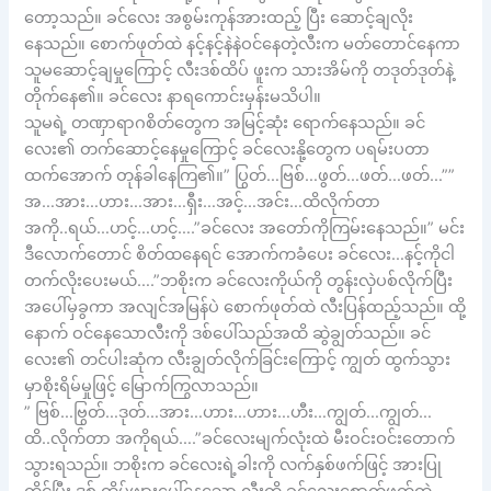
တော့သည်။ ခင်လေး အစွမ်းကုန်အားထည့် ပြီး ဆောင့်ချလိုး
နေသည်။ စောက်ဖုတ်ထဲ နင့်နင့်နဲနဲဝင်နေတဲ့လီးက မတ်တောင်နေကာ
သူမဆောင့်ချမှုကြောင့် လီးဒစ်ထိပ် ဖူးက သားအိမ်ကို တဒုတ်ဒုတ်နဲ့
တိုက်နေ၏။ ခင်လေး နာရကောင်းမှန်းမသိပါ။
သူမရဲ့ တဏှာရာဂစိတ်တွေက အမြင့်ဆုံး ရောက်နေသည်။ ခင်
လေး၏ တက်ဆောင့်နေမှုကြောင့် ခင်လေးနို့တွေက ပရမ်းပတာ
ထက်အောက် တုန်ခါနေကြ၏။” ပြွတ်…ဗြစ်…ဖွတ်…ဖတ်…ဖတ်…””
အ…အား…ဟား…အား…ရှီး…အင့်…အင်း…ထိလိုက်တာ
အကို..ရယ်…ဟင့်…ဟင့်….”ခင်လေး အတော်ကိုကြမ်းနေသည်။” မင်း
ဒီလောက်တောင် စိတ်ထနေရင် အောက်ကခံပေး ခင်လေး…နင့်ကိုငါ
တက်လိုးပေးမယ်….”ဘစိုးက ခင်လေးကိုယ်ကို တွန်းလှဲပစ်လိုက်ပြီး
အပေါ်မှခွကာ အလျင်အမြန်ပဲ စောက်ဖုတ်ထဲ လီးပြန်ထည့်သည်။ ထို့
နောက် ဝင်နေသောလီးကို ဒစ်ပေါ်သည်အထိ ဆွဲချွတ်သည်။ ခင်
လေး၏ တင်ပါးဆုံက လီးချွတ်လိုက်ခြင်းကြောင့် ကျွတ် ထွက်သွား
မှာစိုးရိမ်မှုဖြင့် မြောက်ကြွလာသည်။
” ဗြစ်…ဗြွတ်…ဒုတ်…အား…ဟား…ဟား…ဟီး…ကျွတ်…ကျွတ်…
ထိ..လိုက်တာ အကိုရယ်….”ခင်လေးမျက်လုံးထဲ မီးဝင်းဝင်းတောက်
သွားရသည်။ ဘစိုးက ခင်လေးရဲ့ခါးကို လက်နှစ်ဖက်ဖြင့် အားပြု