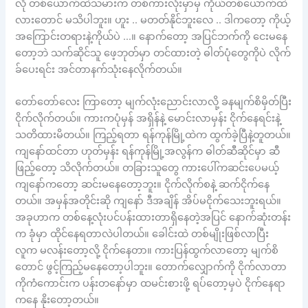
လို တစ်ယောက်ထဲသမားက တစ်ကားလုံးမှာမှ ကိုယ်တစ်ယောက်ထဲ
လားတောင် မသိပါဘူး။ ဟူး .. မတတ်နိုင်ဘူးလေ .. ဒါကတော့ ကိုယ့်
အကြောင်းတရားနဲ့ကိုယ်ပဲ …။ နောက်တော့ အပြင်ဘက်ကို ငေးမနေ
တော့ဘဲ သက်ဆိုင်သူ ဖေ့ဘုတ်မှာ တင်ထားတဲ့ ဓါတ်ပုံတွေကိုပဲ လိုက်
ခ်ပေးရင်း အင်တာနက်သုံးနေလိုက်တယ်။
တော်တော်လေး ကြာတော့ မျက်လုံးညောင်းလာလို့ ခနမျက်စိမှိတ်ပြီး
ငိုက်လိုက်တယ်။ ကားကပုံမှန် အရှိန်နဲ့ မောင်းလာမှန်း ငိုက်နေရင်းနဲ့
သတိထားမိတယ်။ ကြည့်ရတာ ရန်ကုန်မြို့ထဲက ထွက်ခဲ့ပြီနဲ့တူတယ်။
ကျနော်ထင်တာ ဟုတ်မှန်း ရန်ကုန်မြို့အလွန်က ဓါတ်ဆီဆိုင်မှာ ဆီ
ဖြည့်တော့ သိလိုက်တယ်။ တခြားသူတွေ ကားပေါ်ကဆင်းပေမယ့်
ကျနော်ကတော့ ဆင်းမနေတော့ဘူး။ ငိုက်လိုက်စနဲ့ ဆက်ငိုက်နေ
တယ်။ အမှန်အတိုင်းဆို ကျနော် ဒီအချိန် အိပ်မငိုက်သေးဘူးရယ်။
အခုဟာက တစ်နေ့လုံးပင်ပန်းထားတာရှိနေတဲ့အပြင် နောက်ဆုံးတန်း
က ခုံမှာ ထိုင်နေရတာလဲပါတယ်။ ခေါင်းထဲ တစ်မျိုးဖြစ်လာပြီး
လူက မလန်းတော့လို့ ငိုက်နေတာ။ ကားပြန်ထွက်လာတော့ မျက်စိ
တောင် ဖွင့်ကြည့်မနေတော့ပါဘူး။ တောက်လျှောက်ကို ငိုက်လာတာ
ကိုကံကောင်းက ပန်းတနော်မှာ ထမင်းစားဖို့ ရပ်တော့မှပဲ ငိုက်နေရာ
ကနေ နိုးတော့တယ်။