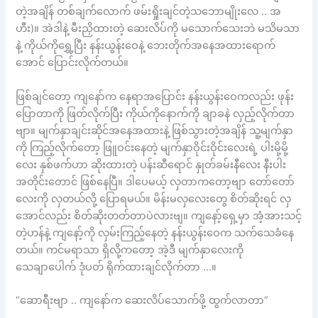
တဲ့အချိန် တစ်ချက်လောက် ဖမ်းရှိုးချင်တဲ့သဘောမျိုးလေ .. အ
ဟီး)။ အဲဒါနဲ့ မီးညှိထားတဲ့ ဆေးလိပ်ကို မသောက်သေးဘဲ မသိမသာ
နဲ့ ကိုယ်ကိုရွှေ့ပြီး နန်းယွန်းဝေနဲ့ ဘေးတိုက်အနေအထားရောက်
အောင် ပြောင်းလိုက်တယ်။
ဖြစ်ချင်တော့ ကျနော်က နေရာအပြောင်း နန်းယွန်းဝေကလည်း ဖုန်း
ပြောတာကို ဖြတ်လိုက်ပြီး ကိုယ်ကိုနောက်ကို ချာခနဲ လှည့်လိုက်တာ
ဗျာ။ မျက်နှာချင်းဆိုင်အနေအထားနဲ့ ဖြစ်သွားတဲ့အချိန် သူ့မျက်နှာ
ကို ကြည့်လိုက်တော့ ဖြူဝင်းနေတဲ့ မျက်နှာဝိုင်းဝိုင်းလေးရဲ့ ပါးမို့မို့
လေး နှစ်ဖက်ဟာ ဆိုးထားတဲ့ ပန်းဆီရောင် နှုတ်ခမ်းနီလေး နီးပါး
အတိုင်းတောင် ဖြစ်နေပြီ။ ဒါပေမယ့် လှတာကတော့ဗျာ တော်တော်
လေးကို လှတယ်လို့ ပြောရမယ်။ မိန်းမလှလေးတွေ စိတ်ဆိုးရင် လှ
အောင်လည်း စိတ်ဆိုးတတ်တာပဲလားဗျ။ ကျနော့်ရှေ့မှာ အံ့အားသင့်
တဲ့ဟန်နဲ့ ကျနော့်ကို လှမ်းကြည့်နေတဲ့ နန်းယွန်းဝေက သက်သေခံနေ
တယ်။ ကင်မရာသာ ရှိလို့ကတော့ အဲ့ဒီ မျက်နှာလေးကို
သေချာပေါက် ဒုံပတ် ရိုက်ထားချင်လိုက်တာ …။
“ဆောရီးဗျာ .. ကျနော်က ဆေးလိပ်သောက်ဖို့ ထွက်လာတာ”