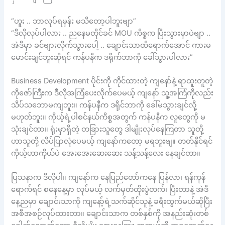
“ဟူး .. ဘာလုပ်ရမှန်း မသိတော့ပါဘူးဗျာ”
“ဒီလိုလုပ်ပါလား .. ညနေမတိုင်ခင် MOU ကိစ္စက ပြီးသွားမှာပဲဗျာ ..
အဲဒီမှာ ခင်ဗျားလိုက်သွားပေါ့ .. ချောင်းသာထိရောက်အောင် ကားမ
မောင်းချင်ဘူးဆိုရင် ကန်ပနီက ဒရိုက်ဘာကို ခေါ်သွားပါလား”
Business Development ပိုင်းကို ကိုင်ထားတဲ့ ကျနော်နဲ့ ရာထူးတူတဲ့
ကိုဇော်ကြီးက ဒီလိုအကြံပေးလိုက်ပေမယ့် ကျနော် သူ့အကြံကိုလည်း
သိပ်သဘောမကျဘူး။ ကန်ပနီက ဒရိုင်ဘာကို ခေါ်မသွားချင်လို့
မဟုတ်ဘူး။ ကိုယ့်ရဲ့ပါစင်နယ်ကိစ္စအတွက် ကန်ပနီက လူတွေကို မ
သုံးချင်တာ။ ရုံးမှာရှိတဲ့ တခြားသူတွေ ဒါမျိုးလုပ်နေကြတာ သူတို့
ဟာသူတို့ လိပ်ပြာလုံပေမယ့် ကျနော်ကတော့ မရဘူးဗျ။ တတ်နိုင်ရင်
ကိုယ့်ဟာကိုယ်ပဲ အေးအေးဆေးဆေး သန့်သန့်လေး နေချင်တာ။
ပြသနာက ဒီလိုပါ။ ကျနော်က နေပြည်တော်ကနေ ပြန်လာ၊ ရန်ကုန်
ရောက်ရင် စနေနေ့မှာ လုပ်မယ့် လက်မှတ်ထိုးပွဲတက်၊ ပြီးတာနဲ့ အဲဒီ
နေ့ညမှာ ချောင်းသာကို ကျနော့်ရဲ့သက်ဆိုင်သူနဲ့ ခရီးထွက်မယ်ဆိုပြီး
အစီအစဉ်လုပ်ထားတာ။ ချောင်းသာက တစ်နှစ်ကို အနည်းဆုံးတစ်