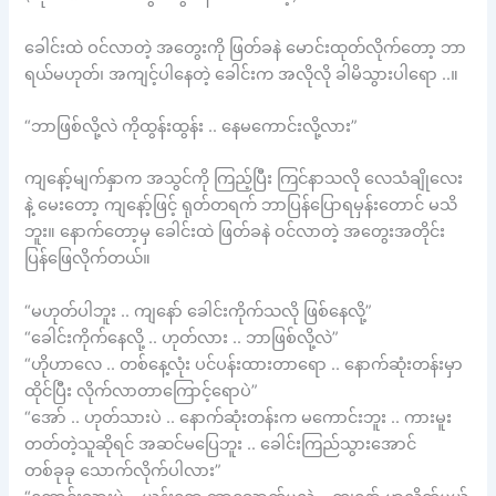
ခေါင်းထဲ ဝင်လာတဲ့ အတွေးကို ဖြတ်ခနဲ မောင်းထုတ်လိုက်တော့ ဘာ
ရယ်မဟုတ်၊ အကျင့်ပါနေတဲ့ ခေါင်းက အလိုလို ခါမိသွားပါရော ..။
“ဘာဖြစ်လို့လဲ ကိုထွန်းထွန်း .. နေမကောင်းလို့လား”
ကျနော့်မျက်နှာက အသွင်ကို ကြည့်ပြီး ကြင်နာသလို လေသံချိုလေး
နဲ့ မေးတော့ ကျနော့်ဖြင့် ရုတ်တရက် ဘာပြန်ပြောရမှန်းတောင် မသိ
ဘူး။ နောက်တော့မှ ခေါင်းထဲ ဖြတ်ခနဲ ဝင်လာတဲ့ အတွေးအတိုင်း
ပြန်ဖြေလိုက်တယ်။
“မဟုတ်ပါဘူး .. ကျနော် ခေါင်းကိုက်သလို ဖြစ်နေလို့”
“ခေါင်းကိုက်နေလို့ .. ဟုတ်လား .. ဘာဖြစ်လို့လဲ”
“ဟိုဟာလေ .. တစ်နေ့လုံး ပင်ပန်းထားတာရော .. နောက်ဆုံးတန်းမှာ
ထိုင်ပြီး လိုက်လာတာကြောင့်ရောပဲ”
“အော် .. ဟုတ်သားပဲ .. နောက်ဆုံးတန်းက မကောင်းဘူး .. ကားမူး
တတ်တဲ့သူဆိုရင် အဆင်မပြေဘူး .. ခေါင်းကြည်သွားအောင်
တစ်ခုခု သောက်လိုက်ပါလား”