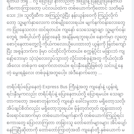
ရတယ် ဘရို .. လို့ ပြောပြီး နားလည်တဲ့ အပြုံးနဲ့ ပြန်ပြုံးပြနေတယ်
(ဒီစကားကြားတော့ ပင်လယ်ထဲက တစ်ယောက်ကိုတောင် သတိရမိ
သေး ;))။ သူတို့ဆီက အကြည့်လွှဲပြီး နန်းယွန်းဝေကို ကြည့်လိုက်
တော့ သူ့မျက်နှာလေးက တစ်မျိုးလေးရယ်။ မျက်နက်ဝန်းလေးတွေ
က ပြုံးနေသလား ထင်ရတယ်။ ကျနော် သေသေချာချာ သူ့မျက်ဝန်း
တွေရဲ့ အဓိပ္ပါယ်ကို ခွဲခြားနေဖို့ အချိန်မရဘူးရယ်။ နောက်မှာ လူတွေ
စောင့်နေတာတွေ့လို့ ကိုယ်ကလေးယို့ပေးထားတဲ့ ယွန်းကို ဖြတ်ကျော်
ပြီး အစွန်ဘက်က ခုံမှာ ဝင်ထိုင်လိုက်တယ်။ စက္ကန့်ပိုင်း မခြားဘဲ ကျ
နော့်ဘေးမှာ သဲ့သဲ့လေးလှုပ်သွားတဲ့ လှိုင်းတစ်ခုနဲ့အတူ ကိုယ်လုံးအိ
အိလေး တစ်ခုက ရောက်လာတယ်။ ရင်းနှီးနေပြီဖြစ်တဲ့ သင်းပျံ့နေ
တဲ့ မွှေးရနံ့လေး တစ်ခုနဲ့အတူပေါ့။ အဲဒီနောက်တော့ …
တရိပ်ရိပ်ပြေးနေတဲ့ Express Bus ကြီးနဲ့အတူ ကျနော်နဲ့ ယွန်းရဲ့
ရင်းနှီးမှုကလည်း တရိပ်ရိပ်နဲ့ ပြေးနေတယ်လို့ ပြောရမယ်။ သေချာ
တာကတော့ အစောတုန်းကလို ကျနော် ခေါင်းမူးတာ မရှိတော့သလို၊
အိပ်ချင်စိတ်လည်း မရှိတော့ဘူးရယ်။ မှိန်တုတ်တုတ် ထွန်းထားတဲ့
မီးရောင်အောက်မှာ တစ်ယောက်မျက်နှာကို တစ်ယောက်ကြည့်ရင်း
စကားတွေ ပြောလာကြတာ တခြားသူ တော်တော်များများ အိပ်ပျော်
နေကြပြီဆိုတာကို တော်တော်ကြာတဲ့အထိ ကျနော်တို့ နှစ်ယောက် မ