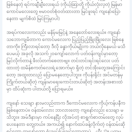
ဖြစ်နေတဲ့ ရင်ကချီချီလေးရယ် (ကိုယ့်ဆြာတို့ ကိုယ်လုံးလှတဲ့ မြန်မာ
ကောင်မလေးတွေ ဗမာဝတ်စုံဝတ်ထားတာ မြင်ဖူးရင် ကျနော်ပြော
နေတာ မျက်စိထဲ မြင်ကြမှာပါ)
အရပ်ကလေးကလည်း မနိမ့်မမြင့်နဲ့ အနေတော်လေးရယ်။ ကျနော်
သဘောကျမိတာက ကောင်မလေးက ပြည့်ပြည့်ဖြိုးဖြိုးလေး ဖြစ်နေ
တာကို။ ကြီးလာရင်တော့ ဒီလို ခန္ဓာကိုယ်မျိုးက ဘယ်လိုနေမယ် မသိ
ပေမယ့် အခုလို အသက်၂ဝကျော်လောက် ပတ်ဝန်းကျင်မှာတော့
မြင်လိုက်တာနဲ့ ဖီးလ်တက်စေတာဗျ။ တင်းတင်းရင်းရင်လေး ပတ်
ထားတဲ့ ထမိန်စကတ်လေးရဲ့အောက်မှာ ရှိတဲ့ တင်အိုးတွေအကြောင်း
တော့ အထူးတလည် ပြောမနေတော့ပါဘူး။ ကိုပန်းရိုင်း အင်မတန်မှ
ကြိုက်တယ်ဆိုတဲ့ ကျန်းမာရေးကောင်းတယ်ဆိုတဲ့ အတန်းအစားထဲ
မှာ ထိပ်ဆုံးက ပါတယ်လို့ ပြောရမယ်။
ကျနော် သေချာ နားမလည်တာက ဒီကောင်မလေးက ကိုယ့်ကန်ပနီက
ဖြစ်နေတာပဲ။ ဝန်ထမ်းလား ဘာလားတော့ ကျနော်လည်း သေချာ မ
သိဘူး။ အမ်ဒီနားမှာ ကပ်နေပြီး လိုအပ်တဲ့ စာရွက်စာတမ်းတွေ လုပ်
ပေးနေတာ တွေ့တယ်။ အကယ်၍ နောက်ထပ်ခန့်လိုက်တဲ့ ဝန်ထမ်းဆို
ရင်တော့ ကျနော်တော့ ရုံးချုပ်ပြန်ချင်တော့တာပဲ .. ဟီး ;D။ ပထမ