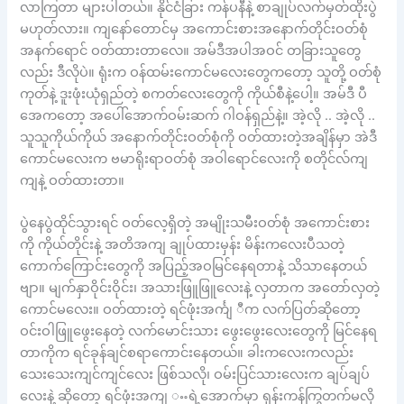
လာကြတာ များပါတယ်။ နိုင်ငံခြား ကန်ပနီနဲ့ စာချုပ်လက်မှတ်ထိုးပွဲ
မဟုတ်လား။ ကျနော်တောင်မှ အကောင်းစားအနောက်တိုင်းဝတ်စုံ
အနက်ရောင် ဝတ်ထားတာလေ။ အမ်ဒီအပါအဝင် တခြားသူတွေ
လည်း ဒီလိုပဲ။ ရုံးက ဝန်ထမ်းကောင်မလေးတွေကတော့ သူတို့ ဝတ်စုံ
ကုတ်နဲ့ ဒူးဖုံးယုံရှည်တဲ့ စကတ်လေးတွေကို ကိုယ်စီနဲ့ပေါ့။ အမ်ဒီ ပီ
အေကတော့ အပေါ်အောက်ဝမ်းဆက် ဂါဝန်ရှည်နဲ့။ အဲ့လို .. အဲ့လို ..
သူသူကိုယ်ကိုယ် အနောက်တိုင်းဝတ်စုံကို ဝတ်ထားတဲ့အချိန်မှာ အဲဒီ
ကောင်မလေးက ဗမာရိုးရာဝတ်စုံ အဝါရောင်လေးကို စတိုင်လ်ကျ
ကျနဲ့ ဝတ်ထားတာ။
ပွဲနေပွဲထိုင်သွားရင် ဝတ်လေ့ရှိတဲ့ အမျိုးသမီးဝတ်စုံ အကောင်းစား
ကို ကိုယ်တိုင်းနဲ့ အတိအကျ ချုပ်ထားမှန်း မိန်းကလေးပီသတဲ့
ကောက်ကြောင်းတွေကို အပြည့်အဝမြင်နေရတာနဲ့ သိသာနေတယ်
ဗျာ။ မျက်နှာဝိုင်းဝိုင်း၊ အသားဖြူဖြူလေးနဲ့ လှတာက အတော်လှတဲ့
ကောင်မလေး။ ဝတ်ထားတဲ့ ရင်ဖုံးအင်္ကျ ီက လက်ပြတ်ဆိုတော့
ဝင်းဝါဖြူဖွေးနေတဲ့ လက်မောင်းသား ဖွေးဖွေးလေးတွေကို မြင်နေရ
တာကိုက ရင်ခုန်ချင်စရာကောင်းနေတယ်။ ခါးကလေးကလည်း
သေးသေးကျင်ကျင်လေး ဖြစ်သလို၊ ဝမ်းပြင်သားလေးက ချပ်ချပ်
လေးနဲ့ ဆိုတော့ ရင်ဖုံးအကျ ႌရဲ့အောက်မှာ ရုန်းကန်ကြွတက်မလို