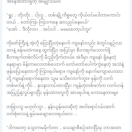
အနေအထားရှိတဲ့ အမျိုးသမီး။
“ရှူး .. တိုးတိုး .. ငါ့လူ .. တစ်ချို့ကိစ္စတွေ ကိုယ်ဝင်မပါတာကောင်း
တယ် .. တော်ကြာ ကြားကနေ ဆားညှပ်နေမယ်”
“အော် .. ဒီလိုလား .. အင်းပါ .. မမေးတော့ပါဘူး”
ကိုဇော်ကြီးနဲ့ အဲ့လို ပြောပြီးတဲ့နောက် ကျနော်လည်း ခံတွင်းချဉ်လာ
တာနဲ့ ခန်းမထဲကနေ ထွက်ပြီး၊ အပြင်မှာ စီးကရက်သောက်ဖို့
စီးကရက်တစ်လိပ်ကို မီးညှိလိုက်တယ်။ အဲဒီမှာ ကျနော် ရှိနေတဲ့
နေရာမှာ မိန်းကလေးတစ်ယောက် တော်တော်ပေါက်ကွဲနေတဲ့ အသံနဲ့
ဖုန်းပြောနေတာကို ကြားရပါရော။ ကျနော့်ကို နောက်ကျောပေးထား
လို့ ကျနော်ရောက်နေတာ သူမ မသိလောက်ဘူး။ ဖုန်းကို လက်
တစ်ဖက်နဲ့ ကိုင် .. နားနားကပ်ထားပြီး၊ ကျန်တဲ့တစ်ဖက်က လက်ဟန်
အပြည့်နဲ့လှုပ်ရှားပြီး ဖုန်းထဲကလူကို အားရပါးရ ကောနေတာဗျ။
တခြားသူ မဟုတ်ဘူး .. နန်းယွန်းဝေဆိုတဲ့ အဝါရောင်ဝမ်းဆက်
ဝတ်စုံလေးနဲ့ ရှမ်းမချောလေးရယ်လေ …
“ဒါကတော့ သွေးကမမိုက်တာ .. သေချာစီစဉ်ထားပြီးမှ ဘာအထာ