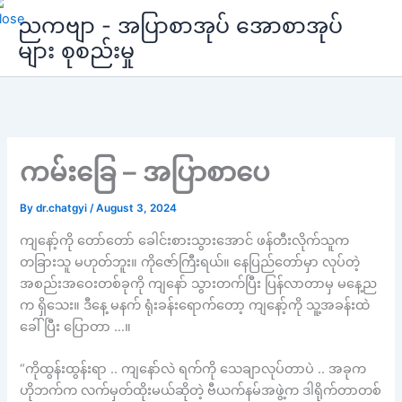
Skip
ညကဗျာ - အပြာစာအုပ် အောစာအုပ်
to
များ စုစည်းမှု
content
ကမ်းခြေ – အပြာစာပေ
By
dr.chatgyi
/
August 3, 2024
ကျနော့်ကို တော်တော် ခေါင်းစားသွားအောင် ဖန်တီးလိုက်သူက
တခြားသူ မဟုတ်ဘူး။ ကိုဇော်ကြီးရယ်။ နေပြည်တော်မှာ လုပ်တဲ့
အစည်းအဝေးတစ်ခုကို ကျနော် သွားတက်ပြီး ပြန်လာတာမှ မနေ့ည
က ရှိသေး။ ဒီနေ့ မနက် ရုံးခန်းရောက်တော့ ကျနော့်ကို သူ့အခန်းထဲ
ခေါ်ပြီး ပြောတာ …။
“ကိုထွန်းထွန်းရာ .. ကျနော်လဲ ရက်ကို သေချာလုပ်တာပဲ .. အခုက
ဟိုဘက်က လက်မှတ်ထိုးမယ်ဆိုတဲ့ ဗီယက်နမ်အဖွဲ့က ဒါရိုက်တာတစ်