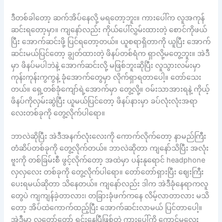
ဒီတစ်ခါတော့ ဆက်အိပ်နေလို့ မရတော့ဘူး။ ကားပေါ်က လူအကုန်
ဆင်းရတော့မှာ။ ကျနော်လည်း ကိုယ်ပေါ်လွှမ်းထားတဲ့ စောင်ကိုဖယ်
ပြီး အောက်ဆင်းဖို့ ပြင်ရတော့တယ်။ ယူစရာရှိတာကို ယူပြီး အောက်
ဆင်းမယ်ပြင်တော့ ချွတ်ထားတဲ့ ဖိနပ်တစ်ရံက ရှာလို့မတွေ့ဘူး။ အဲဒီ
မှာ ဖိနပ်မပါဘဲနဲ့ အောက်ဆင်းလို့ မဖြစ်ဘူးဆိုပြီး လူသွားလမ်းမှာ
ကုန်းကုန်းကွကွနဲ့ ခုံအောက်တွေမှာ လိုက်ရှာရတာပေါ့။ တော်သေး
တယ်။ ရှေ့တစ်ခုံကျော်ရဲ့အောက်မှာ တွေ့လို့။ ဝမ်းသာအားရနဲ့ ကိုယ့်
ဖိနပ်ကိုလှမ်းဆွဲပြီး ယူမယ်ပြင်တော့ ဖိနပ်နားမှာ ခပ်လုံးလုံးအရာ
လေးတစ်ခုကို တွေ့လိုက်ပါရော။
ဘာလဲဆိုပြီး အဲဒီအနက်လုံးလေးကို ကောက်လိုက်တော့ နာမည်ကြီး
တံဆိပ်တစ်ခုကို တွေ့လိုက်တယ်။ ဘာလဲဆိုတာ ကျနော်သိပြီး အလုံး
ဗူးကို တစ်ခြမ်းစီ ဖွင့်လိုက်တော့ အထဲမှာ ပန်းနုရောင် headphone
လှလှလေး တစ်ခုကို တွေ့လိုက်ပါရော။ တော်တော်ရှားပြီး ဈေးကြီး
ပေးရမယ်ဆိုတာ သိနေတယ်။ ကျနော်လည်း ဒါက အဲဒီခုံနေရာကလူ
တွေပဲ ကျကျန်ခဲ့တာလား၊ တခြားခုံဖက်ကနေ လိမ့်လာတာလား မသိ
တော့ အိပ်ထဲကောက်ထည့်ပြီး အောက်ဆင်းလာမယ် ပြင်တာပေါ့။
အဲဒီမှာ လူတော်တော် ရှင်းနေပြီဖြစ်တဲ့ ကားပေါ်ကို ကောင်မလေး