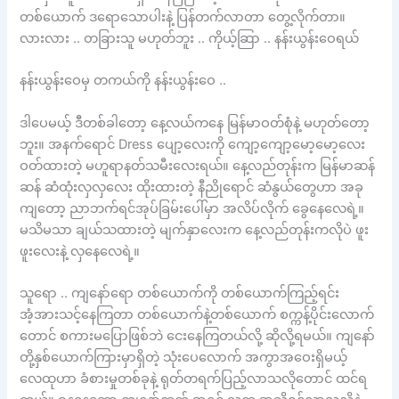
တစ်ယောက် ဒရောသောပါးနဲ့ ပြန်တက်လာတာ တွေ့လိုက်တာ။
လားလား .. တခြားသူ မဟုတ်ဘူး .. ကိုယ့်ဆြာ .. နန်းယွန်းဝေရယ်
နန်းယွန်းဝေမှ တကယ်ကို နန်းယွန်းဝေ ..
ဒါပေမယ့် ဒီတစ်ခါတော့ နေ့လယ်ကနေ မြန်မာဝတ်စုံနဲ့ မဟုတ်တော့
ဘူး။ အနက်ရောင် Dress ပျော့လေးကို ကျော့ကျော့မော့မော့လေး
ဝတ်ထားတဲ့ မဟူရာနတ်သမီးလေးရယ်။ နေ့လည်တုန်းက မြန်မာဆန်
ဆန် ဆံထုံးလှလှလေး ထိုးထားတဲ့ နီညိုရောင် ဆံနွယ်တွေဟာ အခု
ကျတော့ ညာဘက်ရင်အုပ်ခြမ်းပေါ်မှာ အလိပ်လိုက် ခွေနေလေရဲ့။
မသိမသာ ချယ်သထားတဲ့ မျက်နှာလေးက နေ့လည်တုန်းကလိုပဲ ဖူး
ဖူးလေးနဲ့ လှနေလေရဲ့။
သူရော .. ကျနော်ရော တစ်ယောက်ကို တစ်ယောက်ကြည့်ရင်း
အံ့အားသင့်နေကြတာ တစ်ယောက်နဲ့တစ်ယောက် စက္ကန့်ပိုင်းလောက်
တောင် စကားမပြောဖြစ်ဘဲ ငေးနေကြတယ်လို့ ဆိုလို့ရမယ်။ ကျနော်
တို့နှစ်ယောက်ကြားမှာရှိတဲ့ သုံးပေလောက် အကွာအဝေးရှိမယ့်
လေထုဟာ ခံစားမှုတစ်ခုနဲ့ ရုတ်တရက်ပြည့်လာသလိုတောင် ထင်ရ