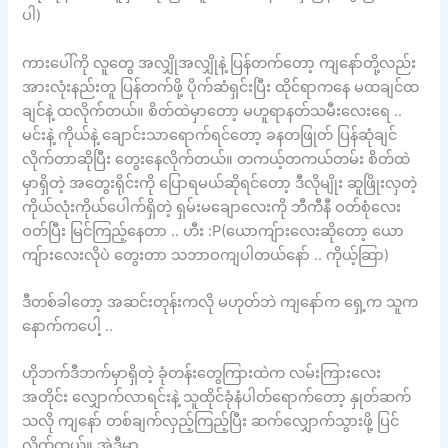
ပါ)
ကားပေါ်ကို လူတွေ အလျှိုအလျှိုနဲ့ ပြန်တက်တော့ ကျနော်တို့လည်း
အားလုံးနည်းတူ ပြန်တက်ဖို့ ပိုက်ဆံရှင်းပြီး ထိုင်ရာကနေ မထချင်ထ
ချင်နဲ့ ထလိုက်တယ်။ စိတ်ထဲမှာတော့ မဟူရာနတ်သမီးလေးရေ ..
မင်းနဲ့ ကိုယ်နဲ့ ချောင်းသာရောက်ရင်တော့ ခနတဖြုတ် ပြန်ဆုံချင်
လိုက်တာဆိုပြီး တွေးနေလိုက်တယ်။ တကယ့်တကယ်တမ်း စိတ်ထဲ
မှာရှိတဲ့ အတွေးရိုင်းကို ပြောရမယ်ဆိုရင်တော့ ဒီလိုမျိုး ဆူဖြိုးလှတဲ့
ကိုယ်လုံးကိုယ်ပေါက်ရှိတဲ့ ရှမ်းမချောလေးကို ဘီကီနီ ဝတ်စုံလေး
ဝတ်ပြီး မြင်ကြည့်နေတာ .. ဟီး :P(ယောကျ်ားလေးဆိုတော့ ယော
ကျ်ားလေးလိုပဲ တွေးတာ သဘာဝကျပါတယ်နော် .. ကိုယ့်ဆြာ)
ဒီတစ်ခါတော့ အဆင်းတုန်းကလို မဟုတ်ဘဲ ကျနော်က ရှေ့က သူက
နောက်ကပေါ့ ..
ဟိုဘက်ဒီဘက်မှာရှိတဲ့ ခုံတန်းတွေကြားထဲက လမ်းကြားလေး
အတိုင်း လျှောက်လာရင်းနဲ့ သူထိုင်ခုံနံပါတ်ရောက်တော့ နှုတ်ဆက်
သလို ကျနော် တစ်ချက်လှည့်ကြည့်ပြီး ဆက်လျှောက်သွားဖို့ ပြင်
လိုက်တယ်။ အဲဒီမှာ