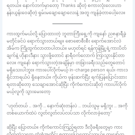
ရတယ်။ နောက်ဘက်မှာတော့ Thanks ဆိုတဲ့ စကားလုံးလေးဟာ
နန်းယွန်းဝေဆိုတဲ့ ရှမ်းမချောချောလေးနဲ့ အတူ ကျန်ခဲ့တာပေါ့လေ။
ကားထွက်မယ်လို့ ပြောထားတဲ့ ဘူတာကြီးရှေ့ကို ကျနော် ည၈နာရီခွဲ
မတိုင်ခင်ပဲ ရောက်သွားတယ်ဗျ။ စောစောစီးစီး ရောက်အောင်လဲ
အိမ်က ကြိုထွက်လာတာပါတယ်။ မဟုတ်ရင် ရန်ကုန်မြို့ရဲ့ကားပိတ်
ချက်နဲ့ ဟိုနားဒီနား သွားဖို့တောင် နာရီဝက်လောက် ကြာသွားနိုင်တာ
လေ။ ကျနော် ရောက်သွားတဲ့အချိန်မှာ တခြားခရီးသည်တွေတောင်
မရှိသေးပါဘူး။ ကားပေါ်လိုက်မယ့် in-charge person ရယ်၊ ကားဒ
ရိုင်ဘာရယ်ပဲ ရှိနေတယ်။ ကိုယ်က ဖုန်းဆက်ပြီး ရက်ပြန်ပြောင်းထား
ရတာဆိုတော့ သေချာအောင်ဆိုပြီး ကိုကံကောင်းဆိုတဲ့ ကားပါ်လိုက်
မယ့်လူကို သွားမေးတော့
“ဟုတ်တယ် .. အကို .. နောက်ဆုံးတန်းပဲ .. ဘယ်သူမှ မရှိဘူး .. အကို
တစ်ယောက်ထဲပဲ လွတ်လွတ်လပ်လပ်သာ လိုက်လာခဲ့တော့”
ဆိုပြီး ပြောတယ်။ ကိုကံကောင်းကြည့်ရတာ ဒီလိုခရီးတွေမှာ ကား
လိုက်တဲ့သူတွေ ထုံးစံအတိုင်း စကားပြောကောင်းတယ်။ ကျနော်က