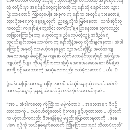
ခေါက်လောက်တော့ ဒီလိုမျိုး သွားနေကြ။ တကယ်ဆို အခုရောက်နေ
တဲ့ လပိုင်းမှာ အရင်နှစ်တွေတုန်းကဆို ကျနော်တို့ ချောင်းသာ သွား
ပြီးတာတောင် ကြာလှပေါ့။ အခုက ကျနော်က အလုပ်များနေတာနဲ့
သွားဖို့အရေးကို နေ့ရွှေ့လိုက်၊ ညရွှေ့လိုက် ဖြစ်နေတာ။ သက်ဆိုင်သူ
ကလည်း ကျနော်နဲ့ တွေ့တိုင်း တကျီကျီနဲ့ ပြောနေတာ။ သူကလည်း
တခြားကြောင့်တော့ မဟုတ်ဘူး။ ညီမလုပ်တဲ့သူနဲ့ အဲဒီညီမရဲ့
သူငယ်ချင်းတစ်ယောက်က ကျနော်တို့နဲ့အတူ လိုက်ချင်နေတာ။ အဲဒါ
ကြောင့် အခုလို လာမယ့်စနေနေ့မှာ သွားမယ်ဆိုပြီး အတိအကျ
အသေအချာ စီစဉ်ပြီးမှ ကျနော် လိုက်မလာနိုင်ဘူးဆိုရင် အကြီးအ
ကျယ်ကွိုင်ဗျ။ ကိုပန်းရိုင်းစကားနဲ့ဆို အေးအေးဆေးဆေး ဇိမ်နဲ့ဆွဲ
စားဖို့ စဉ်းစားထားတဲ့ အာပုံလေးလည်း ငတ်မဲ့သဘောပဲ .. ဟီး ;D
ရုံးခန်းအပြင်ဘက်ထွက်ပြီး လက်ရှိ ရင်ဆိုင်နေရတဲ့ အခက်အခဲကို
သက်ဆိုင်သူကို ဖုန်းနဲ့ သံတော်ဦး တင်လိုက်တယ်ဆိုရင်ပဲ ..
“အာ .. အဲဒါကတော့ ကိုကြီးက မမိုက်တာပဲ .. အသေအချာ စီစဉ်
ထားတာကို .. ငယ်ငယ်တို့တောင် ရုံးကနေ ခွင့်ယူထားတာ .. ဟိုဘက်
က ဟိုတယ်ကလည်း ဒီအချိန်ရဖို့ မနည်းပြောထားရတာကို .. sea
view ရဖို့ကို ဘယ်နှစ်ရက်လောက် ကြိုပြောထားရလဲ သိတာပဲဟုတ်”