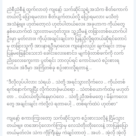
ညံစီညံစီနဲ့ ထွက်လာတဲ့ ကျနော့် သက်ဆိုင်သူရဲ့အသံက စိတ်ကောက်
တယ်လို့ ပြောရမလား၊ စိတ်ပျက်တယ်လို့ ပြောရမလား မသိတဲ့
အသံနဲ့ဗျ။ ဟုတ်တော့လဲ ဟုတ်ပါတယ်လေ။ အခုဟာက ကိုယ်တွေ
နှစ်ယောက်ထဲ သွားတာမဟုတ်ဘူး။ သူ့ညီမနဲ့ တခြားတစ်ယောက်ပါ
ဦးမှာ မှတ်လား။ ကိုယ့်အချင်းချင်းက ပြန်ညှိလို့ရတယ်ဆိုရင်တောင်
မှ တခြားသူကို အားနာရဦးမှာလေ။ ကျနော်လည်း ချက်ချင်း ဘာမှ
ပြန်မဖြေနိုင်သေးဘဲ ခေါင်းလေးစောင်း၊ မျက်ခုံးတစ်ဖက်ကို လက်
ညိုးလေးကွေးကာ ပွတ်ရင်း ဘာလုပ်ရင် ကောင်းမလဲ စဉ်းစားရ
တယ်။ အဲဒီမှာ အကြံတစ်ခု စဉ်းစားလို့ရတာနဲ့ ..
“ဒီလိုလုပ်ပါလား သဲရယ် .. သဲတို့ အရင်သွားလိုက်လေ .. ကိုယ်တစ်
ရက်နောက်ကျပြီး လိုက်လာခဲ့မယ်ရော .. သဲတစ်ယောက်ထဲမှ မဟုတ်
တာ .. ငယ်ငယ်တို့ပါနေမှာပဲလေ .. သဲတို့ ညီအစ်မတွေ ၊ မိန်းကလေး
တွေ အချင်းချင်း ကဲလို့လဲ ရတာပေါ့ .. တစ်ရက်ထဲပဲ ဟုတ်စာ”
ကျနော့် စကားကြားတော့ သက်ဆိုင်သူက စဉ်းစားသလိုနဲ့ ငြိမ်သွား
တယ်ဗျ။ တအောင့်လောက်ကြာမှ လေသံတိုးတိုးလေးနဲ့ ဘာပြန်ပြော
တယ်မှတ်လဲ။ သဲက ကိုကြီးနဲ့မှ ကဲချင်တာတဲ့ .. အဟဲ .. အဲ့လို အဲ့လို