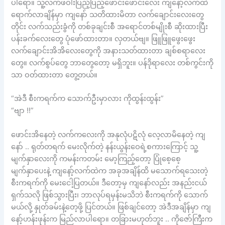
ပါရော။ သူ့လက်ဖဝါးပြည့်ပြည့်ဖောင်းဖောင်းလေး ကျနော့်လက်ထဲ
ရောက်လာချိန်မှာ ကျနော် သတိထားမိတာ လက်ချောင်းလေးတွေ
တိုင်း လက်သည်းခွံကို တစ်ခုချင်းစီ အရောင်တစ်မျိုးစီ ဆိုးထားပြီး
ပန်းခက်လေးတွေ ပုံဖော်ထားတာ။ လှတယ်ဗျ။ ဖြူဖြူဖွေးဖွေး
လက်ချောင်းအိအိလေးတွေကို အနားသတ်ထားတာ ချစ်စရာလေး
တွေ။ လက်စွပ်တွေ ဘာတွေတော့ မရှိဘူး။ ပန်ဒိုရာလေး တစ်ကွင်းကို
သာ ဝတ်ထားတာ တွေ့တယ်။
“အဲဒီ စီးကရက်က သောက်ဦးမှာလား ကိုထွန်းထွန်း”
“ဗျာ !!”
ဖောင်းအိနေတဲ့ လက်ကလေးကို အနုလုံပဋိလုံ လေ့လာမိနေတဲ့ ကျ
နော် .. ရုတ်တရက် မေးလိုက်တဲ့ နန်းယွန်းဝေရဲ့စကားကြောင့် သူ့
မျက်နှာလေးကို ကမန်းကတမ်း မော့ကြည့်တော့ ပြုံစေ့စေ့
မျက်နှာပေးနဲ့ ကျနော့်လက်ထဲက အခုအချိန်ထိ မသောက်ရသေးတဲ့
စီးကရက်ကို မေးငေါ့ပြတယ်။ ဒီတော့မှ ကျနော်လည်း အနည်းငယ်
ရှက်သလို ဖြစ်သွားပြီး၊ ဘာလုပ်ရမှန်းမသိဘဲ စီးကရက်ကို သောက်
မယ်လို့ နှုတ်ခမ်းနဲ့တေ့ဖို့ ပြင်တယ်။ ဖြစ်ချင်တော့ အဲဒီအချိန်မှာ ကျ
နော့်ဟန်းဖုန်းက မြည်လာပါရော။ တခြားမဟုတ်ဘူး .. ကိုဇော်ကြီးက