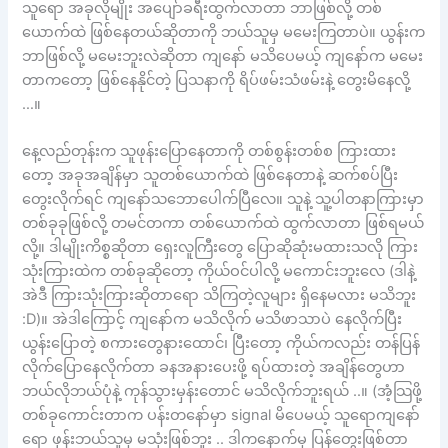
သူရော အခုလိုမျိုး အပျော်ခရီးထွက်လာတာ ဘာဖြစ်လို့ တစ်
ယောက်ထဲ ဖြစ်နေတယ်ဆိုတာကို ဘယ်သူမှ မမေးကြတာပဲ။ ယွန်းက
ဘာဖြစ်လို့ မမေးဘူးလဲဆိုတာ ကျနော် မသိပေမယ့် ကျနော်က မမေး
တာကတော့ ဖြစ်နေနိုင်တဲ့ ပြသနာကို ရိပ်ဖမ်းသံဖမ်းနဲ့ တွေးမိနေလို့
…။
နေ့လည်တုန်းက သူဖုန်းပြောနေတာကို တစ်စွန်းတစ်စ ကြားထား
တော့ အခုအချိန်မှာ သူတစ်ယောက်ထဲ ဖြစ်နေတာနဲ့ ဆက်စပ်ပြီး
တွေးလိုက်ရင် ကျနော်သဘောပေါက်ပြီလေ။ သူနဲ့ သူ့ပါတနာကြားမှာ
တစ်ခုခုဖြစ်လို့ တမင်တကာ တစ်ယောက်ထဲ ထွက်လာတာ ဖြစ်ရမယ်
လို့။ ဒါမျိုးကိစ္စဆိုတာ ရှေးလူကြီးတွေ ပြောဆိုဆုံးမထားသလို ကြား
သုံးကြားထဲက တစ်ခုဆိုတော့ ကိုယ်ဝင်ပါလို့ မကောင်းဘူးလေ (ဒါနဲ့
အဲဒီ ကြားသုံးကြားဆိုတာရော သိကြတဲ့လူများ ရှိနေမလား မသိဘူး
:D)။ အဲဒါကြောင့် ကျနော်က မသိလိုက် မသိဖာသာပဲ နေလိုက်ပြီး
ယွန်းပြောတဲ့ စကားတွေနားထောင်၊ ပြီးတော့ ကိုယ်ကလည်း တန်ပြန်
လိုက်ပြောနေလိုက်တာ ခနအနားပေးဖို့ ရပ်ထားတဲ့ အချိန်တွေဟာ
ဘယ်လိုဘယ်ပုံနဲ့ ကုန်သွားမှန်းတောင် မသိလိုက်ဘူးရယ် ..။ (အံ့သြဖို့
တစ်ခုကောင်းတာက ပန်းတနော်မှာ signal မိပေမယ့် သူရောကျနော်
ရော ဖုန်းဘယ်သူမှ မသုံးဖြစ်ဘူး .. ဒါကနောက်မှ ပြန်တွေးဖြစ်တာ