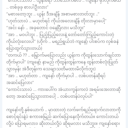
“ကောင်းသားပဲ .. ယွန်းရော ဘာသောက်မလဲ .. ကျနော် မှာလိုက်မယ်
.. တစ်ခုခု စားပါဦးလား”
“မစားတော့ဘူး .. ယွန်း ဒီအချိန် အစာမစားတတ်ဘူး ..”
“ဟုတ်သားပဲ .. မဟုတ်ရင် ကိုယ်အလေးချိန် တိုးလာမှာပေါ့”
“အင်း နော် .. အခုတောင် ဝနေပြီလား မသိဘူး”
“အာ .. မဝပါဘူး .. ပြည့်ပြည့်လေးနဲ့ တော်တော်ကြည့်ကောင်းတဲ့
ကိုယ်လုံးလေးပါ” (ဟိုက် .. မရည်ရွယ်ဘဲ ကျနော့် ပါးစပ်က လှစ်ခနဲ
ပြောထွက်သွားတယ်)
“တကယ် ?? .. မြှောက်မပြောလည်း ယွန်းက ကိုထွန်းသောက်ချင်တာ
တိုက်မှာပါ” (ကျနော့် နာမည် ကိုထွန်းထွန်းကနေ ထွန်းတစ်လုံးပြုတ်
သွားမှန်း အဲဒီတုန်းက သေချာသတိမထားမိလိုက်ဘူး)
“အာ .. မဟုတ်တာ .. ကျနော် တိုက်မှာပါ .. လစ်ပတန်ဆိုရင်
အဆင်ပြေလား”
“ကောင်းသားပဲ … ကားပေါ်က အဲယားကွန်းကလဲ အရမ်းအေးတာဆို
တော့ အဆင်ပြေသွားတာပေါ့ .. လစ်ပတန်ပဲလုပ်ပါ”
ကျနော်တို့ နှစ်ယောက် .. မှာထားတဲ့ လက်ဖက်ရည်ရောက်လာတာကို
စောင့်ရင်းနဲ့ပဲ စကားစမြည် ဆက်ပြောနေလိုက်တယ်။ ကောင်းတယ်
လို့ပဲ ပြောရမလား၊ ဆိုးတယ်လို့ပဲ ဆိုရမလား မသိဘူး။ ကျနော်ရော၊