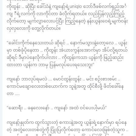
ကိုထွန်း .. ဆိုပြီး ခေါ်သံနဲ့ ကျနော့်ရဲ့uniqlo ဘော်ဒီဖစ်လက်ရှည်အင်္
ကျ ီရဲ့လက်ကို လာကိုင်တာ ခံလိုက်ရတယ်။ လည်ပြန်လှည့်ကြည့်
လိုက်တော့ မျက်လွှာလေးပင့်ပြီး ကြည့်နေတဲ့ နန်းယွန်းဝေရဲ့မျက်ဝန်း
လှလှလေးကို တွေ့လိုက်တယ်။
“ခေါင်းကိုက်နေသေးတယ် ဆိုရင် .. နောက်မသွားနဲ့တော့လေ .. ယွန်း
မှာ တစ်ခုံပိုနေတာ .. ကိုထွန်း အဲယားကွန်းအောက်မှာ အိပ်လို့ရတယ်
ဆိုရင် ဒီမှာပဲနေလိုက်ပါလား .. ကိုထွန်းကသာ ယွန်းကို ဖြည့်ဆည်း
ထားတာ ယွန်းက ဘာမှ ပြန်မလုပ်ပေးရသေးဘူး”
ကျနော် ဘာလုပ်ရမလဲ … မောင်ထွန်းထွန်း .. မင်း စဉ်းစားစမ်း ..
ကောင်မချောလေးတစ်ယောက်က သူနဲ့အတူ ထိုင်စီးဖို့ ဖိတ်ခေါ်နေ
တာ ….
“ဆောရီး .. ခနလေးနော် .. ကျနော် အထဲ ဝင်ပေးပါ့မယ်”
ကျနော့်နှုတ်က ထွက်သွားတဲ့ စကားနဲ့အတူ ယွန်းရဲ့နောက်မှာ ရပ်နေ
တဲ့ အတွဲလေးတစ်တွဲကို ပြုံးပြလိုက်တော့ ကောင်လေးဖြစ်တဲ့သူက ..