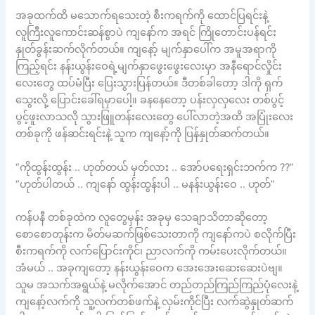
အခုထက်ထိ မသောက်ရသေးတဲ့ စီးကရက်ကို ထောင်ပြရင်းနဲ့
လူကြီးလူကောင်းဆန်စွာပဲ ကျနော်က အရင် ကြိုတောင်းပန်ရင်း
နှုတ်ခွန်းဆက်လိုက်တယ်။ ကျနော့် မျက်နှာပေါ်က အမူအရာကို
ကြည့်ရင်း နန်းယွန်းဝေရဲ့မျက်နှာဖွေးဖွေးလေးမှာ အနီရောင်လှိုင်း
လေးတွေ ထပ်မံပြီး ပြေးသွားပြန်တယ်။ ဒီတစ်ခါတော့ ဒါကို ရှက်
သွေးလို့ ပြောင်းခေါ်ရမှာပေါ့။ ခနနေတော့ ပန်းလှလှလေး တစ်ပွင့်
ပွင့်ဖူးလာသလို သွားဖြူတန်းလေးတွေ ပေါ်လာတဲ့အထိ အပြုံးလေး
တစ်ခုကို ဖန်ဆင်းရင်းနဲ့ သူက ကျနော့်ကို ပြန်နှုတ်ဆက်တယ်။
“ကိုထွန်းထွန်း .. ဟုတ်တယ် မှတ်လား .. အော်ပရေးရှင်းဘက်က ??”
“ဟုတ်ပါတယ် .. ကျနော် ထွန်းထွန်းပါ .. မနန်းယွန်းဝေ .. ဟုတ်”
ကန်ပနီ တစ်ခုထဲက လူတွေမှန်း အခုမှ သေချာသိတာဆိုတော့
စောစောတုန်းက မိတ်မဆက်ဖြစ်သေးတာကို ကျနော်ကပဲ စလိုက်ပြီး
စီးကရက်ကို လက်ပြောင်းကိုင်၊ ညာလက်ကို ကမ်းပေးလိုက်တယ်။
အံမယ် .. အခုကျတော့ နန်းယွန်းဝေက အေးအေးဆေးဆေးပဲဗျ။
သူမ အသက်အရွယ်နဲ့ မလိုက်အောင် တည်တည်ကြည်ကြည်ပုံလေးနဲ့
ကျနော့်လက်ကို သူ့လက်တစ်ဖက်နဲ့ လှမ်းကိုင်ပြီး လက်ဆွဲနှုတ်ဆက်