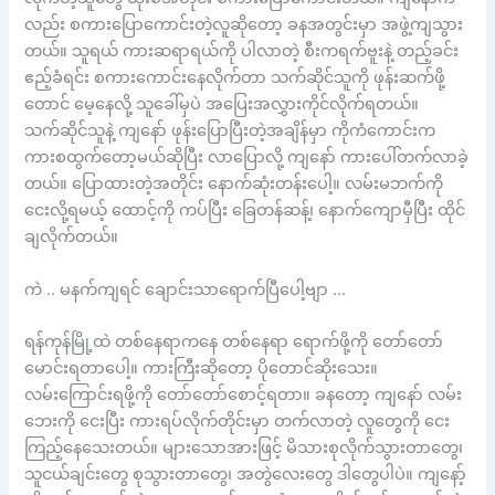
လည်း စကားပြောကောင်းတဲ့လူဆိုတော့ ခနအတွင်းမှာ အဖွဲ့ကျသွား
တယ်။ သူရယ် ကားဆရာရယ်ကို ပါလာတဲ့ စီးကရက်ဗူးနဲ့ တည့်ခင်း
ဧည့်ခံရင်း စကားကောင်းနေလိုက်တာ သက်ဆိုင်သူကို ဖုန်းဆက်ဖို့
တောင် မေ့နေလို့ သူခေါ်မှပဲ အပြေးအလွှားကိုင်လိုက်ရတယ်။
သက်ဆိုင်သူနဲ့ ကျနော် ဖုန်းပြောပြီးတဲ့အချိန်မှာ ကိုကံကောင်းက
ကားစထွက်တော့မယ်ဆိုပြီး လာပြောလို့ ကျနော် ကားပေါ်တက်လာခဲ့
တယ်။ ပြောထားတဲ့အတိုင်း နောက်ဆုံးတန်းပေါ့။ လမ်းမဘက်ကို
ငေးလို့ရမယ့် ထောင့်ကို ကပ်ပြီး ခြေတန်ဆန့်၊ နောက်ကျောမှီပြီး ထိုင်
ချလိုက်တယ်။
ကဲ .. မနက်ကျရင် ချောင်းသာရောက်ပြီပေါ့ဗျာ …
ရန်ကုန်မြို့ထဲ တစ်နေရာကနေ တစ်နေရာ ရောက်ဖို့ကို တော်တော်
မောင်းရတာပေါ့။ ကားကြီးဆိုတော့ ပိုတောင်ဆိုးသေး။
လမ်းကြောင်းရဖို့ကို တော်တော်စောင့်ရတာ။ ခနတော့ ကျနော် လမ်း
ဘေးကို ငေးပြီး ကားရပ်လိုက်တိုင်းမှာ တက်လာတဲ့ လူတွေကို ငေး
ကြည့်နေသေးတယ်။ များသောအားဖြင့် မိသားစုလိုက်သွားတာတွေ၊
သူငယ်ချင်းတွေ စုသွားတာတွေ၊ အတွဲလေးတွေ ဒါတွေပါပဲ။ ကျနော့်