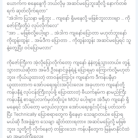
ယောက်က စနေနေ့ကို ဘယ်လိုမှ အဆင်မပြေဘူးဆိုလို့ နောက်တစ်
ရက် ဆုတ်လိုက်ရတာ”
“အဲဒါက ပြသနာ မရှိဘူး .. ကျနော် ရှိမနေလို့ မဖြစ်ဘူးလားဗျာ .. ကို
ဇော်ကြီးတို့ပဲ လုပ်လိုက်လေ”
“အာ .. မဖြစ်လို့ပေါ့ဗျာ .. အဲဒါက ကျနော်ပြောတာ မဟုတ်ဘူးနော်
ကိုထွန်းထွန်း .. အမ်ဒီက ပြောတာ .. ကိုထွန်းထွန်း အဆင်မပြေရင် သူ
နဲ့တွေ့ပြီး ဝင်ပြောမလား”
ကိုဇော်ကြီးက အဲ့လိုပြောလိုက်တော့ ကျနော် နဲနဲတွန့်သွားတယ်။ တွန့်
သွားတယ်ဆိုတာ အမ်ဒီ ဦးနောင်ခွန်ရဲနဲ့ ပြောရမှာ ကြောက်လို့မဟုတ်
ဘူး။ ကိုယ်ယူထားတဲ့ တာဝန်ကြောင့်။ ကျနော်က ဒီကန်ပနီမှာ
ယူထားတာက အော်ပရေးရှင်းအပိုင်းလေ။ အခုဟာက ကျနော်တို့
ကန်ပနီနဲ့ လုပ်ငန်းကြီးလုပ်ဖို့ ပြောထားတဲ့ ဗီယက်နမ်က နာမည်ကြီး
ကန်ပနီနဲ့ စာချုပ်လက်မှတ်ထိုးပွဲ။ MOU ပေါ့ဗျာ။ အဲဒီမှာ ကျနော် ရှိ
မနေရင် သိပ်တော့ မလွယ်လှဘူး။ အော်ပရေးရှင်းပိုင်းနဲ့ ပတ်သက်
ပြီး Technically ပြောစရာတွေက ရှိနေမှာ သေချာတယ်။ ပြောရ
မယ်ဆို ဒီအဖွဲ့နဲ့က သေချာ ချိတ်ထားရတာ။ အဆင်မပြေလို့ မဖြစ်
ဘူး။ သူတို့ကို လိုက်နေတဲ့ တခြားသော ကန်ပနီတွေက မြန်မာနိုင်ငံထဲ
မှာ အများကြီးလေ။