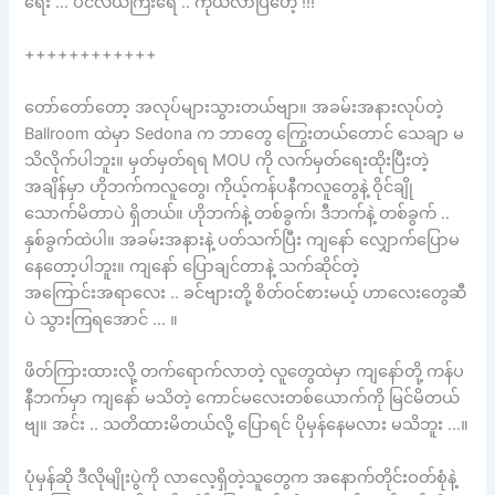
ရေး … ပင်လယ်ကြီးရေ .. ကိုယ်လာပြီဟေ့ !!!
++++++++++++
တော်တော်တော့ အလုပ်များသွားတယ်ဗျာ။ အခမ်းအနားလုပ်တဲ့
Ballroom ထဲမှာ Sedona က ဘာတွေ ကြွေးတယ်တောင် သေချာ မ
သိလိုက်ပါဘူး။ မှတ်မှတ်ရရ MOU ကို လက်မှတ်ရေးထိုးပြီးတဲ့
အချိန်မှာ ဟိုဘက်ကလူတွေ၊ ကိုယ့်ကန်ပနီကလူတွေနဲ့ ဝိုင်ချို
သောက်မိတာပဲ ရှိတယ်။ ဟိုဘက်နဲ့ တစ်ခွက်၊ ဒီဘက်နဲ့ တစ်ခွက် ..
နှစ်ခွက်ထဲပါ။ အခမ်းအနားနဲ့ ပတ်သက်ပြီး ကျနော် လျှောက်ပြောမ
နေတော့ပါဘူး။ ကျနော် ပြောချင်တာနဲ့ သက်ဆိုင်တဲ့
အကြောင်းအရာလေး .. ခင်ဗျားတို့ စိတ်ဝင်စားမယ့် ဟာလေးတွေဆီ
ပဲ သွားကြရအောင် … ။
ဖိတ်ကြားထားလို့ တက်ရောက်လာတဲ့ လူတွေထဲမှာ ကျနော်တို့ ကန်ပ
နီဘက်မှာ ကျနော် မသိတဲ့ ကောင်မလေးတစ်ယောက်ကို မြင်မိတယ်
ဗျ။ အင်း .. သတိထားမိတယ်လို့ ပြောရင် ပိုမှန်နေမလား မသိဘူး …။
ပုံမှန်ဆို ဒီလိုမျိုးပွဲကို လာလေ့ရှိတဲ့သူတွေက အနောက်တိုင်းဝတ်စုံနဲ့