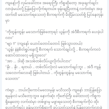
ကျနော့်ကို လှမ်းခေါ်တာ။ အရေးကြီး ကိစ္စဆိုတော့ အခုချက်ချင်း
လာခဲ့မယ်လို့ ပြန်ပြောလိုက်ရတယ်။ ဖုန်းချပြီးတာနဲ့ လက်ထဲမှာ အခု
ထက်ထိ မသောက်ရသေးတဲ့ စီးကရက်ကို မီးငြိမ်းသတ်ဖို့ ပြင်နေတုန်း
မှာ
“ကိုထွန်းထွန်း မသောက်ဖြစ်တော့ရင် ယွန်းကို အဲဒီစီးကရက် ပေးခဲ့ပါ
လား”
“ဗျာ !!” (ကျနော် ယောင်တောင်တောင် ဖြစ်သွားတယ်)
“ယွန်း နဲနဲစိတ်ရှုပ်နေလို့ စီးကရက် သောက်ချင်လို့ .. စီးကရက်ကလဲ
ဆောင်ထားလေ့ မရှိဘူးလေ”
“အာ … ဒါဆို အသစ်တစ်လိပ်ယူလိုက်ပါလား”
“နိုး .. နိုး .. ရတယ် .. တစ်လိပ်လုံးလဲ မသောက်ချင်ဘူး .. အဲဒီ ကျန်
သလောက်လေးဆို ဖြစ်ပါတယ် .. ကိုထွန်းထွန်းမှ မသောက်ရ
သေးတာ”
ကဲဗျာ .. ဘယ်လိုကောင်မလေးမှန်း မသိသလို၊ ကျနော် ဘာပြန်ပြော
ရမှန်းလဲ မသိတော့ဘူး။ နောက်ဆုံး ကိုဇော်ကြီး ခေါ်ထားတဲ့ ကိစ္စက
ရှိနေတော့ လက်ထဲမှာ တစ်ဖွာမှ မဖွာရသေးတဲ့ စီးကရက်ကိုပဲ ထိုး
ပေးလိုက်ရင်း ခန်းမဘက်ရှိရာကို ခပ်သုတ်သုတ်နဲ့ ပြန်လျှောက်လာခဲ့