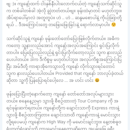
ဗျ :)။ ကျနော့်ထက် ငါးနှစ်နီးပါးလောက်ငယ်တဲ့ ကျနော့်သက်ဆိုင်သူ
က တစ်ခါတစ်ခါ အဲ့လို ချွဲတတ်တယ်ဗျ။ ဖုန်းထဲမှာတင် မဟုတ်ဘူး။
အိပ်ရာပေါ်မှာလဲ အတူတူပဲ။ ဟဲ .. ဟဲ .. ဆန္ဒမစောပါနဲ့ ကိုယ့်ဆြာတို့
ရယ် .. ဒီအကြောင်းတွေ တဖြေးဖြေးခြင်းနဲ့ ရောက်လာမှာပါ။
သက်ဆိုင်သူနဲ့ ကျနော် ဖုန်းတော်တော်ပြောဖြစ်လိုက်တယ်။ အဓိက
ကတော့ သူ့နားလည်အောင် ကျနော့်အလုပ်အကြောင်း ရှင်းပြလိုက်
တာပါ။ ပြေပြေလည်လည်နဲ့ ရှင်းပြလိုက်တော့လည်း သူက နားလည်
ပေးပါတယ်။ ဒါက ဒီကိစ္စမှ မဟုတ်ပါဘူး။ အလုပ်ကိစ္စအကြောင်းပြ
ပြီး အမ်ဒီတို့ ကာရာအိုကေသွားလို့ ကျနော် လိုက်သွားရင်တောင်
သူက နားလည်ပေးပါတယ်။ Provided that ကျနော် ဘာလုပ်ခဲ့တယ်
ဆိုတာ သူ့ကို ပြန်ပြောရင်ပေါ့လေ … အ ဟင်း ဟင်း
ဖုန်းပြောပြီးတဲ့နောက်တော့ ကျနော် တော်တော်အလုပ်များသွား
တယ်။ စနေနေ့ညမှာ သွားဖို့ စီစဉ်ထားတဲ့ Tour Company ကို အ
ရင်ဖုန်းဆက်ရတယ်။ ကျနော်တို့က ချောင်းသာကို Express ကားနဲ့
သွားဖို့ စီစဉ်ထားကြတာ။ ချောင်းသာထိ ကျနော့်ကားနဲ့ မောင်းသွား
လို့ရပေမယ့် ကျနော်က High Way ကို မမောင်းချင်ဘူး။ နေ့တစ်ဓူဝ
ရုံးတက်ရုံးဆင်းကို ကားမောင်းနေရတာဆိုတော့ အပန်းဖြေ ခရီး