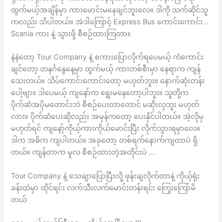
ထွက်မယ့်အချိန်မှာ ကားမောင်းမနေချင်ဘူးလေ။ ဒါကို သက်ဆိုင်သူ
ကလည်း သိပါတယ်။ အဲဒါကြောင့် Express Bus ကောင်းကောင်း ..
Scania ကား နဲ့ သွားဖို့ စီစဉ်ထားကြတာ။
နဲနဲတော့ Tour Company နဲ့ စကားပြောလိုက်ရပေမယ့် ကံကောင်း
ချင်တော့ တနင်္ဂနွေနေ့မှာ ထွက်မယ့် ကားတစ်စီးမှာ နေရာက ကျန်
သေးတယ်။ သိပ်ကောင်းကောင်းတော့ မဟုတ်ဘူး။ နောက်ဆုံးတန်း
ပေါ့ဗျာ။ ဒါပေမယ့် ကျနော်က ရွေးမနေတော့ပါဘူး။ သူတို့က
ပိုက်ဆံအပိုမတောင်းဘဲ စီစဉ်ပေးတာတောင် မဆိုးလှဘူး မဟုတ်
လား။ ပိုက်ဆံပေးဆိုလည်း အမှန်ကတော့ ပေးနိုင်ပါတယ်။ အဲ့လိုမှ
မဟုတ်ရင် ကျနော့်ကိုယ့်ကားကိုယ်မောင်းပြီး လိုက်သွားရမှာလေ။
ဒါက အဓိက ကျပါတယ်။ အခုတော့ တစ်ရက်နောက်ကျတာပဲ ရှိ
တယ်။ ကျန်တာက မူလ စီစဉ်ထားတဲ့အတိုင်းပဲ …
Tour Company နဲ့ သေချာပြောပြီးလို့ ဖုန်းချလိုက်တာနဲ့ ကိုယ့်ရုံး
ခန်းထဲမှာ ထိုင်ရင်း လက်သီးလက်မောင်းတန်းရင်း ကြွေးကြော်မိ
တယ်