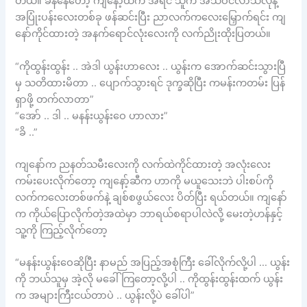
တယ်။ ခနနေတော့ ကျနော့်ထက် အရင် သူက အသိဝင်လာသလိုနဲ့
အပြုံးပန်းလေးတစ်ခု ဖန်ဆင်းပြီး ညာလက်ကလေးမြှောက်ရင်း ကျ
နော်ကိုင်ထားတဲ့ အနက်ရောင်လုံးလေးကို လက်ညိုးထိုးပြတယ်။
“ကိုထွန်းထွန်း .. အဲဒါ ယွန်းဟာလေး .. ယွန်းက အောက်ဆင်းသွားပြီ
မှ သတိထားမိတာ .. ပျောက်သွားရင် ဒုက္ခဆိုပြီး ကမန်းကတမ်း ပြန်
ရှာဖို့ တက်လာတာ”
“အော် .. ဒါ .. မနန်းယွန်းဝေ ဟာလား”
“ခိ ..”
ကျနော်က ညနတ်သမီးလေးကို လက်ထဲကိုင်ထားတဲ့ အလုံးလေး
ကမ်းပေးလိုက်တော့ ကျနော့်ဆီက ဟာကို မယူသေးဘဲ ပါးစပ်ကို
လက်ကလေးတစ်ဖက်နဲ့ ချစ်စဖွယ်လေး ပိတ်ပြီး ရယ်တယ်။ ကျနော်
က ကိုယ်ပြောလိုက်တဲ့အထဲမှာ ဘာရယ်စရာပါလဲလို့ မေးတဲ့ဟန်နှင့်
သူ့ကို ကြည့်လိုက်တော့
“မနန်းယွန်းဝေဆိုပြီး နာမည် အပြည့်အစုံကြီး ခေါ်လိုက်လို့ပါ … ယွန်း
ကို ဘယ်သူမှ အဲ့လို မခေါ်ကြတော့လို့ပါ .. ကိုထွန်းထွန်းထက် ယွန်း
က အများကြီးငယ်တာပဲ .. ယွန်းလို့ပဲ ခေါ်ပါ”