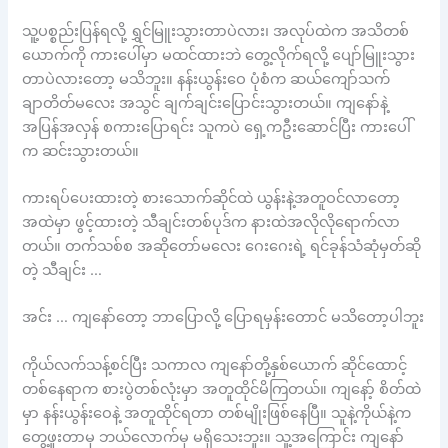
သူ့ပစ္စည်းပြန်ရလို့ ရွှင်မြူးသွားတာပဲလား၊ အလုပ်ထဲက အသိတစ်
ယောက်ကို ကားပေါ်မှာ မထင်ထားဘဲ တွေ့လိုက်ရလို့ ပျော်မြူးသွား
တာပဲလားတော့ မသိဘူး။ နန်းယွန်းဝေ ပုံစံက ဆယ်ကျော်သက်
ချာတိတ်မလေး အသွင် ချက်ချင်းပြောင်းသွားတယ်။ ကျနော်နဲ့
အပြန်အလှန် စကားပြောရင်း သူကပဲ ရှေ့ကဦးဆောင်ပြီး ကားပေါ်
က ဆင်းသွားတယ်။
ကားရပ်ပေးထားတဲ့ စားသောက်ဆိုင်ထဲ ယွန်းနဲ့အတူဝင်လာတော့
အထဲမှာ ဖွင့်ထားတဲ့ သီချင်းတစ်ပုဒ်က နားထဲအလိုလိုရောက်လာ
တယ်။ တက်သစ်စ အဆိုတော်မလေး ဂေးဂေးရဲ့ ရင်ခုန်သံဆုံမှတ်ဆို
တဲ့ သီချင်း …
အင်း … ကျနော်တော့ ဘာပြောလို့ ပြောရမှန်းတောင် မသိတော့ပါဘူး
ကိုယ်လက်သန့်စင်ပြီး သကာလ ကျနော်တို့နှစ်ယောက် ဆိုင်ထောင့်
တစ်နေရာက စားပွဲတစ်လုံးမှာ အတူထိုင်မိကြတယ်။ ကျနော့် စိတ်ထဲ
မှာ နန်းယွန်းဝေနဲ့ အတူထိုင်ရတာ တစ်မျိုးဖြစ်နေပြီ။ သူနဲ့ကိုယ်နဲ့က
တွေ့ဖူးတာမှ ဘယ်လောက်မှ မရှိသေးဘူး။ သူ့အကြောင်း ကျနော်