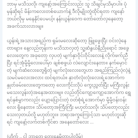
ဘာမှ မသိသလို၊ ကျနော့်အကြောင်းလည်း သူ သိချင်မှသိမှာပါ။ ပုံ
မှန်ဆိုရင် မိန်းကလေးတစ်ယောက်နဲ့ ဒီလိုမျိုးတွဲထိုင်ရတာ ကျနော်
ဘယ်လိုမှ မနေနိုင်ပေမယ့်၊ နန်းယွန်းဝေက တော်တော်လှနေတော့
အခက်သားလားဗျ။
ယွန်းရဲ့အသားအရည်က ရှမ်းမလေးဆိုတော့ ဖြူဖွေးပြီး ဝင်းလဲ့နေ
တာဗျာ။ နေ့လည်တုန်းက မသိသာလှတဲ့ သူ့ဆံနွယ်နီညိုရောင် အခွေ
လေးတွေက အခုတော့ လှပတဲ့ မျက်နှာဝိုင်းဝိုင်းလေးနဲ့ လိုက်ဖက်ညီ
ပြီး ရင်အုံမို့မို့လေးပေါ်မှာ ချစ်စဖွယ် လဲလျောင်းနေတာ။ နက်မှောင်
တဲ့ မျက်ဆံလေးတွေရှိတဲ့ မျက်လုံးလေးတွေဟာ အရည်ကြည်လဲ့လဲ့နဲ့
သမင်မလေးအလား ထင်ရတယ်။ နှာတံလုံးလုံးလေးရဲ့အောက်က
နှုတ်ခမ်းလေးတွေကတော့ လေးကိုင်းလိုပဲ ကွေးညွှတ်ပြီး မကြီးလွန်း
မသေးလွန်းတဲ့အနေအထားဗျ။ လည်တိုင်ကျော့ကျော့အောက်က ရွှေ
ရင်နှစ်မွှာကလည်း ပျော့ပြောင်းတဲ့ ဝတ်စုံရဲ့အောက်မှာ မို့မို့ဝန်းဝန်း
လေး ရှိနေတာ။ သိပ်တော့အကြီးကြီး မဟုတ်သလို၊ သိပ်တော့လည်း
သေးလှတယ်လို့ မဟုတ်ဘူး။ ဘရာအကူကြောင့်သာ မဟုတ်ဘူးဆို
ရင် ကျနော့်လက်တစ်ကိုင်စာ အနေတော်လေး …
(ဟိုက် .. ငါ ဘာတွေ တွေးနေမိတာပါလိမ့်)