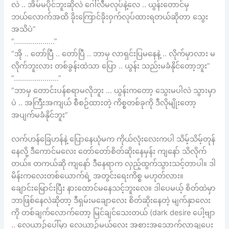
လဲ .. အိမ်မပိုင်ဘူးဆိုလဲ ဂေါ်လီမလုပ်နဲ့လေ .. ယွန်းတောင်မှ
ဘယ်လောက်အထိ ခိုးကြောင်ခိုးဝှက်လုပ်ထားရတယ်ဆိုတာ သွေး
အသိပဲ”
“………………..”
“အို .. တော်ပြီ .. တော်ပြီ .. ဘာမှ လာရှင်းပြမနေနဲ့ .. လိုက်မှာလား မ
လိုက်ဘူးလား တစ်ခွန်းထဲသာ ပြော .. ယွန်း သည်းမခံနိုင်တော့ဘူး”
“………………….”
“ဘာမှ တောင်းပန်စရာမလိုဘူး … ယွန်းကတော့ သွေးမပါလဲ သွားမှာ
ပဲ .. အကြီးအကျယ် စီစဉ်ထားတဲ့ ကိစ္စတစ်ခုကို ဒီလိုမျိုးတော့
အပျက်မခံနိုင်ဘူး”
လက်ဟန်ခြေဟန်နဲ့ ပြောနေယုံမက ကိုယ်လုံးလေးကပါ သိမ့်သိမ့်တုန်
နေလို့ ဒီကောင်မလေး တော်တော်စိတ်ဆိုးနေမှန်း ကျနော် သိလိုက်
တယ်။ တကယ်ဆို ကျနော် ဒီနေရာက လှည့်ထွက်သွားသင့်တာပါ။ ဒါ
မိန်းကလေးတစ်ယောက်ရဲ့ အတွင်းရေးကိစ္စ မဟုတ်လား။
ချောင်းမြောင်းပြီး နားထောင်မနေသင့်ဘူးလေ။ ဒါပေမယ့် စိတ်ထဲမှာ
ဘာဖြစ်နေလဲဆိုတာ့ ဒီရှမ်းမချောလေး စိတ်ဆိုးနေတဲ့ မျက်နှာလေး
ကို တစ်ချက်လောက်တော့ မြင်ချင်သေးတယ် (dark desire ပေါ့ဗျာ
.. လေယာဉ်ပေါ်မှာ လေယာဉ်မယ်လေး အစားအသောက်လာချပေး