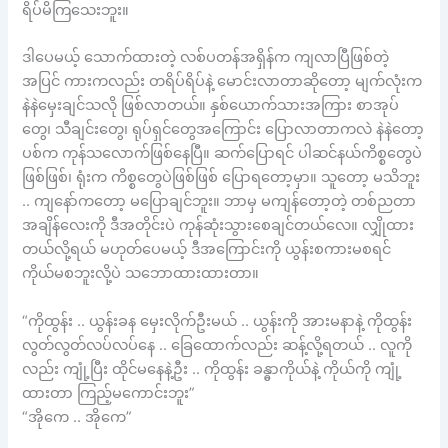
ရိပ်မိကြသေးဘူး။
ဒါပေမယ့် သောက်ထားတဲ့ လစ်ပတန်အရှိန်က ကျလာပြီဖြစ်တဲ့
အပြင် ကားကလည်း တရိပ်ရိပ်နဲ့ မောင်းလာတာဆိုတော့ မျက်လုံးက
နဲနဲမှေးချင်သလို ဖြစ်လာတယ်။ နှစ်ယောက်သားအကြား စာအုပ်
တွေ၊ သီချင်းတွေ၊ ရုပ်ရှင်တွေအကြောင်း ပြောလာတာကလဲ နဲနဲတော့
ပစ်က ကုန်သလောက်ဖြစ်နေပြီ။ ဆက်ပြောရင် ပါဆင်နယ်ကိစ္စတွေပဲ
ဖြစ်ဖြစ်၊ ရုံးက ကိစ္စတွေပဲဖြစ်ဖြစ် ပြောရတော့မှာ။ သူတော့ မသိဘူး
.. ကျနော်ကတော့ မပြောချင်ဘူး။ ဘာမှ မကျန်တော့တဲ့ တစ်ညတာ
အချိန်လေးကို ဒီအတိုင်းပဲ ကုန်ဆုံးသွားစေချင်တယ်လေ။ လျှိုထား
တယ်လို့ရယ် မဟုတ်ပေမယ့် ဒီအကြောင်းကို ယွန်းစကားမစရင်
ကိုယ်မစဘူးလို့ပဲ သဘောထားထားတာ။
“ကိုထွန်း .. ယွန်းခန မှေးလိုက်ဦးမယ် .. ယွန်းကို အားမနာနဲ့ ကိုထွန်း
လွတ်လွတ်လပ်လပ်နေ .. ခြေထောက်လည်း ဆန့်လို့ရတယ် .. လူကို
လည်း ကျုံ့ပြီး ထိုင်မနေနဲ့ဦး .. ကိုထွန်း ခန္ဓာကိုယ်နဲ့ ကိုယ်ကို ကျုံ့
ထားတာ ကြည့်မကောင်းဘူး”
“အိုကေ .. အိုကေ”