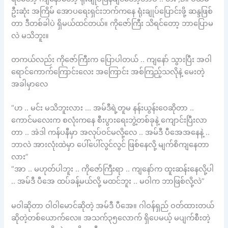
ဦးဆုံး အကြိမ် အောပရေးရှင်းဘက်ကနေ ရုံးချုပ်ပြောင်းဖို့ ဆန္ဒဖြစ်
တာ ဒီတစ်ခါပဲ ရှိမယ်ထင်တယ်။ ကိုဇော်ကြီး သိရင်တော့ ဘာပြောမ
လဲ မသိဘူး။
တကယ်လည်း ကိုဇော်ကြီးက ပြောပါတယ် .. ကျနော် သွားပြီး အဝါ
ရောင်ကောက်ကြောင်းလေး အကြောင်း အစ်ကြည့်သလိုနဲ့ မေးတဲ့
အခါမှာလေ
“ဟ .. မင်း မသိဘူးလား … အမ်ဒီရဲ့တူမ နန်းယွန်းဝေဆိုတာ ..
ကောင်မလေးက စလုံးကနေ စီးပွားရေးဘွဲ့တစ်ခုနဲ့ ကျောင်းပြီးလာ
တာ .. အဲဒါ ကန်ပနီမှာ အလုပ်ဝင်မလို့လေ .. အမ်ဒီ ပီအေအနေနဲ့ ..
ဘာလဲ အားလုံးထဲမှာ ပေါ်ပေါ်လွင်လွင် ဖြစ်နေလို့ မျက်စိကျနေတာ
လား”
“အာ .. မဟုတ်ပါဘူး .. ကိုဇော်ကြီးရာ .. ကျနော်က ထူးဆန်းနေလို့ပါ
.. အမ်ဒီ ပီအေ ထပ်ခန့်မယ်လို့ မထင်ဘူး .. မဝါက ဘာဖြစ်လို့လဲ”
မဝါဆိုတာ ဝါဝါမောင်ဆိုတဲ့ အမ်ဒီ ပီအေ။ ဂါဝန်ရှည် ဝတ်ထားတယ်
ဆိုတဲ့တစ်ယောက်လေ။ အသက်၃၅လောက် ရှိပေမယ့် မပျက်စီးတဲ့