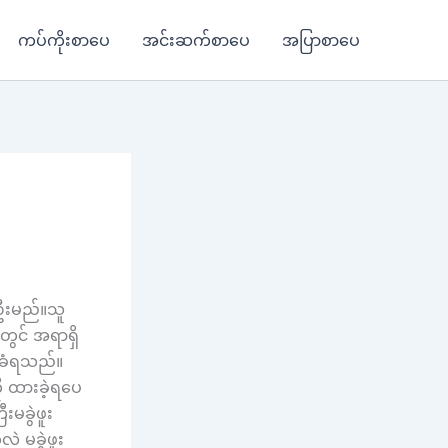
ကပ်ကိုးစာပေ
အင်းဆက်စာပေ
အပြာစာပေ
န်ဦးမည်။သူ
ွင် အရာရှိ
်းခံရသည်။
ို ထားခဲ့ရပေ
မခွဲဖူး
ဲ မခွဲဖူး