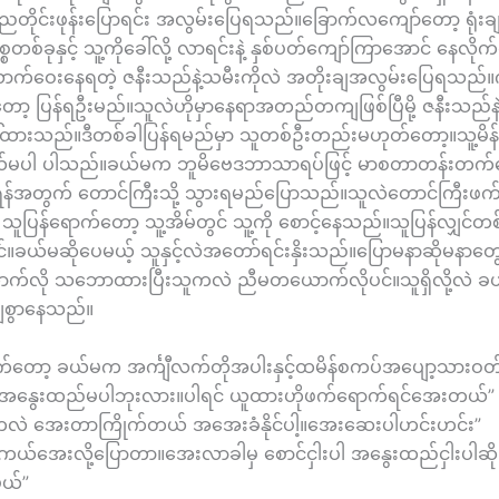
ညတိုင်းဖုန်းပြောရင်း အလွမ်းပြေရသည်။ခြောက်လကျော်တော့ ရုံးချု
စတစ်ခုနှင့် သူ့ကိုခေါ်လို့ လာရင်းနဲ့ နှစ်ပတ်ကျော်ကြာအောင် နေလိ
်ဝေးနေရတဲ့ ဇနီးသည်နဲ့သမီးကိုလဲ အတိုးချအလွမ်းပြေရသည်။ကိစ
တ်တော့ ပြန်ရဦးမည်။သူလဲဟိုမှာနေရာအတည်တကျဖြစ်ပြီမို့ ဇနီးသည်နဲ
ါ်ထားသည်။ဒီတစ်ခါပြန်ရမည်မှာ သူတစ်ဦးတည်းမဟုတ်တော့။သူ့မိန်
့ခယ်မပါ ပါသည်။ခယ်မက ဘူမိဗေဒဘာသာရပ်ဖြင့် မာစတာတန်းတက်န
ရန်အတွက် တောင်ကြီးသို့ သွားရမည်ပြောသည်။သူလဲတောင်ကြီးဖက
 သူပြန်ရောက်တော့ သူ့အိမ်တွင် သူ့ကို စောင့်နေသည်။သူပြန်လျှင်
ပင်။ခယ်မဆိုပေမယ့် သူနှင့်လဲအတော်ရင်းနှိးသည်။ပြောမနာဆိုမနာတွေ
က်လို သဘောထားပြီးသူကလဲ ညီမတယောက်လိုပင်။သူရှိလို့လဲ ခယ
ျစွာနေသည်။
်တော့ ခယ်မက အင်္ကျီလက်တိုအပါးနှင့်ထမိန်စကပ်အပျော့သားဝတ
 နင်အနွေးထည်မပါဘုးလား။ပါရင် ယူထားဟိုဖက်ရောက်ရင်အေးတယ်”
းကလဲ အေးတာကြိုက်တယ် အအေးခံနိုင်ပါ့။အေးဆေးပါဟင်းဟင်း”
ယ်အေးလို့ပြောတာ။အေးလာခါမှ စောင်ငှါးပါ အနွေးထည်ငှါးပါဆို 
ယ်”