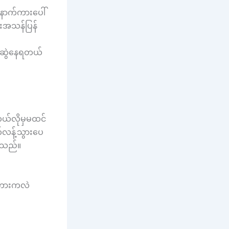
ောက်ကားပေါ်
းအသန်ပြန်
န်ဆွဲနေရတယ်
ဘယ်လိုမှမထင်
က်လန့်သွားပေ
ာသည်။
။ကားကလဲ