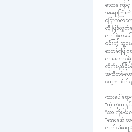
သောကြောင့် 
အရေးကြီးကိစ္
ခြောက်လလောက
လို့ ပြန်လွှ
လည်ဖို့လဲခေ
ဝမ်းကွဲ သူ
စာတမ်းပြုစု
ကျနေသည်မို့
လိုက်မည်မို့
အကိုတစ်ယော
တွေက စိတ်ခ
ကားပေါ်ရောက
”ဟဲ့ တုံတုံ
”အာ ကိုမင်
”အေးနော် တက
လက်သီးပဲရမ