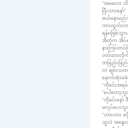
”အမလေး သိပါ
ပြီးသားနော်”
ခယ်မနာမည်က 
ကားထွက်လာတ
ရန်မဖြစ်သွာ
အိတုံက အိပ်
နားကြပ်တပ်
ဝတ်ထားလိုက်
တဖြည်းဖြည်
လဲ ချမ်းသထ
နောက်ဆုံးမခံ
”ကိုမင်းအရ
”မပါတော့ဘူ
”ကိုမင်းနော် 
မလုပ်ပေးဘူး။င
”ဟားဟား မငို
သူလဲ အနွေးထ