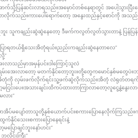
က်သို့ပြန်ဆင်းလာရသည်။အမှောင်တစ်နေရာတွင် အပေါ့သွားပြီးန
လာလိုက်သည်။ကားပေါ်ရောက်တော့ အနွေးထည်နှင့်စောင်ကို အသည်
မရဘူး သူကချည်းဆွဲဆွဲနေတော့ ဒီဖက်ကလွတ်လွတ်သွားတာနဲ့ ပြန်ပြ
ြောရတယ်ရှိသေးအိတုံရယ်။ညည်းကချည်းဆွဲနေတာလေ”
ု့”
ာသည်မှာအမှန်ပင်။ဒါကြောင့်သူလဲ
ရမ်းအေးလာတော့ မတက်နိုင်တော့ဘူး။တို့တွေကမောင်နှစ်မတွေပဲ။
း အိတုံကို လှမ်းဖက်လိုက်ရင်းသူ့ဖက်ဆွဲလိုက်သည်။အိတုံ လဲရုတ်တရ
တော့မငြင်းပေ။အသားချင်းထိကပ်ထားတာကြာလာတော့လူငွေ့နဲ့နွေးလ
ီမလား”
မှာအိပ်မပျော်တာသူတို့နှစ်ယောက်ပင်။စကားပြောနေလိုက်ကြသည်
ထွက်နိုင်သေး။စကားပြောနေရင်းနဲ့
တော့မပြောချင်ဘူးနော်ဟင်း”
လိုင်းကြီး”