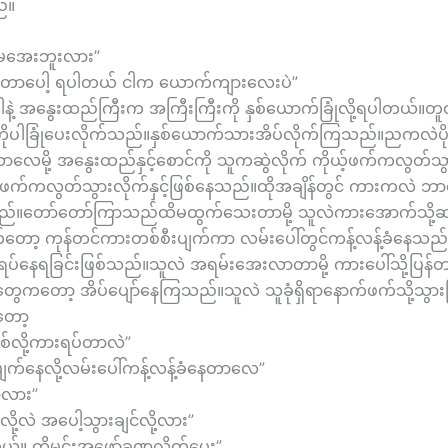
်။
ာမအေးဘူးလား”
ေးတာပေါ့ ရပါတယ် ငါက ယောက်ကျားလေးပဲ”
ပါနဲ့ အနွေးထည်ကြီးက အကြီးကြီးကို နှစ်ယောက်ခြုံလို့ရပါတယ်။တူတ
ူ့ကိုပါခြုံပေးလိုက်သည်။နှစ်ယောက်သားအိပ်လိုက်ကြသည်။ညကလဲ
ေမို့ အနွေးထည်နှင့်စောင်ကို သူကဆွဲလိုက် ကိုယ့်ဖက်ကလွတ်သွာ
့ဖက်ကလွတ်သွားလိုက်နှင့်ဖြစ်နေသည်။ထိုအချိန်တွင် ကားကလဲ ဘာကြ
ည်။တော်တော်ကြာသည်ထိမထွက်သေးတာမို့ သူလဲကားအောက်သို့
်တော့ ကုန်တင်ကားတစ်စီးပျက်ကာ လမ်းပေါ်တွင်ကန့်လန့်ခံနေသည်မို
ရပ်နေရခြင်းဖြစ်သည်။သူလဲ အရမ်းအေးလာတာမို့ ကားပေါ်သို့ပြ
တွေကတော့ အိပ်ပျော်နေကြသည်။သူလဲ သူခုံရှိရာနောက်ဖက်သို့သွားပြီ
်တော့
ြစ်လို့ကားရပ်တာလဲ”
ျက်နေလို့လမ်းပေါ်ကန့်လန့်ခံနေတာလေ”
ာလား”
ု့လဲ အပေါ့သွားချင်လို့လား”
ယ်။ ကိုမင်းအဖော်ခဏလိုက်ပေး”