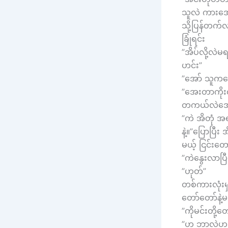
သူလဲ ကားအော
သို့ပြန်တက်
ခြုံရင်း
”အိပ်လို့လဲ
ဟင်း”
”အော် သူကပ
”အေးတာကိုးလိ
တကယ်လဲအေးလ
”ကဲ အိတုံ အ
နဲ့။”ပြောပြီ
မယ့် ငြင်း
”ကဲနွေးလာပြ
”ဟုတ်”
တစ်ကားလုံး
တော်တော်နဲ့မ
”ကိုမင်းတို့
”ဟ ဘာလဲဟ ဘ