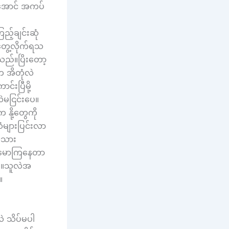
်အောင် အကပ်
့်ချင်းဆုံ
ုတွေ့လိုက်ရသ
်သည်။ပြိးတော့
က အိတုံလဲ
်းပြီမို့
ဲမငြင်းပေ။
နို့တွေကို
ံများပြင်းလာ
က်သား
ိပ်မောကြနေတာ
သည်။သူလဲအ
။
ဲ သိပ်မပါ