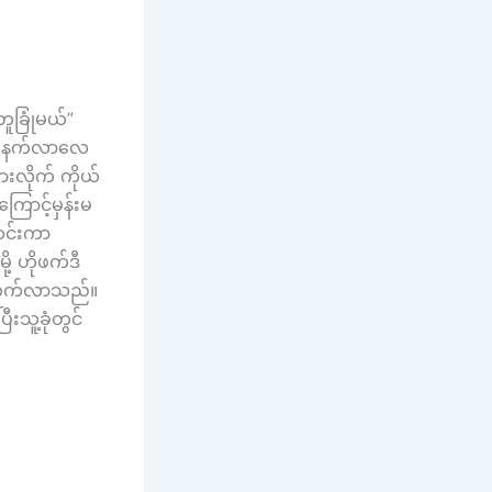
ူခြုံမယ်”
ပိုနက်လာလေ
းလိုက် ကိုယ်
ောင့်မှန်းမ
ဆင်းကာ
့ ဟိုဖက်ဒီ
န်တက်လာသည်။
းသူ့ခုံတွင်