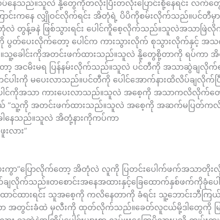
လပ်နေသည်။သူလဲ နို့တွေကိုတလုံးပြီးတလုံးပြောင်းစို့နေရင်း လက်
င်းကနေ လျှိုဝင်လိုက်ရင်း အိတုံရဲ့ ပိပိကိုစမ်းလိုက်သည်။ပင်တီမှ
ုံလဲ တွန့်ခနဲ ဖြစ်သွားရင်း ပေါင်ကိူစေ့လိုက်သည်။သူလဲအသာဖြဲလိ
ိကို ပွတ်ပေးလိုက်တော့ ပေါင်က ကားသွားလိုက် စုသွားလိုက်နှင့် အသက
သူ့ခေါင်းကိုအတင်းဖက်ထားသည်။သူလဲ နို့တွေစို့တာကို ရပ်ကာ အိတု
်တော့ အငမိးမရ ပြန်နမ်းလိုက်သည်။သူလဲ ပင်တီကို အသာဆွဲချလိုက်
င်ပါးကို မပေးလာသည်။ပင်တီကို ပေါင်အောက်နားထိလိပ်ချလိုက်ပြီး 
ပေါင်ကိုအသာ ကားပေးလာသည်။သူလဲ အစေ့ကို အသာကလိလိုက်တေ
င်းရယ် ”သူ့ကို အတင်းဖက်ထားသည်။သူလဲ အစေ့ကို အဆက်မပြတ်ကလ
ခါနေသည်။သူလဲ အိတုံ့နားကိုကပ်ကာ
်ဖူးလား”
ပ်ပေးကွာ”ပြောလိုက်တော့ အိတုံလဲ လူကို ပြတင်းပေါက်ဖက်အသာတိုးလိ
ိုက်ချလိုက်သည်။တစောင်းအနေအထားနှင့်ခြေထောက်နှစ်ဖက်ကိုခုံပ
င်ထားရင်း သူအစေ့ကို ကလိနေတာကို ခံရင်း သူ့ဘောင်းဘီကြယ်သ
ကာ အတွင်းခံထဲ မှလီးကို ထုတ်လိုက်သည်။ခေတ်လူငယ်မို့ဒါတွေကို မြ