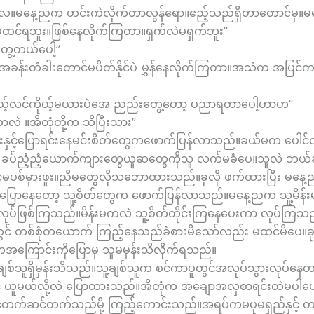
ေ။မနေ့ညက ဟင်းကဲလိုက်တာလွန်ရော။ဧည့်သည်ရှိတာတောင်မှ။
မထင်ရဘူး။ဖြစ်နေလိုက်ကြတာ။ရှက်လဲမရှက်ဘူး”
ွေ့တယ်ပေါ့”
 အခန်းတံခါးတောင်မပိတ်နိုင်ပဲ မွှန်နေလိုက်ကြတာ။အသံက အပြင
ုယ့်လင်ကိုယ့်မယားပဲအေ ညည်းတွေ့တော့ ပညာရတာပေါ့ဟာဟ”
ဲ ။အိတုံတို့က သိပြီးသား”
နှင့်ပြောရင်းနေမင်းစိတ်တွေကဖောက်ပြန်လာသည်။ခယ်မက ပေါင်တစ
တဲ့ ခပ်ညံ့ညံ့ယောက်ကျားတွေယူဆတွေကိုသူ လက်မခံပေ။သူလဲ ဘယ်ခ
ာင်မပစ်မှားဖူး။ညီမတွေလိုသဘောထားသည်။ခုလို ဖက်ထားပြီး မန
ပြောနေတော့ သူ့စိတ်တွေက ဖောက်ပြန်လာသည်။မနေ့ညက သူ့မိန်းမနဲ့ပြ
ုပ်ဖြစ်ကြသည်။မိန်းမကလဲ သူ့စိတ်တိုင်းကြနေပေးကာ လုပ်ကြသည
ထဲတွင် တစ်စုံတယောက် ကြည့်နေသည်ခံစားမိသော်လည်း မထင်မိပေ။ခု
ြောင်းကိုပြောမှ သူမမှန်းသိလိုက်ရသည်။
ချစ်သူရှိမှန်းသိသည်။သူ့ချစ်သူက စင်ကာပူတွင်အလုပ်သွားလုပ်နေတာတ
ရင် ယူမယ်လို့လဲ ပြောထားသည်။အိတုံက အချောအလှစာရင်းထဲမပါပ
င်တက်ဆင်တက်သည်မို့ ကြည့်ကောင်းသည်။အရပ်ကမပုမရှည်နှင့် တ