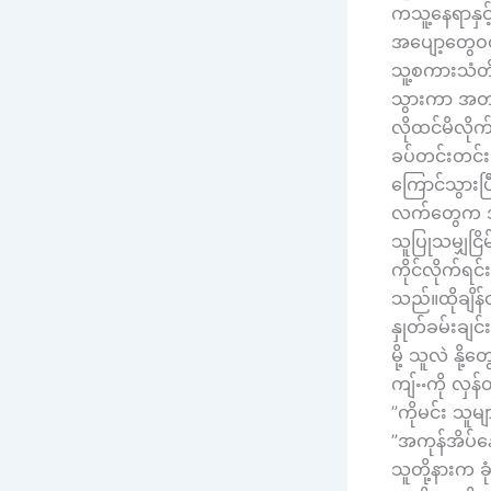
ကသူ့နေရာနှင
အပျော့တွေဝ
သူ့စကားသံတိ
သွားကာ အတန်
လိုထင်မိလိုက
ခပ်တင်းတင်း
ကြောင်သွားပြ
လက်တွေက အင်
သူပြုသမျှငြိ
ကိုင်လိုက်ရင
သည်။ထိုချိန
နှုတ်ခမ်းချ
မို့ သူလဲ နိ
ကျ်ႌကို လှန်
”ကိုမင်း သူမ
”အကုန်အိပ်နေ
သူတို့နားက 