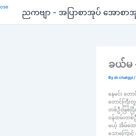
Skip
ညကဗျာ - အပြာစာအုပ် အောစာအုပ်
to
content
ခယ်မ 
By
dr.chatgyi
နေမင်း တောင်က
တောင်ကြီးတွ
တစ်ဦးဖြစ်ပြီ
ဝန်ထမ်းတစ်ဦး
မယ့် အိမ်ထေ
သောကြောင့် 