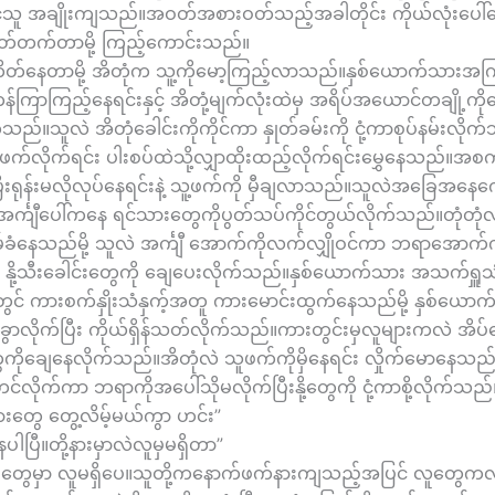
့်သူ အချိုးကျသည်။အဝတ်အစားဝတ်သည့်အခါတိုင်း ကိုယ်လုံးပေါ
တ်တက်တာမို့ ကြည့်ကောင်းသည်။
တ်နေတာမို့ အိတုံက သူ့ကိုမော့ကြည့်လာသည်။နှစ်ယောက်သားအကြည
ကြာကြည့်နေရင်းနှင့် အိတုံ့မျက်လုံးထဲမှ အရိပ်အယောင်တချို့ကိ
်သည်။သူလဲ အိတုံခေါင်းကိုကိုင်ကာ နှုတ်ခမ်းကို ငုံ့ကာစုပ်နမ်းလိုက
ဖက်လိုက်ရင်း ပါးစပ်ထဲသို့လျှာထိုးထည့်လိုက်ရင်းမွှေနေသည်။အစ
ီးရုန်းမလိုလုပ်နေရင်းနဲ့ သူ့ဖက်ကို မှီချလာသည်။သူလဲအခြေအနေကောင
္ကျီပေါ်ကနေ ရင်သားတွေကိုပွတ်သပ်ကိုင်တွယ်လိုက်သည်။တုံတုံလ
မ်ခံနေသည်မို့ သူလဲ အင်္ကျီ အောက်ကိုလက်လျှိုဝင်ကာ ဘရာအောက်က 
်း နို့သီးခေါင်းတွေကို ချေပေးလိုက်သည်။နှစ်ယောက်သား အသက်ရှူသ
်တွင် ကားစက်နှိုးသံနှက့်အတူ ကားမောင်းထွက်နေသည်မို့ နှစ်ယော
င်းခွာလိုက်ပြီး ကိုယ်ရှိန်သတ်လိုက်သည်။ကားတွင်းမှလူများကလဲ အ
ု့တွေကိုချေနေလိုက်သည်။အိတုံလဲ သူဖက်ကိုမှိနေရင်း လှိုက်မောနေ
တင်လိုက်ကာ ဘရာကိုအပေါ်သိုမလိုက်ပြီးနို့တွေကို ငုံ့ကာစို့လိုက်သည်
ျားတွေ တွေ့လိမ့်မယ်ကွာ ဟင်း”
ပါပြီ။တို့နားမှာလဲလူမှမရှိတာ”
ခုံတွေမှာ လူမရှိပေ။သူတို့ကနောက်ဖက်နားကျသည့်အပြင် လူတွေကလ