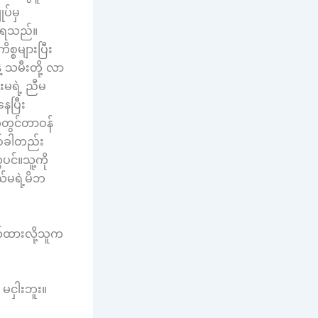
ပ်မှ
ုက်ရသည်။
္စများပြီး
့ သမီးတို့ လာ
းမရဲ့ ညီမ
ေပြီး
်တွင်တာဝန်
တစ်ခါတည်း
ပင်။သူ့ကို
်မရဲ့မိဘ
်ထားလို့သူက
မငှါးဘူး။