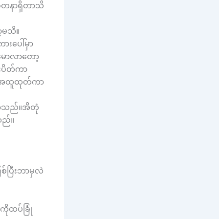
စေတနာရှိတာသိ
့မသိ။
ားပေါ်မှာ
။မောလာတော့
ံးပိတ်ကာ
ည်အထူထုတ်ကာ
ာသည်။အိတုံ
သည်။
ြစ်ပြီးဘာမှလဲ
ိုထပ်ခြုံ