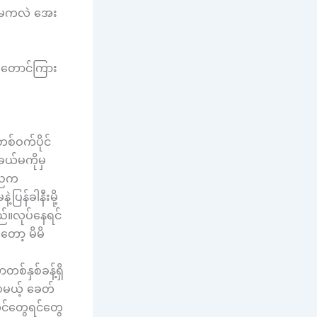
မမကလဲ အေး
်ကတောင်ကြား
်ဝက်ပိုင်
ယ်မကိုမှ
ေ့ညက
န်ခါနီးမို့
်။လုပ်နေရင်
တော့ မိမိ
စ်နှစ်ခန့်ရှိ
ေမယ့် ခေတ်
င်တွေရင်တွေ