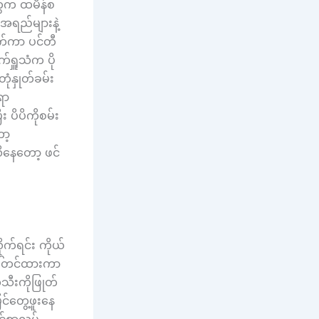
တွေက ထမိန်စ
ာအရည်များနဲ့
ုက်ကာ ပင်တီ
်ရှူသံက ပို
ံနှုတ်ခမ်း
ရာ
ပိပိကိုစမ်း
ာ့
ိနေတော့ ဖင်
ုက်ရင်း ကိုယ်
ေါ်တင်ထားကာ
ီးကိုဖြုတ်
င်တွေ့ဖူးနေ