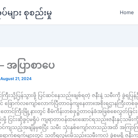
များ စုစည်းမှု
Home
– အပြာစာပေ
/
August 21, 2024
ြီးသို့ပြန်သွားဖို့ ပြင်ဆင်နေသည်။ချစ်ရတဲ့ ဇနီးနဲ့ သမီးကို ခွဲရပြ
င် ခြောက်လကျော်လောက်ပြီတာဝန်ကျနေတာ။အစိုးရဌာနကြီးတစ်ခုတ
းတောင်ကြီးမြို့နားတွင် စီမံကိန်းတစ်ခု၌တာဝန်ခံအဖြစ်စေလွှတ်ခြင
မို့ ငြင်းဆိုခွင့်မရှိပဲ ကျရာတာဝန်ထမ်းဆောင်ရသည်။ဇနီးနှင့်သမီးက
ာင်ကျသည့်အချိန်မှစပြီး သမီး သုံးနှစ်ကျော်လာသည်အထိ အကြာကြီး
ရောက်စရက်များတွင် သတိရလွမ်းမိသည်။သမီးကလဲ ခွဲစမရှိ ဇနီးကလ