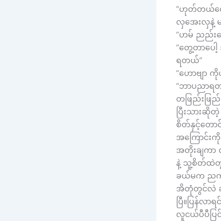
”ဟုတ်တယ်လ
လှအေးလှနဲ့ 
”ဟမ် ညည်းတ
”တွေ့တာပေါ့
ရတယ်”
”ဟောဗျာ ကိ
”ဘာပညာရတာလ
တဖြည်းဖြည်း
ပြီးသားဆို
စိတ်နှင့်တေ
အကြောင်းကို
အတိုးချကာ လ
နဲ့ သူ့စိတ်
ခယ်မက ညကအက
အိတုံတွင်လဲ 
ပြီ။ပြန်လာ
လူငယ်ပီပီပြ