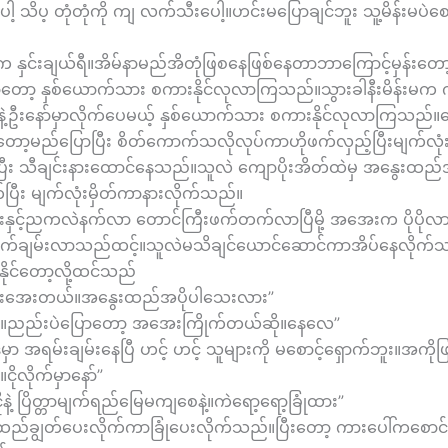
့ သိပ့ တုံတုံကို ကျ လက်သီးပေါ့။ဟင်းမပြောချင်ဘူး သူ့မိန်းမပဲ
နှင်းချယ်ရီ။အိမ်နာမည်အိတုံဖြစနေဖြစ်နေတာဘာကြောင့်မှန်းတော
ော့ နှစ်ယောက်သား စကားနိုင်လုလာကြသည်။သွားခါနီးမိန်းမက က
းနဲ့ဦးနော်မှာလိုက်ပေမယ့် နှစ်ယောက်သား စကားနိုင်လုလာကြသည်
တော့မည်ပြောပြီး စိတ်ကောက်သလိုလုပ်ကာဟိုဖက်လှည့်ပြီးမျက်လု
ပြီး သီချင်းနားထောင်နေသည်။သူလဲ ကျောပိုးအိတ်ထဲမှ အနွေးထ
ပြီး မျက်လုံးမှိတ်ကာနားလိုက်သည်။
းနှင့်ညကလဲနက်လာ တောင်ကြီးဖက်တက်လာပြီမို့ အအေးက ပိုပိုလ
က်ချမ်းလာသည်ထင့်။သူလဲမသိချင်ယောင်ဆောင်ကာအိပ်နေလိုက်
နိုင်တော့လို့ထင်သည်
မ်းအေးတယ်။အနွေးထည်အပိုပါသေးလား”
း။ညည်းပဲပြောတော့ အအေးကြိုက်တယ်ဆို။နေလေ”
ဒီမှာ အရမ်းချမ်းနေပြီ ဟင့် ဟင့် သူများကို မစောင့်ရှောက်ဘူး။အကိုဖ
ိုလိုက်မှာနော်”
နဲ့ ပြိတ္တာမျက်ရည်မြေမကျစေနဲ့။ကဲရော့ရော့ခြုံထား”
ည်ချွတ်ပေးလိုက်ကာခြုံပေးလိုက်သည်။ပြီးတော့ ကားပေါ်ကစောင်က