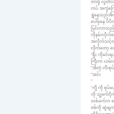
တာမို့ လွတိ
ကပ် အကွဲကြော
ရွှဲနေသည်အိတ
ပေါ်မှနေ ပိပ
ပြင်းလာသည်။
ကိုနမ်းလိုက
အလိုက်သင့်တ
လိုက်တော့ 
”ရှီး ကိုမ
ကြီးက ယမ်း
”အိတုံ လီးစုပ
”အင်း
”
”ကို့ ကို စု
ကို သူ့ဖက်င
တစ်ဖက်က ထော
ဇစ်ကို ဆွဲချ