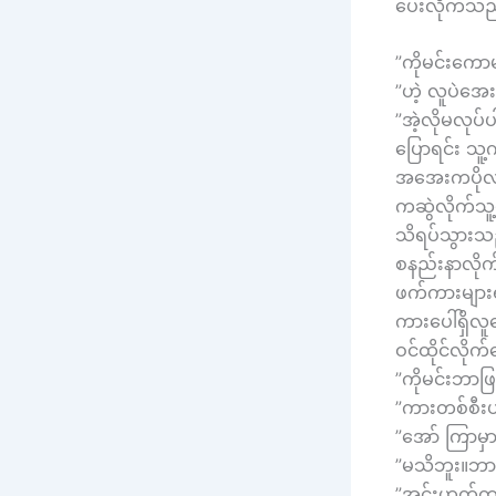
ပေးလိုက်သည
”ကိုမင်းကေ
”ဟဲ့ လူပဲအ
”အဲ့လိုမလုပ်
ပြောရင်း သ
အအေးကပိုလာလ
ကဆွဲလိုက်သူ
သိရပ်သွားသ
စနည်းနာလိုက
ဖက်ကားများ
ကားပေါ်ရှိလူ
ဝင်ထိုင်လိုက
”ကိုမင်းဘာဖ
”ကားတစ်စီးပ
”အော် ကြာမှ
”မသိဘူး။ဘာလိ
”အင်းဟုတ်တ